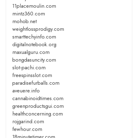
11placemoulin.com
mintz360.com
mohob.net
weightlossprodigy.com
smarttechyinfo.com
digitalnotebook.org
maxualguru.com
bongdasuncity.com
slot-pachi.com
freespinsslot.com
paradisefurballs.com
aveuere.info
cannabinoidtimes.com
greenproductsgui.com
healthconcerning.com
rojgarind.com
fewhour.com
18minutetimer.com