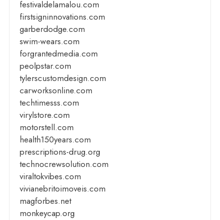
festivaldelamalou.com
firstsigninnovations.com
garberdodge.com
swim-wears.com
forgrantedmedia.com
peolpstar.com
tylerscustomdesign.com
carworksonline.com
techtimesss.com
virylstore.com
motorstell.com
health150years.com
prescriptions-drug.org
technocrewsolution.com
viraltokvibes.com
vivianebritoimoveis.com
magforbes.net
monkeycap.org