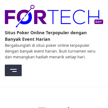
Skip
to
content
Situs Poker Online Terpopuler dengan
Banyak Event Harian
Bergabunglah di situs poker online terpopuler
dengan banyak event harian. Ikuti turnamen seru
dan menangkan hadiah menarik setiap hari.