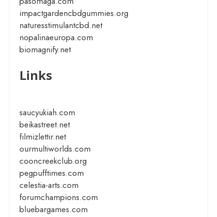
pasomaga.com
impactgardencbdgummies.org
naturesstimulantcbd.net
nopalinaeuropa.com
biomagnify.net
Links
saucyukiah.com
beikastreet.net
filmizlettir.net
ourmultiworlds.com
cooncreekclub.org
pegpufftimes.com
celestia-arts.com
forumchampions.com
bluebargames.com