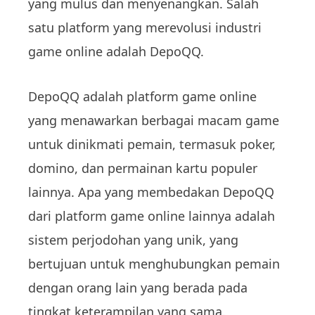
yang mulus dan menyenangkan. Salah
satu platform yang merevolusi industri
game online adalah DepoQQ.
DepoQQ adalah platform game online
yang menawarkan berbagai macam game
untuk dinikmati pemain, termasuk poker,
domino, dan permainan kartu populer
lainnya. Apa yang membedakan DepoQQ
dari platform game online lainnya adalah
sistem perjodohan yang unik, yang
bertujuan untuk menghubungkan pemain
dengan orang lain yang berada pada
tingkat keterampilan yang sama.