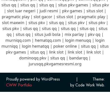
situs qq
|
situs qq
|
situs qq
|
situs pkv games
|
situs pkv
|
slot luar negeri
|
judi resmi
|
pkv games
|
situs slot
|
pragmatic play
|
slot gacor
|
situs slot
|
pragmatic play
|
slot maxwin
|
situs pkv
|
situs qq
|
situs pkv
|
situs pkv
|
situs pkv
|
situs qq
|
situs qq
|
situs qq
|
situs qq
|
situs
qq
|
situs qq
|
situs judi bola
|
mix parlay
|
pkv qq
|
murniqq.com
|
hematqq.com
|
login menuqq
|
login
murniqq
|
login hematqq
|
poker online
|
situs qq
|
situs
pkv games
|
situs qq
|
link slot
|
link slot
|
link slot
|
dominoqq pkv
|
situs qq
|
bandarqq
|
jurusqq.pkvgamesresmi.org
Proudly powered by WordPress
|
Theme:
CWW Portfolio
by Code Work Web.