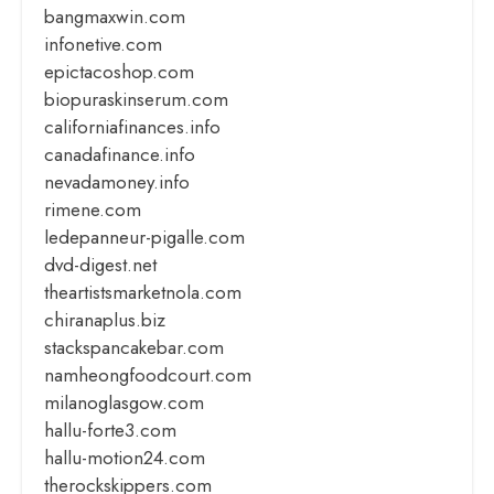
bangmaxwin.com
infonetive.com
epictacoshop.com
biopuraskinserum.com
californiafinances.info
canadafinance.info
nevadamoney.info
rimene.com
ledepanneur-pigalle.com
dvd-digest.net
theartistsmarketnola.com
chiranaplus.biz
stackspancakebar.com
namheongfoodcourt.com
milanoglasgow.com
hallu-forte3.com
hallu-motion24.com
therockskippers.com