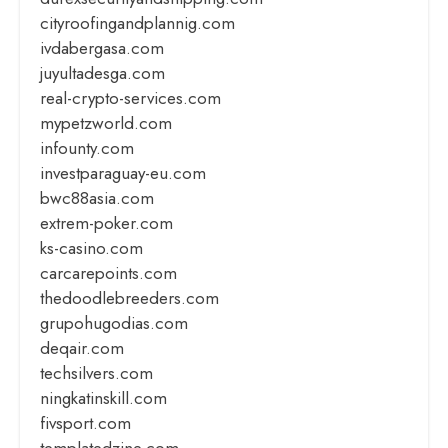
cityroofingandplannig.com
ivdabergasa.com
juyultadesga.com
real-crypto-services.com
mypetzworld.com
infounty.com
investparaguay-eu.com
bwc88asia.com
extrem-poker.com
ks-casino.com
carcarepoints.com
thedoodlebreeders.com
grupohugodias.com
deqair.com
techsilvers.com
ningkatinskill.com
fivsport.com
templatedzine.com