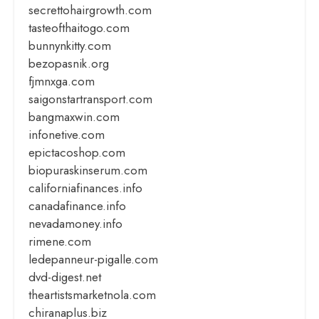
secrettohairgrowth.com
tasteofthaitogo.com
bunnynkitty.com
bezopasnik.org
fjmnxga.com
saigonstartransport.com
bangmaxwin.com
infonetive.com
epictacoshop.com
biopuraskinserum.com
californiafinances.info
canadafinance.info
nevadamoney.info
rimene.com
ledepanneur-pigalle.com
dvd-digest.net
theartistsmarketnola.com
chiranaplus.biz