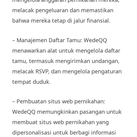
melacak pengeluaran dan memastikan
bahwa mereka tetap di jalur finansial.
– Manajemen Daftar Tamu: WedeQQ
menawarkan alat untuk mengelola daftar
tamu, termasuk mengirimkan undangan,
melacak RSVP, dan mengelola pengaturan
tempat duduk.
– Pembuatan situs web pernikahan:
WedeQQ memungkinkan pasangan untuk
membuat situs web pernikahan yang
dipersonalisasi untuk berbagi informasi