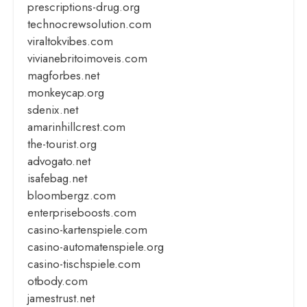
prescriptions-drug.org
technocrewsolution.com
viraltokvibes.com
vivianebritoimoveis.com
magforbes.net
monkeycap.org
sdenix.net
amarinhillcrest.com
the-tourist.org
advogato.net
isafebag.net
bloombergz.com
enterpriseboosts.com
casino-kartenspiele.com
casino-automatenspiele.org
casino-tischspiele.com
otbody.com
jamestrust.net