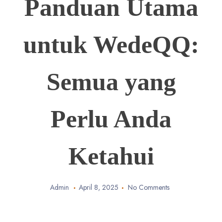
Panduan Utama
untuk WedeQQ:
Semua yang
Perlu Anda
Ketahui
Admin
April 8, 2025
No Comments