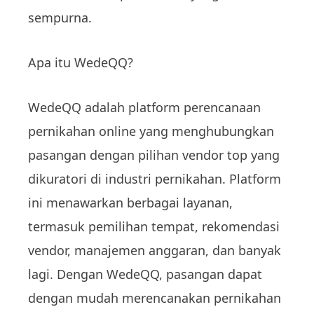
sempurna.
Apa itu WedeQQ?
WedeQQ adalah platform perencanaan
pernikahan online yang menghubungkan
pasangan dengan pilihan vendor top yang
dikuratori di industri pernikahan. Platform
ini menawarkan berbagai layanan,
termasuk pemilihan tempat, rekomendasi
vendor, manajemen anggaran, dan banyak
lagi. Dengan WedeQQ, pasangan dapat
dengan mudah merencanakan pernikahan