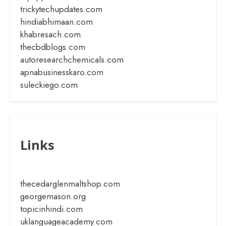
trickytechupdates.com
hindiabhimaan.com
khabresach.com
thecbdblogs.com
autoresearchchemicals.com
apnabusinesskaro.com
suleckiego.com
Links
thecedarglenmaltshop.com
georgemason.org
topicinhindi.com
uklanguageacademy.com