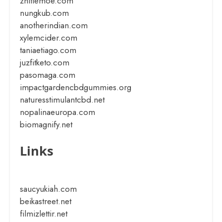
zhitiemoe.com
nungkub.com
anotherindian.com
xylemcider.com
taniaetiago.com
juzfitketo.com
pasomaga.com
impactgardencbdgummies.org
naturesstimulantcbd.net
nopalinaeuropa.com
biomagnify.net
Links
saucyukiah.com
beikastreet.net
filmizlettir.net