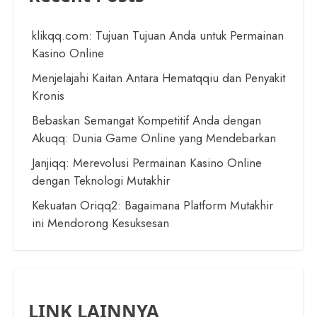
klikqq.com: Tujuan Tujuan Anda untuk Permainan
Kasino Online
Menjelajahi Kaitan Antara Hematqqiu dan Penyakit
Kronis
Bebaskan Semangat Kompetitif Anda dengan
Akuqq: Dunia Game Online yang Mendebarkan
Janjiqq: Merevolusi Permainan Kasino Online
dengan Teknologi Mutakhir
Kekuatan Oriqq2: Bagaimana Platform Mutakhir
ini Mendorong Kesuksesan
LINK LAINNYA