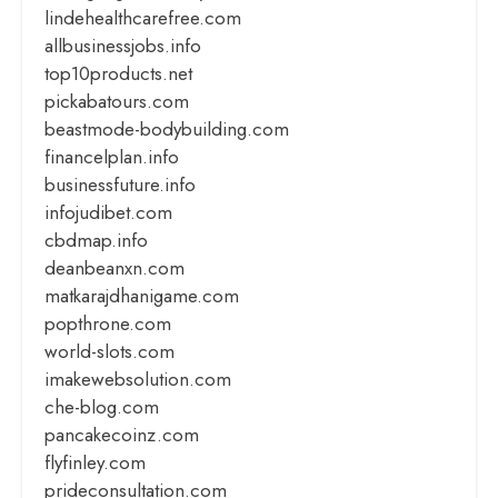
lindehealthcarefree.com
allbusinessjobs.info
top10products.net
pickabatours.com
beastmode-bodybuilding.com
financelplan.info
businessfuture.info
infojudibet.com
cbdmap.info
deanbeanxn.com
matkarajdhanigame.com
popthrone.com
world-slots.com
imakewebsolution.com
che-blog.com
pancakecoinz.com
flyfinley.com
prideconsultation.com