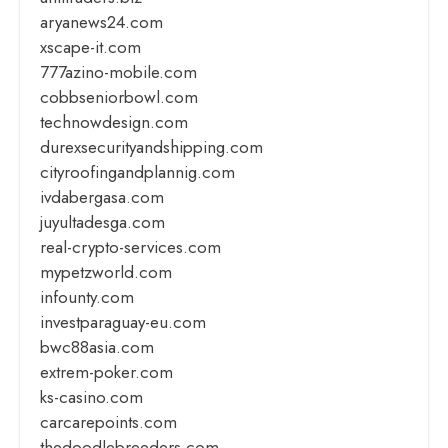
aryanews24.com
xscape-it.com
777azino-mobile.com
cobbseniorbowl.com
technowdesign.com
durexsecurityandshipping.com
cityroofingandplannig.com
ivdabergasa.com
juyultadesga.com
real-crypto-services.com
mypetzworld.com
infounty.com
investparaguay-eu.com
bwc88asia.com
extrem-poker.com
ks-casino.com
carcarepoints.com
thedoodlebreeders.com