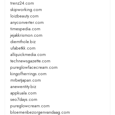
trenz24.com
skipworking.com
loizbeauty.com
anyconverter.com
timespedia.com
jejakkrismon.com
diemthole.biz
ufabetkk.com
allquickmedia.com
technewsgazette.com
pureglowfacecream.com
kingofherrings.com
mrbetjapan.com
anewentity.biz
appkuala.com
seo7days.com
pureglowcream.com
bloemenbezorgenvandaag.com