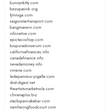
bunnynkitty.com
bezopasnik.org
fjmnxga.com
saigonstartransport.com
bangmaxwin.com
infonetive.com
epictacoshop.com
biopuraskinserum.com
californiafinances.info
canadafinance.info
nevadamoney.info
rimene.com
ledepanneur-pigalle.com
dvd-digest.net
theartistsmarketnola.com
chiranaplus.biz
stackspancakebar.com
namheongfoodcourt.com