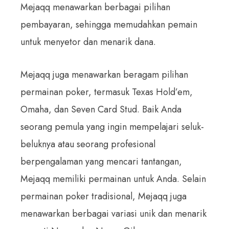
Mejaqq menawarkan berbagai pilihan
pembayaran, sehingga memudahkan pemain
untuk menyetor dan menarik dana.
Mejaqq juga menawarkan beragam pilihan
permainan poker, termasuk Texas Hold’em,
Omaha, dan Seven Card Stud. Baik Anda
seorang pemula yang ingin mempelajari seluk-
beluknya atau seorang profesional
berpengalaman yang mencari tantangan,
Mejaqq memiliki permainan untuk Anda. Selain
permainan poker tradisional, Mejaqq juga
menawarkan berbagai variasi unik dan menarik