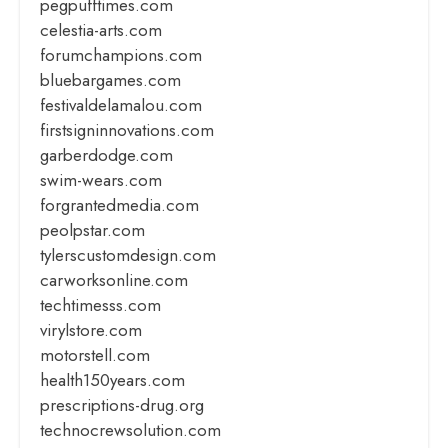
pegpufftimes.com
celestia-arts.com
forumchampions.com
bluebargames.com
festivaldelamalou.com
firstsigninnovations.com
garberdodge.com
swim-wears.com
forgrantedmedia.com
peolpstar.com
tylerscustomdesign.com
carworksonline.com
techtimesss.com
virylstore.com
motorstell.com
health150years.com
prescriptions-drug.org
technocrewsolution.com