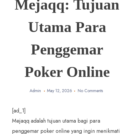
Mejaqq: Tujuan
Utama Para
Penggemar
Poker Online
Admin
May 12, 2026
No Comments
[ad_1]
Mejaqq adalah tujuan utama bagi para
penggemar poker online yang ingin menikmati