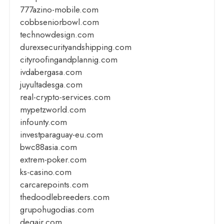
777azino-mobile.com
cobbseniorbowl.com
technowdesign.com
durexsecurityandshipping.com
cityroofingandplannig.com
ivdabergasa.com
juyultadesga.com
real-crypto-services.com
mypetzworld.com
infounty.com
investparaguay-eu.com
bwc88asia.com
extrem-poker.com
ks-casino.com
carcarepoints.com
thedoodlebreeders.com
grupohugodias.com
deqair.com