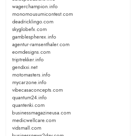
wagerchampion.info
monomousumicontest.com
deadricklingo.com
skyglobefx.com
gamblespherex.info
agentur-ramsenthaler.com
eomdesigns.com
triptrekker.info
gendxxi.net
motomasters.info
mycarzone.info
vibecasaconcepts.com
quantum24.info
quantenki.com
businessmagazineusa.com
medicwellcare.com
vidsmall.com
businessnews2day.com