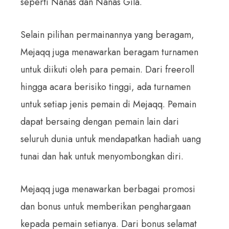
seperti Nanas dan Nanas Gila.
Selain pilihan permainannya yang beragam,
Mejaqq juga menawarkan beragam turnamen
untuk diikuti oleh para pemain. Dari freeroll
hingga acara berisiko tinggi, ada turnamen
untuk setiap jenis pemain di Mejaqq. Pemain
dapat bersaing dengan pemain lain dari
seluruh dunia untuk mendapatkan hadiah uang
tunai dan hak untuk menyombongkan diri.
Mejaqq juga menawarkan berbagai promosi
dan bonus untuk memberikan penghargaan
kepada pemain setianya. Dari bonus selamat