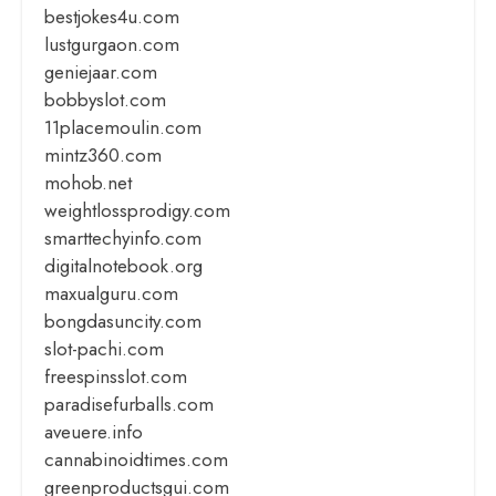
bestjokes4u.com
lustgurgaon.com
geniejaar.com
bobbyslot.com
11placemoulin.com
mintz360.com
mohob.net
weightlossprodigy.com
smarttechyinfo.com
digitalnotebook.org
maxualguru.com
bongdasuncity.com
slot-pachi.com
freespinsslot.com
paradisefurballs.com
aveuere.info
cannabinoidtimes.com
greenproductsgui.com