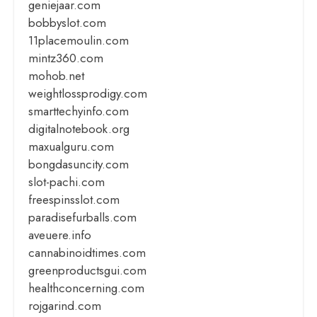
geniejaar.com
bobbyslot.com
11placemoulin.com
mintz360.com
mohob.net
weightlossprodigy.com
smarttechyinfo.com
digitalnotebook.org
maxualguru.com
bongdasuncity.com
slot-pachi.com
freespinsslot.com
paradisefurballs.com
aveuere.info
cannabinoidtimes.com
greenproductsgui.com
healthconcerning.com
rojgarind.com