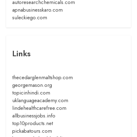
autoresearchchemicals.com
apnabusinesskaro.com
suleckiego.com
Links
thecedarglenmaltshop.com
georgemason.org
topicinhindi.com
uklanguageacademy.com
lindehealthcarefree.com
allbusinessjobs.info
top10products.net
pickabatours.com