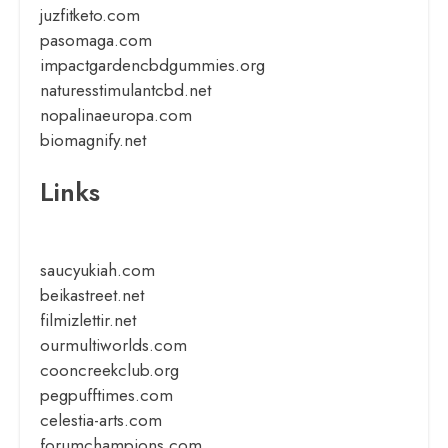
juzfitketo.com
pasomaga.com
impactgardencbdgummies.org
naturesstimulantcbd.net
nopalinaeuropa.com
biomagnify.net
Links
saucyukiah.com
beikastreet.net
filmizlettir.net
ourmultiworlds.com
cooncreekclub.org
pegpufftimes.com
celestia-arts.com
forumchampions.com