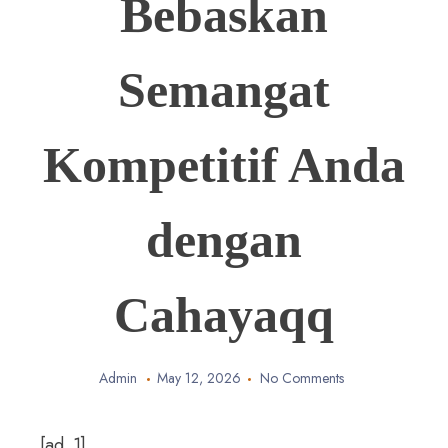
Bebaskan
Semangat
Kompetitif Anda
dengan
Cahayaqq
Admin
May 12, 2026
No Comments
[ad_1]