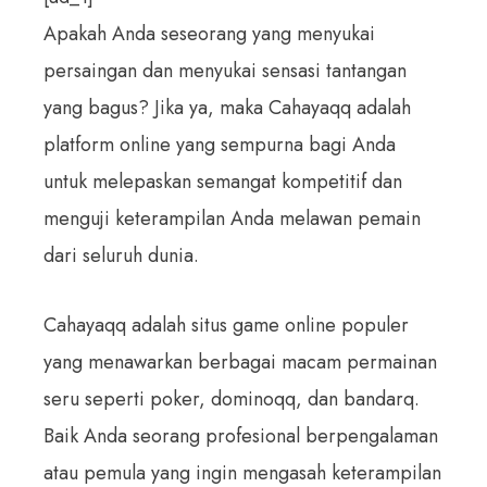
Apakah Anda seseorang yang menyukai
persaingan dan menyukai sensasi tantangan
yang bagus? Jika ya, maka Cahayaqq adalah
platform online yang sempurna bagi Anda
untuk melepaskan semangat kompetitif dan
menguji keterampilan Anda melawan pemain
dari seluruh dunia.
Cahayaqq adalah situs game online populer
yang menawarkan berbagai macam permainan
seru seperti poker, dominoqq, dan bandarq.
Baik Anda seorang profesional berpengalaman
atau pemula yang ingin mengasah keterampilan