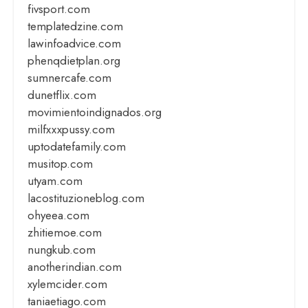
fivsport.com
templatedzine.com
lawinfoadvice.com
phenqdietplan.org
sumnercafe.com
dunetflix.com
movimientoindignados.org
milfxxxpussy.com
uptodatefamily.com
musitop.com
utyam.com
lacostituzioneblog.com
ohyeea.com
zhitiemoe.com
nungkub.com
anotherindian.com
xylemcider.com
taniaetiago.com