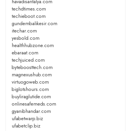
havadisantalya.com
techdtimes.com
techieboot.com
gundembalikesir.com
itechar.com
yesbold.com
healthhubzone.com
ebaraat.com
techjuiced.com
byteboosttech.com
magnexushub.com
virtuogoweb.com
biglotshours.com
buyliraglutide.com
onlinesafemeds.com
gyanibhandar.com
ufabetwarp.biz
ufabetclip.biz