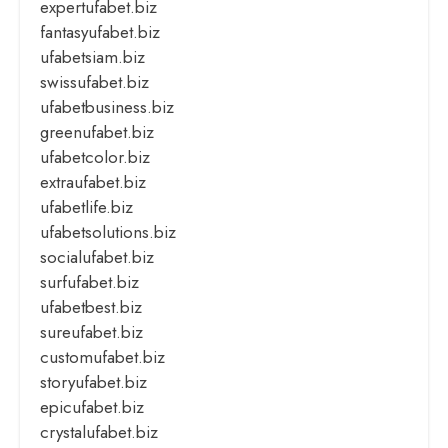
expertufabet.biz
fantasyufabet.biz
ufabetsiam.biz
swissufabet.biz
ufabetbusiness.biz
greenufabet.biz
ufabetcolor.biz
extraufabet.biz
ufabetlife.biz
ufabetsolutions.biz
socialufabet.biz
surfufabet.biz
ufabetbest.biz
sureufabet.biz
customufabet.biz
storyufabet.biz
epicufabet.biz
crystalufabet.biz