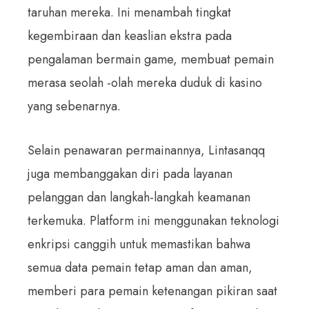
taruhan mereka. Ini menambah tingkat
kegembiraan dan keaslian ekstra pada
pengalaman bermain game, membuat pemain
merasa seolah -olah mereka duduk di kasino
yang sebenarnya.
Selain penawaran permainannya, Lintasanqq
juga membanggakan diri pada layanan
pelanggan dan langkah-langkah keamanan
terkemuka. Platform ini menggunakan teknologi
enkripsi canggih untuk memastikan bahwa
semua data pemain tetap aman dan aman,
memberi para pemain ketenangan pikiran saat