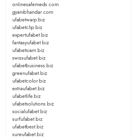
onlinesafemeds.com
gyanibhandar.com
ufabetwarp.biz
ufabetclip.biz
expertufabet.biz
fantasyufabet.biz
ufabetsiam.biz
swissufabet.biz
ufabetbusiness.biz
greenufabet.biz
ufabetcolor.biz
extraufabet.biz
ufabetlife.biz
ufabetsolutions.biz
socialufabet.biz
surfufabet.biz
ufabetbest.biz
sureufabet.biz