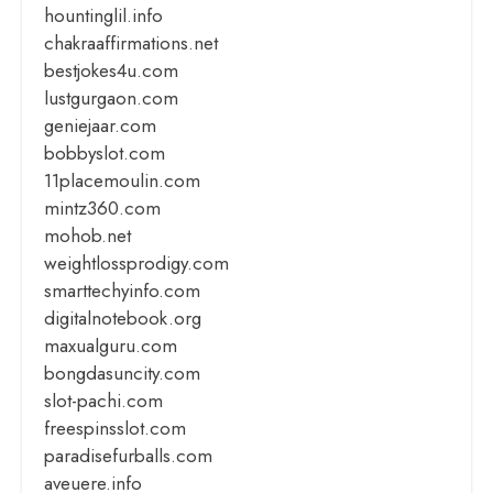
hountinglil.info
chakraaffirmations.net
bestjokes4u.com
lustgurgaon.com
geniejaar.com
bobbyslot.com
11placemoulin.com
mintz360.com
mohob.net
weightlossprodigy.com
smarttechyinfo.com
digitalnotebook.org
maxualguru.com
bongdasuncity.com
slot-pachi.com
freespinsslot.com
paradisefurballs.com
aveuere.info