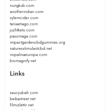
nungkub.com
anotherindian.com
xylemcider.com
taniaetiago.com
juzfitketo.com
pasomaga.com
impactgardencbdgummies.org
naturesstimulantcbd.net
nopalinaeuropa.com
biomagnify.net
Links
saucyukiah.com
beikastreet.net
filmizlettir.net