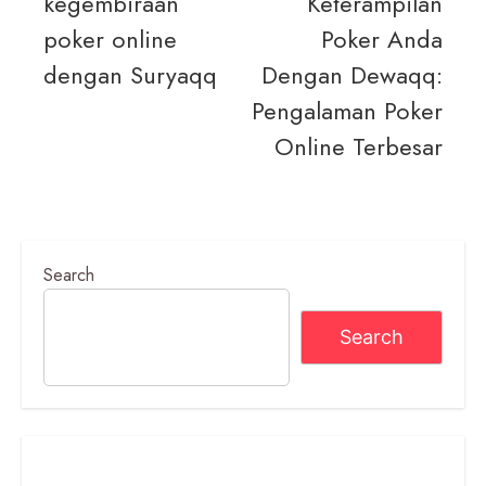
kegembiraan
Keterampilan
navigation
poker online
Poker Anda
dengan Suryaqq
Dengan Dewaqq:
Pengalaman Poker
Online Terbesar
Search
Search