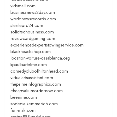
vidsmall.com
businessnews2day.com
worldnewsrecords.com
sterilepro24.com
solidtechbusiness.com
reviewcardgaming.com
experiencedexpertstowingservice.com
blackheadsshop.com
location-voiture-casablanca.org
kpaulbartelme.com
comedyclubofhiltonhead.com
virtualartsassistant.com
theprimeinfographics.com
cheapvaliumordernow.com
beenime.com
sodecia-kemmerich.com
fun-mak.com
casino888world.com