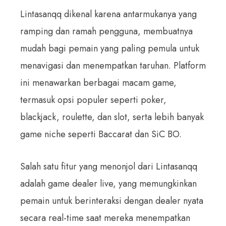
Lintasanqq dikenal karena antarmukanya yang
ramping dan ramah pengguna, membuatnya
mudah bagi pemain yang paling pemula untuk
menavigasi dan menempatkan taruhan. Platform
ini menawarkan berbagai macam game,
termasuk opsi populer seperti poker,
blackjack, roulette, dan slot, serta lebih banyak
game niche seperti Baccarat dan SiC BO.
Salah satu fitur yang menonjol dari Lintasanqq
adalah game dealer live, yang memungkinkan
pemain untuk berinteraksi dengan dealer nyata
secara real-time saat mereka menempatkan