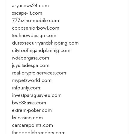
aryanews24.com
xscape-it.com
777azino-mobile.com
cobbseniorbowl.com
technowdesign.com
durexsecurityandshipping.com
cityroofingandplannig.com
ivdabergasa.com
juyultadesga.com
real-crypto-services.com
mypetzworld.com
infounty.com
investparaguay-eu.com
bwc88asia.com
extrem-poker.com
ks-casino.com
carcarepoints.com
thedoodlebreeders.com