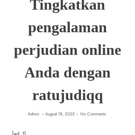
Tingkatkan
pengalaman
perjudian online
Anda dengan
ratujudiqq
Admin
August 18, 2025
No Comments
[ad_1]