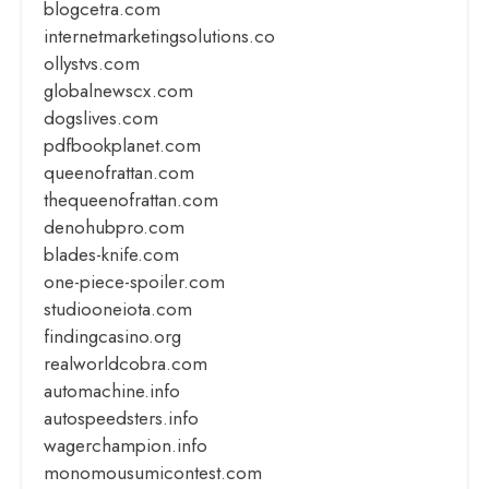
blogcetra.com
internetmarketingsolutions.co
ollystvs.com
globalnewscx.com
dogslives.com
pdfbookplanet.com
queenofrattan.com
thequeenofrattan.com
denohubpro.com
blades-knife.com
one-piece-spoiler.com
studiooneiota.com
findingcasino.org
realworldcobra.com
automachine.info
autospeedsters.info
wagerchampion.info
monomousumicontest.com