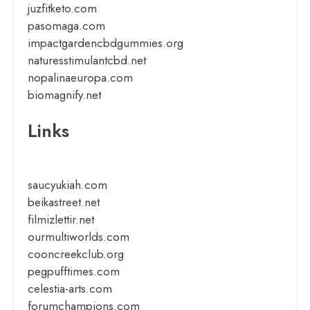
juzfitketo.com
pasomaga.com
impactgardencbdgummies.org
naturesstimulantcbd.net
nopalinaeuropa.com
biomagnify.net
Links
saucyukiah.com
beikastreet.net
filmizlettir.net
ourmultiworlds.com
cooncreekclub.org
pegpufftimes.com
celestia-arts.com
forumchampions.com