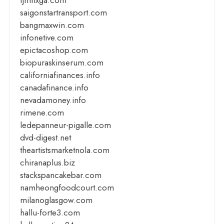
fjmnxga.com
saigonstartransport.com
bangmaxwin.com
infonetive.com
epictacoshop.com
biopuraskinserum.com
californiafinances.info
canadafinance.info
nevadamoney.info
rimene.com
ledepanneur-pigalle.com
dvd-digest.net
theartistsmarketnola.com
chiranaplus.biz
stackspancakebar.com
namheongfoodcourt.com
milanoglasgow.com
hallu-forte3.com