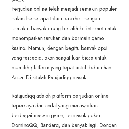
Perjudian online telah menjadi semakin populer
dalam beberapa tahun terakhir, dengan
semakin banyak orang beralih ke internet untuk
menempatkan taruhan dan bermain game
kasino. Namun, dengan begitu banyak opsi
yang tersedia, akan sangat luar biasa untuk
memilih platform yang tepat untuk kebutuhan
Anda. Di situlah Ratujudiqq masuk.
Ratujudiqq adalah platform perjudian online
tepercaya dan andal yang menawarkan
berbagai macam game, termasuk poker,
DominoQQ, Bandarq, dan banyak lagi. Dengan