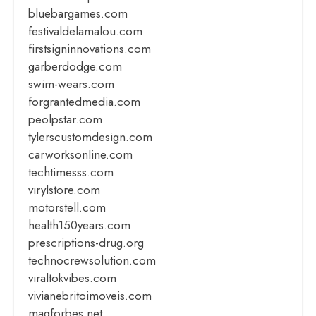
bluebargames.com
festivaldelamalou.com
firstsigninnovations.com
garberdodge.com
swim-wears.com
forgrantedmedia.com
peolpstar.com
tylerscustomdesign.com
carworksonline.com
techtimesss.com
virylstore.com
motorstell.com
health150years.com
prescriptions-drug.org
technocrewsolution.com
viraltokvibes.com
vivianebritoimoveis.com
magforbes.net