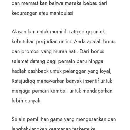
dan memastikan bahwa mereka bebas dari
kecurangan atau manipulasi.
Alasan lain untuk memilih ratujudiqq untuk
kebutuhan perjudian online Anda adalah bonus
dan promosi yang murah hati. Dari bonus
selamat datang bagi pemain baru hingga
hadiah cashback untuk pelanggan yang loyal,
Ratujudiqq menawarkan banyak insentif untuk
menjaga pemain kembali untuk mendapatkan
lebih banyak.
Selain pemilihan game yang mengesankan dan
langkah-langkah keamanan terkemuka,