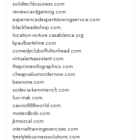
solidtechbusiness.com
reviewcardgaming.com
experiencedexpertstowingservice.com
blackheadsshop.com
location-voiture-casablanca.org
kpaulbartelme.com
comedyclubofhiltonhead.com
virtualartsassistant.com
theprimeinfographics.com
cheapvaliumordernow.com
beenime.com
sodecia-kemmerich.com
fun-mak.com
casino888world.com
misterdbnb.com
jkmezcal.com
intervaltrainingexercises.com
tyestylebusinesssolutions.com