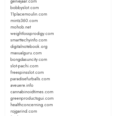
geniejaar.com
bobbyslot.com
11placemoulin.com
mintz360.com
mohob.net
weightlossprodigy.com
smarttechyinfo.com
digitalnotebook.org
maxualguru.com
bongdasuncity.com
slot-pachi.com
freespinsslot.com
paradisefurballs.com
aveuere.info
cannabinoidtimes.com
greenproductsgui.com
healthconcerning.com
rojgarind.com