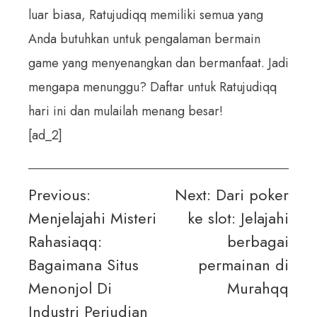
luar biasa, Ratujudiqq memiliki semua yang
Anda butuhkan untuk pengalaman bermain
game yang menyenangkan dan bermanfaat. Jadi
mengapa menunggu? Daftar untuk Ratujudiqq
hari ini dan mulailah menang besar!
[ad_2]
Post
Previous:
Next:
Dari poker
Menjelajahi Misteri
ke slot: Jelajahi
navigation
Rahasiaqq:
berbagai
Bagaimana Situs
permainan di
Menonjol Di
Murahqq
Industri Perjudian