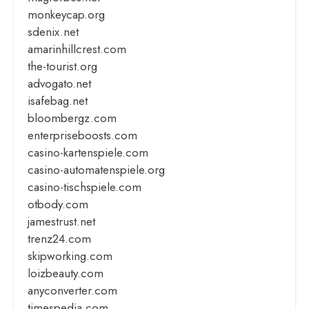
monkeycap.org
sdenix.net
amarinhillcrest.com
the-tourist.org
advogato.net
isafebag.net
bloombergz.com
enterpriseboosts.com
casino-kartenspiele.com
casino-automatenspiele.org
casino-tischspiele.com
otbody.com
jamestrust.net
trenz24.com
skipworking.com
loizbeauty.com
anyconverter.com
timespedia.com