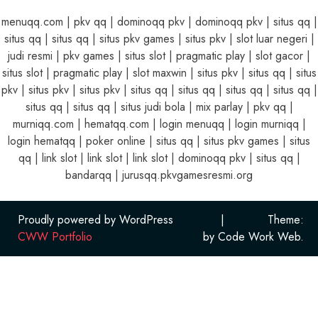
menuqq.com
|
pkv qq
|
dominoqq pkv
|
dominoqq pkv
|
situs qq
|
situs qq
|
situs qq
|
situs pkv games
|
situs pkv
|
slot luar negeri
|
judi resmi
|
pkv games
|
situs slot
|
pragmatic play
|
slot gacor
|
situs slot
|
pragmatic play
|
slot maxwin
|
situs pkv
|
situs qq
|
situs
pkv
|
situs pkv
|
situs pkv
|
situs qq
|
situs qq
|
situs qq
|
situs qq
|
situs qq
|
situs qq
|
situs judi bola
|
mix parlay
|
pkv qq
|
murniqq.com
|
hematqq.com
|
login menuqq
|
login murniqq
|
login hematqq
|
poker online
|
situs qq
|
situs pkv games
|
situs
qq
|
link slot
|
link slot
|
link slot
|
dominoqq pkv
|
situs qq
|
bandarqq
|
jurusqq.pkvgamesresmi.org
Proudly powered by WordPress
|
Theme:
CWW Portfolio
by Code Work Web.