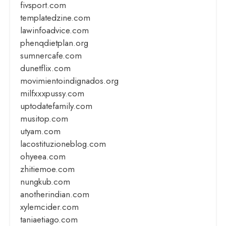
fivsport.com
templatedzine.com
lawinfoadvice.com
phenqdietplan.org
sumnercafe.com
dunetflix.com
movimientoindignados.org
milfxxxpussy.com
uptodatefamily.com
musitop.com
utyam.com
lacostituzioneblog.com
ohyeea.com
zhitiemoe.com
nungkub.com
anotherindian.com
xylemcider.com
taniaetiago.com