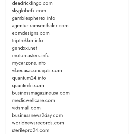
deadricklingo.com
skyglobefx.com
gamblespherex.info
agentur-ramsenthaler.com
eomdesigns.com
triptrekker.info
gendxxi.net
motomasters.info
mycarzone.info
vibecasaconcepts.com
quantum24.info
quantenki.com
businessmagazineusa.com
medicwellcare.com
vidsmall.com
businessnews2day.com
worldnewsrecords.com
sterilepro24.com