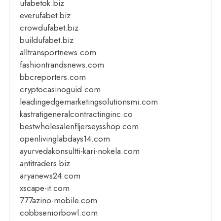
ufabetok.biz
everufabet.biz
crowdufabet.biz
buildufabet.biz
alltransportnews.com
fashiontrandsnews.com
bbcreporters.com
cryptocasinoguid.com
leadingedgemarketingsolutionsmi.com
kastratigeneralcontractinginc.co
bestwholesalenfljerseysshop.com
openlivinglabdays14.com
ayurvedakonsultti-kari-nokela.com
antitraders.biz
aryanews24.com
xscape-it.com
777azino-mobile.com
cobbseniorbowl.com