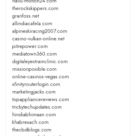
hallu-motion24.com
therockskippers.com
granfoss.net
allindiacafela.com
alpineskiracing2007.com
casino-vulkan-online.net
pitrepower.com
mediatown360.com
digitaleyestrainclinic.com
missionposible.com
online-casinos-vegas.com
xfinityrouterlogin.com
marketingjacks.com
topappliancereviews.com
trickytechupdates.com
hindiabhimaan.com
khabresach.com
thecbdblogs.com