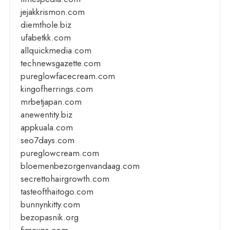
jejakkrismon.com
diemthole.biz
ufabetkk.com
allquickmedia.com
technewsgazette.com
pureglowfacecream.com
kingofherrings.com
mrbetjapan.com
anewentity.biz
appkuala.com
seo7days.com
pureglowcream.com
bloemenbezorgenvandaag.com
secrettohairgrowth.com
tasteofthaitogo.com
bunnynkitty.com
bezopasnik.org