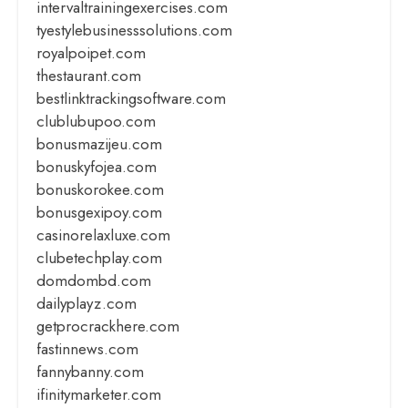
intervaltrainingexercises.com
tyestylebusinesssolutions.com
royalpoipet.com
thestaurant.com
bestlinktrackingsoftware.com
clublubupoo.com
bonusmazijeu.com
bonuskyfojea.com
bonuskorokee.com
bonusgexipoy.com
casinorelaxluxe.com
clubetechplay.com
domdombd.com
dailyplayz.com
getprocrackhere.com
fastinnews.com
fannybanny.com
ifinitymarketer.com