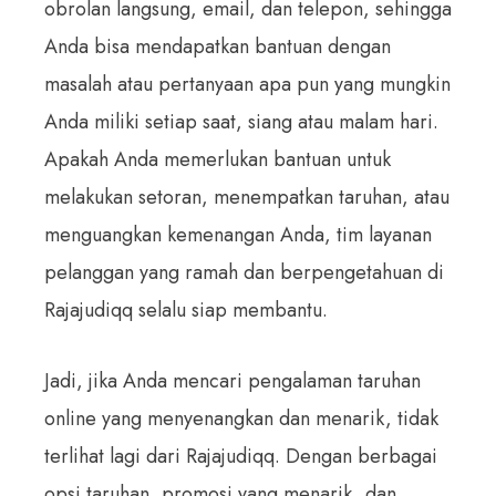
obrolan langsung, email, dan telepon, sehingga
Anda bisa mendapatkan bantuan dengan
masalah atau pertanyaan apa pun yang mungkin
Anda miliki setiap saat, siang atau malam hari.
Apakah Anda memerlukan bantuan untuk
melakukan setoran, menempatkan taruhan, atau
menguangkan kemenangan Anda, tim layanan
pelanggan yang ramah dan berpengetahuan di
Rajajudiqq selalu siap membantu.
Jadi, jika Anda mencari pengalaman taruhan
online yang menyenangkan dan menarik, tidak
terlihat lagi dari Rajajudiqq. Dengan berbagai
opsi taruhan, promosi yang menarik, dan