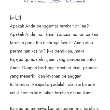
Admin
August 1, 2025
No Comments
[ad_1]
Apakah Anda penggemar taruhan online?
Apakah Anda menikmati sensasi menempatkan
taruhan pada tim olahraga favorit Anda atau
permainan kasino? Jika demikian, maka
Rajajudiqq adalah tujuan yang sempurna untuk
Anda. Dengan berbagai opsi taruhan, promosi
yang menarik, dan layanan pelanggan
terkemuka, Rajajudiqq adalah toko serba ada
untuk semua kebutuhan taruhan online Anda.
Rajajudiqq menawarkan berbagai opsi taruhan,