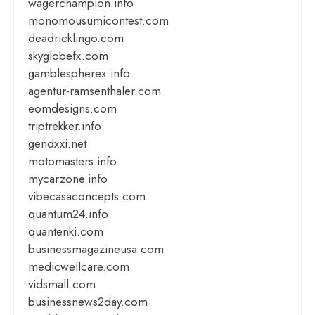
wagerchampion.info
monomousumicontest.com
deadricklingo.com
skyglobefx.com
gamblespherex.info
agentur-ramsenthaler.com
eomdesigns.com
triptrekker.info
gendxxi.net
motomasters.info
mycarzone.info
vibecasaconcepts.com
quantum24.info
quantenki.com
businessmagazineusa.com
medicwellcare.com
vidsmall.com
businessnews2day.com