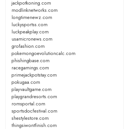
jackpotkoning.com
modlinknetworks.com
longtimenewz.com
luckysportss.com
luckpeakplay.com
usamicronews.com
grofashion.com
pokemongoevolutioncalc.com
phishingbase.com
racegamings.com
primejackpotstay.com
pokugaa.com
playvaultgame.com
playgrandresorts.com
romsportal.com
sportsdocfestival.com
shestylestore.com
thingsiwontfinish.com