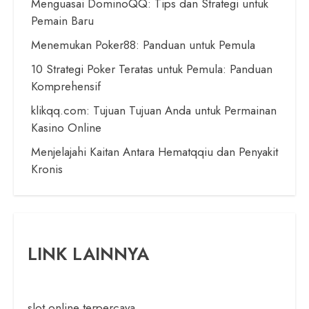
Menguasai DominoQQ: Tips dan Strategi untuk
Pemain Baru
Menemukan Poker88: Panduan untuk Pemula
10 Strategi Poker Teratas untuk Pemula: Panduan
Komprehensif
klikqq.com: Tujuan Tujuan Anda untuk Permainan
Kasino Online
Menjelajahi Kaitan Antara Hematqqiu dan Penyakit
Kronis
LINK LAINNYA
slot online terpercaya