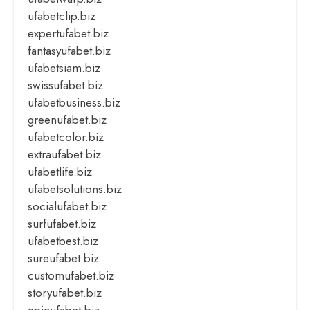
ufabetclip.biz
expertufabet.biz
fantasyufabet.biz
ufabetsiam.biz
swissufabet.biz
ufabetbusiness.biz
greenufabet.biz
ufabetcolor.biz
extraufabet.biz
ufabetlife.biz
ufabetsolutions.biz
socialufabet.biz
surfufabet.biz
ufabetbest.biz
sureufabet.biz
customufabet.biz
storyufabet.biz
epicufabet.biz