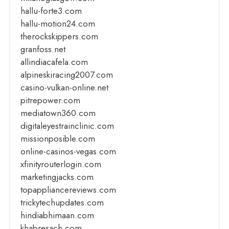
hallu-forte3.com
hallu-motion24.com
therockskippers.com
granfoss.net
allindiacafela.com
alpineskiracing2007.com
casino-vulkan-online.net
pitrepower.com
mediatown360.com
digitaleyestrainclinic.com
missionposible.com
online-casinos-vegas.com
xfinityrouterlogin.com
marketingjacks.com
topappliancereviews.com
trickytechupdates.com
hindiabhimaan.com
khabresach.com