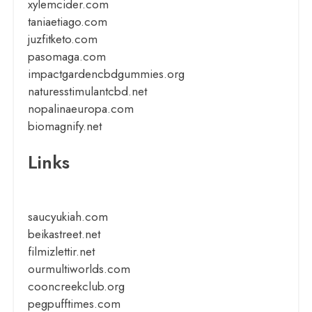
xylemcider.com
taniaetiago.com
juzfitketo.com
pasomaga.com
impactgardencbdgummies.org
naturesstimulantcbd.net
nopalinaeuropa.com
biomagnify.net
Links
saucyukiah.com
beikastreet.net
filmizlettir.net
ourmultiworlds.com
cooncreekclub.org
pegpufftimes.com