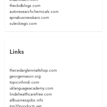
thecbdblogs.com
autoresearchchemicals.com
apnabusinesskaro.com
suleckiego.com
Links
thecedarglenmaltshop.com
georgemason.org
topicinhindi.com
uklanguageacademy.com
lindehealthcarefree.com
allbusinessjobs.info
top10products.net