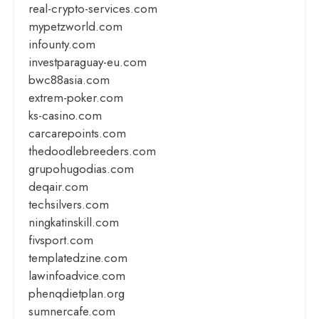
real-crypto-services.com
mypetzworld.com
infounty.com
investparaguay-eu.com
bwc88asia.com
extrem-poker.com
ks-casino.com
carcarepoints.com
thedoodlebreeders.com
grupohugodias.com
deqair.com
techsilvers.com
ningkatinskill.com
fivsport.com
templatedzine.com
lawinfoadvice.com
phenqdietplan.org
sumnercafe.com