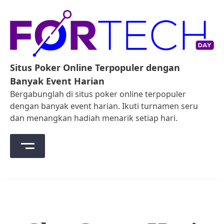
Skip
to
content
Situs Poker Online Terpopuler dengan
Banyak Event Harian
Bergabunglah di situs poker online terpopuler
dengan banyak event harian. Ikuti turnamen seru
dan menangkan hadiah menarik setiap hari.