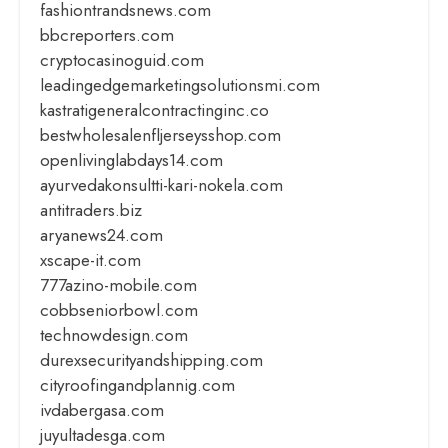
fashiontrandsnews.com
bbcreporters.com
cryptocasinoguid.com
leadingedgemarketingsolutionsmi.com
kastratigeneralcontractinginc.co
bestwholesalenfljerseysshop.com
openlivinglabdays14.com
ayurvedakonsultti-kari-nokela.com
antitraders.biz
aryanews24.com
xscape-it.com
777azino-mobile.com
cobbseniorbowl.com
technowdesign.com
durexsecurityandshipping.com
cityroofingandplannig.com
ivdabergasa.com
juyultadesga.com