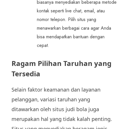
biasanya menyediakan beberapa metode
kontak seperti live chat, email, atau
nomor telepon. Pilih situs yang
menawarkan berbagai cara agar Anda
bisa mendapatkan bantuan dengan
cepat.
Ragam Pilihan Taruhan yang
Tersedia
Selain faktor keamanan dan layanan
pelanggan, variasi taruhan yang
ditawarkan oleh situs judi bola juga
merupakan hal yang tidak kalah penting.
Situs yang menyediakan beragam jenis