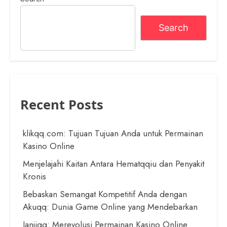
Search
Recent Posts
klikqq.com: Tujuan Tujuan Anda untuk Permainan
Kasino Online
Menjelajahi Kaitan Antara Hematqqiu dan Penyakit
Kronis
Bebaskan Semangat Kompetitif Anda dengan
Akuqq: Dunia Game Online yang Mendebarkan
Janjiqq: Merevolusi Permainan Kasino Online