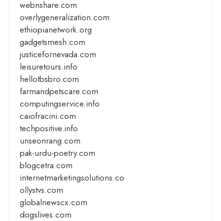
webnshare.com
overlygeneralization.com
ethiopianetwork.org
gadgetsmesh.com
justicefornevada.com
leisuretours.info
hellotbsbro.com
farmandpetscare.com
computingservice.info
caiofracini.com
techpositive.info
unseonrang.com
pak-urdu-poetry.com
blogcetra.com
internetmarketingsolutions.co
ollystvs.com
globalnewscx.com
dogslives.com