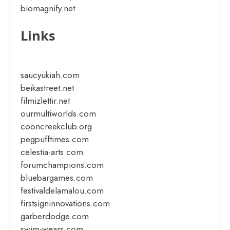
biomagnify.net
Links
saucyukiah.com
beikastreet.net
filmizlettir.net
ourmultiworlds.com
cooncreekclub.org
pegpufftimes.com
celestia-arts.com
forumchampions.com
bluebargames.com
festivaldelamalou.com
firstsigninnovations.com
garberdodge.com
swim-wears.com