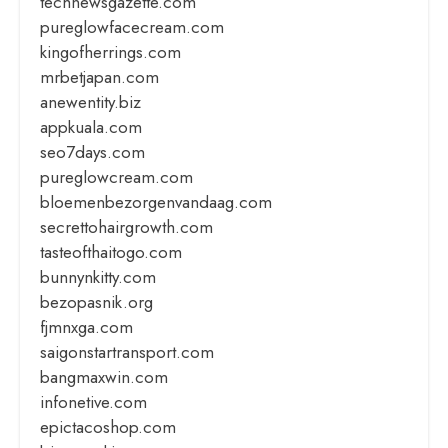
technewsgazette.com
pureglowfacecream.com
kingofherrings.com
mrbetjapan.com
anewentity.biz
appkuala.com
seo7days.com
pureglowcream.com
bloemenbezorgenvandaag.com
secrettohairgrowth.com
tasteofthaitogo.com
bunnynkitty.com
bezopasnik.org
fjmnxga.com
saigonstartransport.com
bangmaxwin.com
infonetive.com
epictacoshop.com