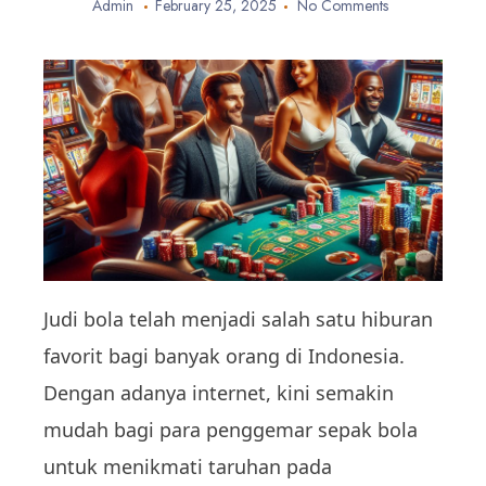
Admin
February 25, 2025
No Comments
Judi bola telah menjadi salah satu hiburan
favorit bagi banyak orang di Indonesia.
Dengan adanya internet, kini semakin
mudah bagi para penggemar sepak bola
untuk menikmati taruhan pada