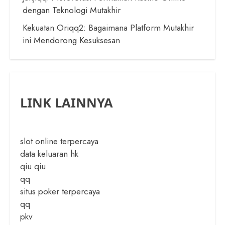
dengan Teknologi Mutakhir
Kekuatan Oriqq2: Bagaimana Platform Mutakhir
ini Mendorong Kesuksesan
LINK LAINNYA
slot online terpercaya
data keluaran hk
qiu qiu
qq
situs poker terpercaya
qq
pkv