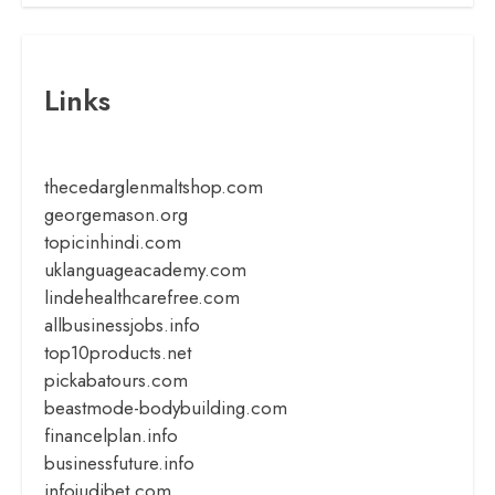
Links
thecedarglenmaltshop.com
georgemason.org
topicinhindi.com
uklanguageacademy.com
lindehealthcarefree.com
allbusinessjobs.info
top10products.net
pickabatours.com
beastmode-bodybuilding.com
financelplan.info
businessfuture.info
infojudibet.com