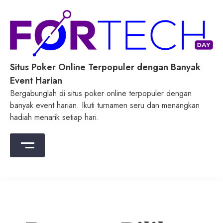
Skip
to
content
Situs Poker Online Terpopuler dengan Banyak
Event Harian
Bergabunglah di situs poker online terpopuler dengan
banyak event harian. Ikuti turnamen seru dan menangkan
hadiah menarik setiap hari.