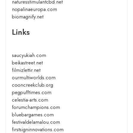
naturesstimulantcbd.net
nopalinaeuropa.com
biomagnify.net
Links
saucyukiah.com
beikastreet.net
filmizlettir.net
ourmultiworlds.com
cooncreekclub.org
pegpufftimes.com
celestia-arts.com
forumchampions.com
bluebargames.com
festivaldelamalou.com
firstsigninnovations.com