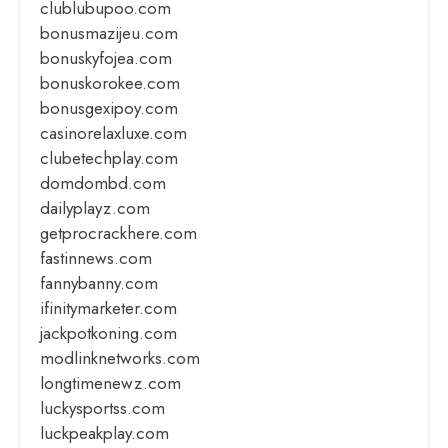
clublubupoo.com
bonusmazijeu.com
bonuskyfojea.com
bonuskorokee.com
bonusgexipoy.com
casinorelaxluxe.com
clubetechplay.com
domdombd.com
dailyplayz.com
getprocrackhere.com
fastinnews.com
fannybanny.com
ifinitymarketer.com
jackpotkoning.com
modlinknetworks.com
longtimenewz.com
luckysportss.com
luckpeakplay.com