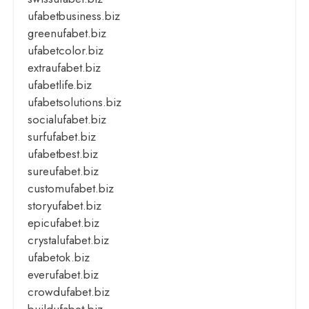
ufabetbusiness.biz
greenufabet.biz
ufabetcolor.biz
extraufabet.biz
ufabetlife.biz
ufabetsolutions.biz
socialufabet.biz
surfufabet.biz
ufabetbest.biz
sureufabet.biz
customufabet.biz
storyufabet.biz
epicufabet.biz
crystalufabet.biz
ufabetok.biz
everufabet.biz
crowdufabet.biz
buildufabet.biz