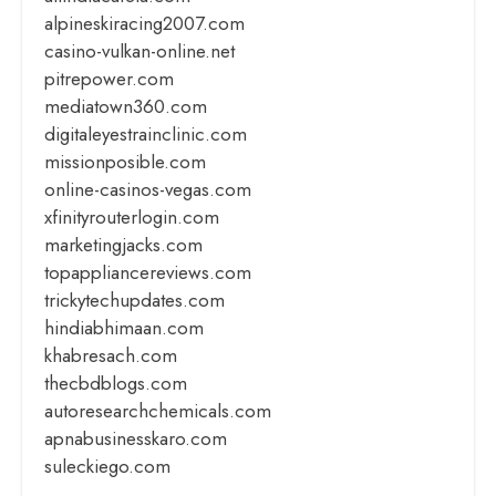
alpineskiracing2007.com
casino-vulkan-online.net
pitrepower.com
mediatown360.com
digitaleyestrainclinic.com
missionposible.com
online-casinos-vegas.com
xfinityrouterlogin.com
marketingjacks.com
topappliancereviews.com
trickytechupdates.com
hindiabhimaan.com
khabresach.com
thecbdblogs.com
autoresearchchemicals.com
apnabusinesskaro.com
suleckiego.com