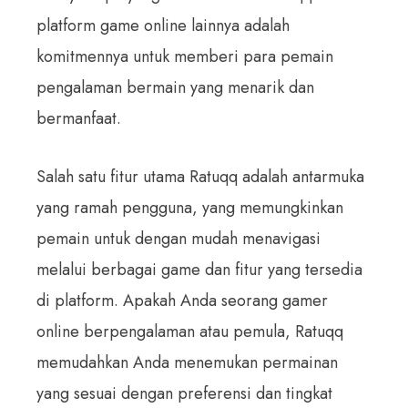
platform game online lainnya adalah
komitmennya untuk memberi para pemain
pengalaman bermain yang menarik dan
bermanfaat.
Salah satu fitur utama Ratuqq adalah antarmuka
yang ramah pengguna, yang memungkinkan
pemain untuk dengan mudah menavigasi
melalui berbagai game dan fitur yang tersedia
di platform. Apakah Anda seorang gamer
online berpengalaman atau pemula, Ratuqq
memudahkan Anda menemukan permainan
yang sesuai dengan preferensi dan tingkat