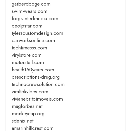
garberdodge.com
swim-wears.com
forgrantedmedia.com
peolpstar.com
tylerscustomdesign.com
carworksonline.com
techtimesss.com
virylstore.com
motorstell.com
health150years.com
prescriptions-drug.org
technocrewsolution.com
viraltokvibes.com
vivianebritoimoveis.com
magforbes.net
monkeycap.org
sdenix.net
amarinhillcrest.com