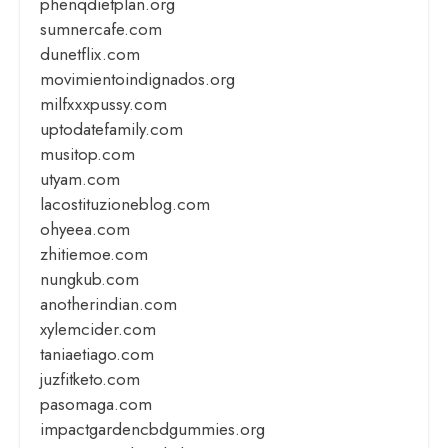
phenqdietplan.org
sumnercafe.com
dunetflix.com
movimientoindignados.org
milfxxxpussy.com
uptodatefamily.com
musitop.com
utyam.com
lacostituzioneblog.com
ohyeea.com
zhitiemoe.com
nungkub.com
anotherindian.com
xylemcider.com
taniaetiago.com
juzfitketo.com
pasomaga.com
impactgardencbdgummies.org