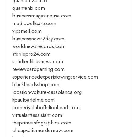
quantum24.info
quantenki.com
businessmagazineusa.com
medicwellcare.com
vidsmall.com
businessnews2day.com
worldnewsrecords.com
sterilepro24.com
solidtechbusiness.com
reviewcardgaming.com
experiencedexpertstowingservice.com
blackheadsshop.com
location-voiture-casablanca.org
kpaulbartelme.com
comedyclubofhiltonhead.com
virtualartsassistant.com
theprimeinfographics.com
cheapvaliumordernow.com