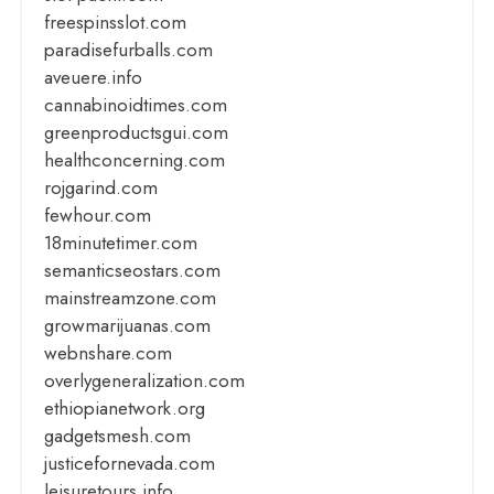
freespinsslot.com
paradisefurballs.com
aveuere.info
cannabinoidtimes.com
greenproductsgui.com
healthconcerning.com
rojgarind.com
fewhour.com
18minutetimer.com
semanticseostars.com
mainstreamzone.com
growmarijuanas.com
webnshare.com
overlygeneralization.com
ethiopianetwork.org
gadgetsmesh.com
justicefornevada.com
leisuretours.info