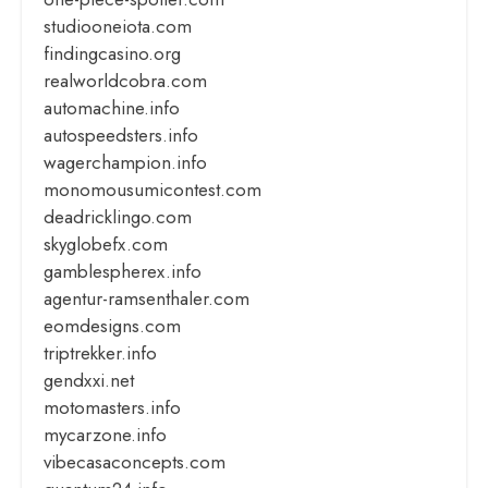
studiooneiota.com
findingcasino.org
realworldcobra.com
automachine.info
autospeedsters.info
wagerchampion.info
monomousumicontest.com
deadricklingo.com
skyglobefx.com
gamblespherex.info
agentur-ramsenthaler.com
eomdesigns.com
triptrekker.info
gendxxi.net
motomasters.info
mycarzone.info
vibecasaconcepts.com