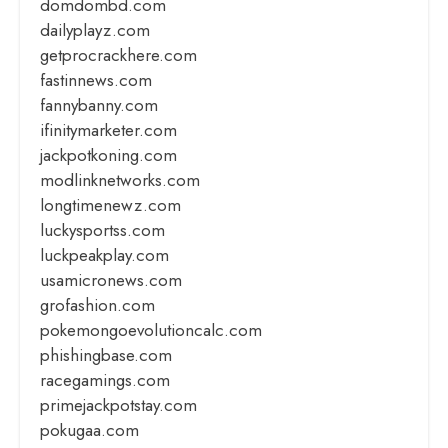
domdombd.com
dailyplayz.com
getprocrackhere.com
fastinnews.com
fannybanny.com
ifinitymarketer.com
jackpotkoning.com
modlinknetworks.com
longtimenewz.com
luckysportss.com
luckpeakplay.com
usamicronews.com
grofashion.com
pokemongoevolutioncalc.com
phishingbase.com
racegamings.com
primejackpotstay.com
pokugaa.com