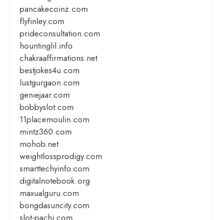
pancakecoinz.com
flyfinley.com
prideconsultation.com
hountinglil.info
chakraaffirmations.net
bestjokes4u.com
lustgurgaon.com
geniejaar.com
bobbyslot.com
11placemoulin.com
mintz360.com
mohob.net
weightlossprodigy.com
smarttechyinfo.com
digitalnotebook.org
maxualguru.com
bongdasuncity.com
slot-pachi.com