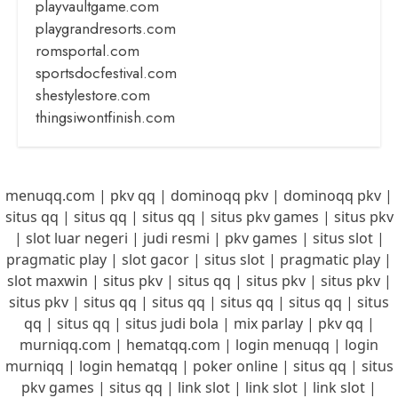
playvaultgame.com
playgrandresorts.com
romsportal.com
sportsdocfestival.com
shestylestore.com
thingsiwontfinish.com
menuqq.com
|
pkv qq
|
dominoqq pkv
|
dominoqq pkv
|
situs qq
|
situs qq
|
situs qq
|
situs pkv games
|
situs pkv
|
slot luar negeri
|
judi resmi
|
pkv games
|
situs slot
|
pragmatic play
|
slot gacor
|
situs slot
|
pragmatic play
|
slot maxwin
|
situs pkv
|
situs qq
|
situs pkv
|
situs pkv
|
situs pkv
|
situs qq
|
situs qq
|
situs qq
|
situs qq
|
situs
qq
|
situs qq
|
situs judi bola
|
mix parlay
|
pkv qq
|
murniqq.com
|
hematqq.com
|
login menuqq
|
login
murniqq
|
login hematqq
|
poker online
|
situs qq
|
situs
pkv games
|
situs qq
|
link slot
|
link slot
|
link slot
|