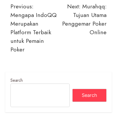
Post
Previous:
Next:
Murahqq:
Mengapa IndoQQ
Tujuan Utama
navigation
Merupakan
Penggemar Poker
Platform Terbaik
Online
untuk Pemain
Poker
Search
Search