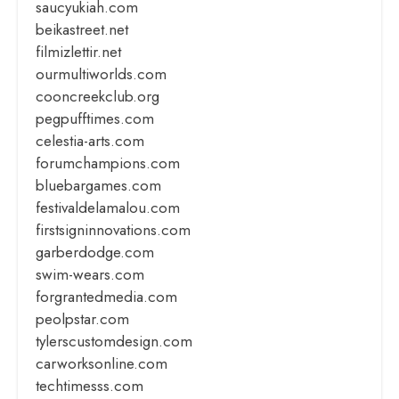
saucyukiah.com
beikastreet.net
filmizlettir.net
ourmultiworlds.com
cooncreekclub.org
pegpufftimes.com
celestia-arts.com
forumchampions.com
bluebargames.com
festivaldelamalou.com
firstsigninnovations.com
garberdodge.com
swim-wears.com
forgrantedmedia.com
peolpstar.com
tylerscustomdesign.com
carworksonline.com
techtimesss.com