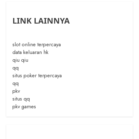
LINK LAINNYA
slot online terpercaya
data keluaran hk
qiu qiu
qq
situs poker terpercaya
qq
pkv
situs qq
pkv games