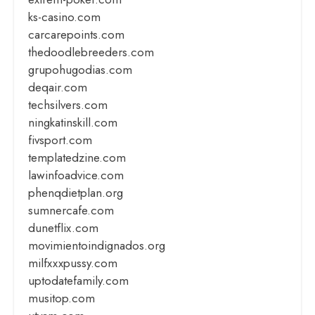
ks-casino.com
carcarepoints.com
thedoodlebreeders.com
grupohugodias.com
deqair.com
techsilvers.com
ningkatinskill.com
fivsport.com
templatedzine.com
lawinfoadvice.com
phenqdietplan.org
sumnercafe.com
dunetflix.com
movimientoindignados.org
milfxxxpussy.com
uptodatefamily.com
musitop.com