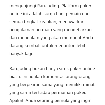
mengunjungi Ratujudiqq. Platform poker
online ini adalah surga bagi pemain dari
semua tingkat keahlian, menawarkan
pengalaman bermain yang mendebarkan
dan mendalam yang akan membuat Anda
datang kembali untuk menonton lebih
banyak lagi.
Ratujudiqq bukan hanya situs poker online
biasa. Ini adalah komunitas orang-orang
yang berpikiran sama yang memiliki minat
yang sama terhadap permainan poker.
Apakah Anda seorang pemula yang ingin