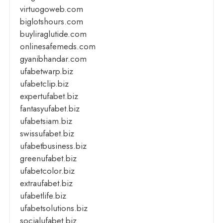
virtuogoweb.com
biglotshours.com
buyliraglutide.com
onlinesafemeds.com
gyanibhandar.com
ufabetwarp.biz
ufabetclip.biz
expertufabet.biz
fantasyufabet.biz
ufabetsiam.biz
swissufabet.biz
ufabetbusiness.biz
greenufabet.biz
ufabetcolor.biz
extraufabet.biz
ufabetlife.biz
ufabetsolutions.biz
socialufabet.biz