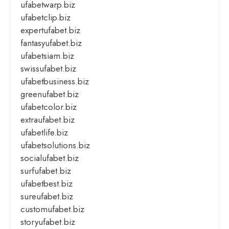
ufabetwarp.biz
ufabetclip.biz
expertufabet.biz
fantasyufabet.biz
ufabetsiam.biz
swissufabet.biz
ufabetbusiness.biz
greenufabet.biz
ufabetcolor.biz
extraufabet.biz
ufabetlife.biz
ufabetsolutions.biz
socialufabet.biz
surfufabet.biz
ufabetbest.biz
sureufabet.biz
customufabet.biz
storyufabet.biz