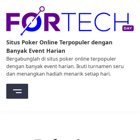
Skip
to
content
Situs Poker Online Terpopuler dengan
Banyak Event Harian
Bergabunglah di situs poker online terpopuler
dengan banyak event harian. Ikuti turnamen seru
dan menangkan hadiah menarik setiap hari.