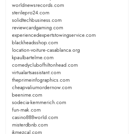
worldnewsrecords.com
sterilepro24.com
solidtechbusiness.com
reviewcardgaming.com
experiencedexpertstowingservice.com
blackheadsshop.com
location-voiture-casablanca.org
kpaulbartelme.com
comedyclubofhiltonhead.com
virtualartsassistant.com
theprimeinfographics.com
cheapvaliumordernow.com
beenime.com
sodecia-kemmerich.com
fun-mak.com
casino888world.com
misterdbnb.com
jkmezcal.com