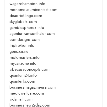
wagerchampion.info
monomousumicontest.com
deadricklingo.com
skyglobefx.com
gamblespherex.info
agentur-ramsenthaler.com
eomdesigns.com
triptrekker.info
gendxxi.net
motomasters.info
mycarzone.info
vibecasaconcepts.com
quantum24.info
quantenki.com
businessmagazineusa.com
medicwellcare.com
vidsmall.com
businessnews2day.com