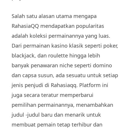
Salah satu alasan utama mengapa
RahasiaQQ mendapatkan popularitas
adalah koleksi permainannya yang luas.
Dari permainan kasino klasik seperti poker,
blackjack, dan roulette hingga lebih
banyak penawaran niche seperti domino
dan capsa susun, ada sesuatu untuk setiap
jenis penjudi di Rahasiaqq. Platform ini
juga secara teratur memperbarui
pemilihan permainannya, menambahkan
judul -judul baru dan menarik untuk
membuat pemain tetap terhibur dan