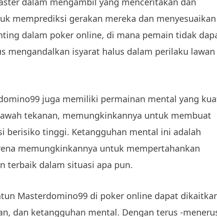
master dalam mengambil yang menceritakan dan
uk memprediksi gerakan mereka dan menyesuaikan
enting dalam poker online, di mana pemain tidak dap
us mengandalkan isyarat halus dalam perilaku lawan
rdomino99 juga memiliki permainan mental yang kua
 bawah tekanan, memungkinkannya untuk membuat
i berisiko tinggi. Ketangguhan mental ini adalah
 karena memungkinkannya untuk mempertahankan
terbaik dalam situasi apa pun.
tun Masterdomino99 di poker online dapat dikaitka
lan, dan ketangguhan mental. Dengan terus -meneru