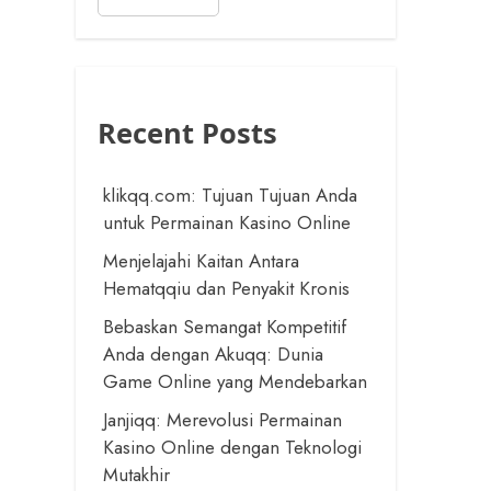
Recent Posts
klikqq.com: Tujuan Tujuan Anda
untuk Permainan Kasino Online
Menjelajahi Kaitan Antara
Hematqqiu dan Penyakit Kronis
Bebaskan Semangat Kompetitif
Anda dengan Akuqq: Dunia
Game Online yang Mendebarkan
Janjiqq: Merevolusi Permainan
Kasino Online dengan Teknologi
a
Mutakhir