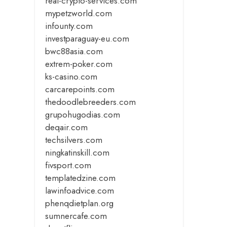
real-crypto-services.com
mypetzworld.com
infounty.com
investparaguay-eu.com
bwc88asia.com
extrem-poker.com
ks-casino.com
carcarepoints.com
thedoodlebreeders.com
grupohugodias.com
deqair.com
techsilvers.com
ningkatinskill.com
fivsport.com
templatedzine.com
lawinfoadvice.com
phenqdietplan.org
sumnercafe.com