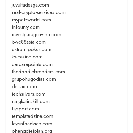
juyultadesga.com
real-crypto-services.com
mypetzworld.com
infounty.com
investparaguay-eu.com
bwc88asia.com
extrem-poker.com
ks-casino.com
carcarepoints.com
thedoodlebreeders.com
grupohugodias.com
deqair.com
techsilvers.com
ningkatinskill.com
fivsport.com
templatedzine.com
lawinfoadvice.com
phenqdietplan.org