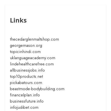
Links
thecedarglenmaltshop.com
georgemason.org
topicinhindi.com
uklanguageacademy.com
lindehealthcarefree.com
allbusinessjobs.info
top10products.net
pickabatours.com
beastmode-bodybuilding.com
financelplan.info
businessfuture.info
infojudibet.com