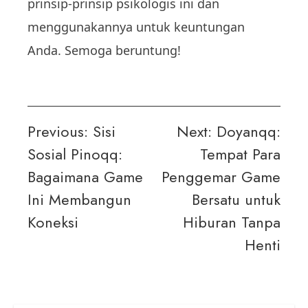
prinsip-prinsip psikologis ini dan
menggunakannya untuk keuntungan
Anda. Semoga beruntung!
Post
Previous:
Sisi
Next:
Doyanqq:
Sosial Pinoqq:
Tempat Para
navigation
Bagaimana Game
Penggemar Game
Ini Membangun
Bersatu untuk
Koneksi
Hiburan Tanpa
Henti