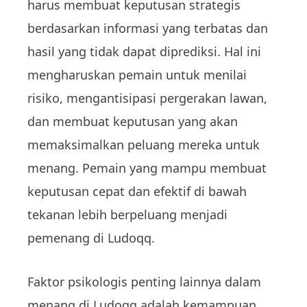
harus membuat keputusan strategis
berdasarkan informasi yang terbatas dan
hasil yang tidak dapat diprediksi. Hal ini
mengharuskan pemain untuk menilai
risiko, mengantisipasi pergerakan lawan,
dan membuat keputusan yang akan
memaksimalkan peluang mereka untuk
menang. Pemain yang mampu membuat
keputusan cepat dan efektif di bawah
tekanan lebih berpeluang menjadi
pemenang di Ludoqq.
Faktor psikologis penting lainnya dalam
menang di Ludoqq adalah kemampuan