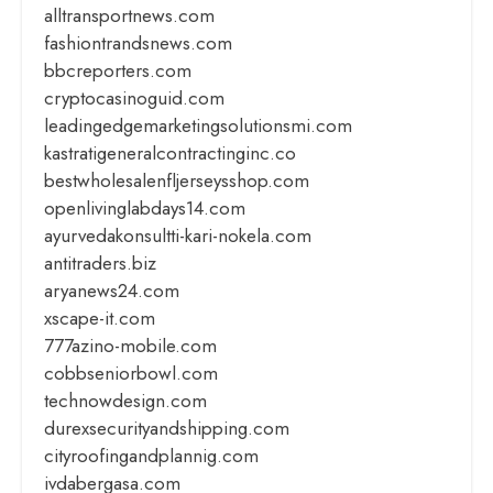
alltransportnews.com
fashiontrandsnews.com
bbcreporters.com
cryptocasinoguid.com
leadingedgemarketingsolutionsmi.com
kastratigeneralcontractinginc.co
bestwholesalenfljerseysshop.com
openlivinglabdays14.com
ayurvedakonsultti-kari-nokela.com
antitraders.biz
aryanews24.com
xscape-it.com
777azino-mobile.com
cobbseniorbowl.com
technowdesign.com
durexsecurityandshipping.com
cityroofingandplannig.com
ivdabergasa.com