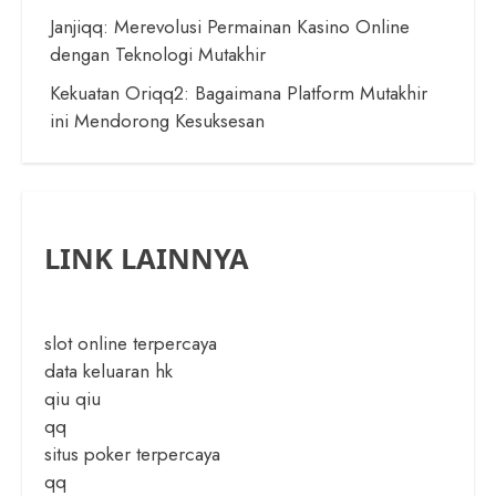
Janjiqq: Merevolusi Permainan Kasino Online
dengan Teknologi Mutakhir
Kekuatan Oriqq2: Bagaimana Platform Mutakhir
ini Mendorong Kesuksesan
LINK LAINNYA
slot online terpercaya
data keluaran hk
qiu qiu
qq
situs poker terpercaya
qq