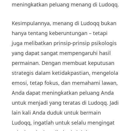
meningkatkan peluang menang di Ludoqq.
Kesimpulannya, menang di Ludoqq bukan
hanya tentang keberuntungan – tetapi
juga melibatkan prinsip-prinsip psikologis
yang dapat sangat mempengaruhi hasil
permainan. Dengan membuat keputusan
strategis dalam ketidakpastian, mengelola
emosi, tetap fokus, dan memahami lawan,
Anda dapat meningkatkan peluang Anda
untuk menjadi yang teratas di Ludoqq. Jadi
lain kali Anda duduk untuk bermain
Ludoqq, ingatlah untuk selalu mengingat