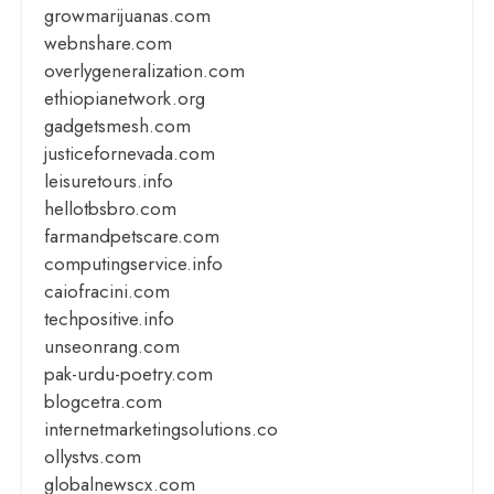
growmarijuanas.com
webnshare.com
overlygeneralization.com
ethiopianetwork.org
gadgetsmesh.com
justicefornevada.com
leisuretours.info
hellotbsbro.com
farmandpetscare.com
computingservice.info
caiofracini.com
techpositive.info
unseonrang.com
pak-urdu-poetry.com
blogcetra.com
internetmarketingsolutions.co
ollystvs.com
globalnewscx.com