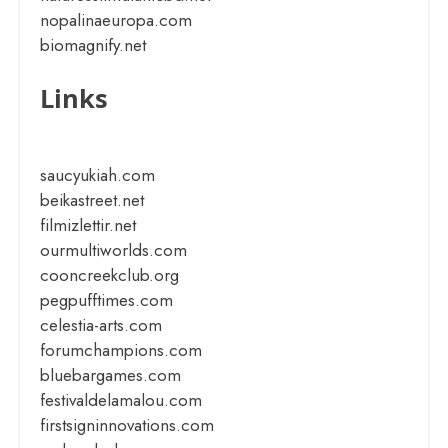
nopalinaeuropa.com
biomagnify.net
Links
saucyukiah.com
beikastreet.net
filmizlettir.net
ourmultiworlds.com
cooncreekclub.org
pegpufftimes.com
celestia-arts.com
forumchampions.com
bluebargames.com
festivaldelamalou.com
firstsigninnovations.com