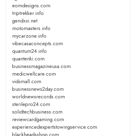
eomdesigns.com
triptrekker.info
gendxxi.net
motomasters.info
mycarzone.info
vibecasaconcepts.com
quantum24.info
quantenki.com
businessmagazineusa.com
medicwellcare.com
vidsmall.com
businessnews2day.com
worldnewsrecords.com
sterilepro24.com
solidtechbusiness.com
reviewcardgaming.com
experiencedexpertstowingservice.com
blackheadsshop.com