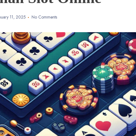
nuary 11, 2025
No Comments