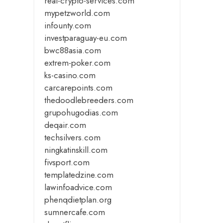
real-crypto-services.com
mypetzworld.com
infounty.com
investparaguay-eu.com
bwc88asia.com
extrem-poker.com
ks-casino.com
carcarepoints.com
thedoodlebreeders.com
grupohugodias.com
deqair.com
techsilvers.com
ningkatinskill.com
fivsport.com
templatedzine.com
lawinfoadvice.com
phenqdietplan.org
sumnercafe.com