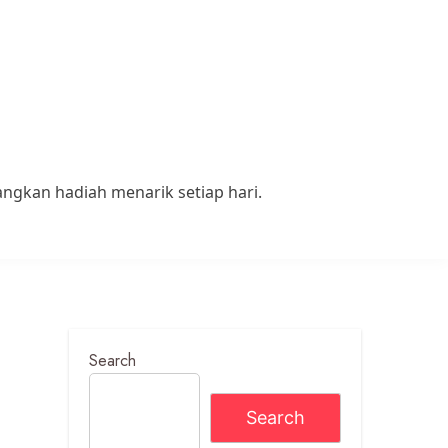
angkan hadiah menarik setiap hari.
Search
Search