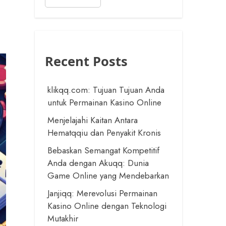
Recent Posts
klikqq.com: Tujuan Tujuan Anda
untuk Permainan Kasino Online
Menjelajahi Kaitan Antara
Hematqqiu dan Penyakit Kronis
Bebaskan Semangat Kompetitif
Anda dengan Akuqq: Dunia
Game Online yang Mendebarkan
Janjiqq: Merevolusi Permainan
Kasino Online dengan Teknologi
Mutakhir