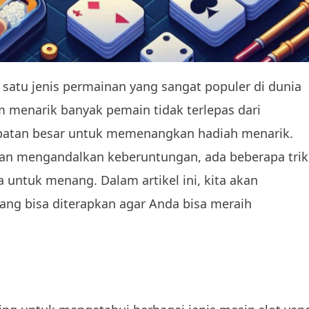
satu jenis permainan yang sangat populer di dunia
am menarik banyak pemain tidak terlepas dari
atan besar untuk memenangkan hadiah menarik.
an mengandalkan keberuntungan, ada beberapa trik
untuk menang. Dalam artikel ini, kita akan
ang bisa diterapkan agar Anda bisa meraih