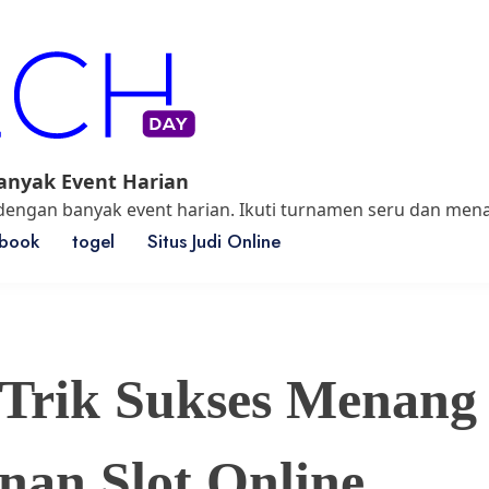
Banyak Event Harian
 dengan banyak event harian. Ikuti turnamen seru dan men
tbook
togel
Situs Judi Online
Trik Sukses Menang
nan Slot Online