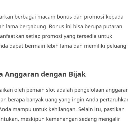
awarkan berbagai macam bonus dan promosi kepada
 lama bergabung. Bonus ini bisa berupa putaran
Manfaatkan setiap promosi yang tersedia untuk
da dapat bermain lebih lama dan memiliki peluang
a Anggaran dengan Bijak
abaikan oleh pemain slot adalah pengelolaan anggaran
an berapa banyak uang yang ingin Anda pertaruhka
Anda mampu untuk kehilangan. Selain itu, pastikan
tentukan, meskipun kemenangan sedang mengalir