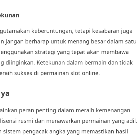
ekunan
ngutamakan keberuntungan, tetapi kesabaran juga
dan jangan berharap untuk menang besar dalam satu
menggunakan strategi yang tepat akan membawa
g diinginkan. Ketekunan dalam bermain dan tidak
raih sukses di permainan slot online.
aya
emainkan peran penting dalam meraih kemenangan.
i lisensi resmi dan menawarkan permainan yang adil.
n sistem pengacak angka yang memastikan hasil