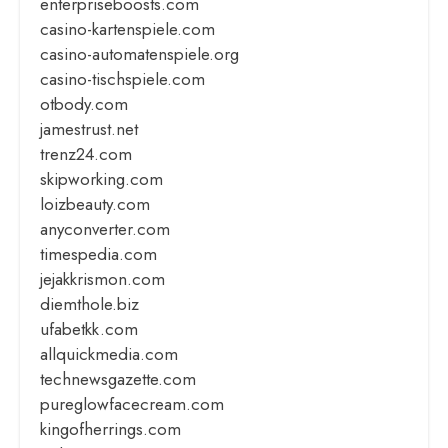
enterpriseboosts.com
casino-kartenspiele.com
casino-automatenspiele.org
casino-tischspiele.com
otbody.com
jamestrust.net
trenz24.com
skipworking.com
loizbeauty.com
anyconverter.com
timespedia.com
jejakkrismon.com
diemthole.biz
ufabetkk.com
allquickmedia.com
technewsgazette.com
pureglowfacecream.com
kingofherrings.com