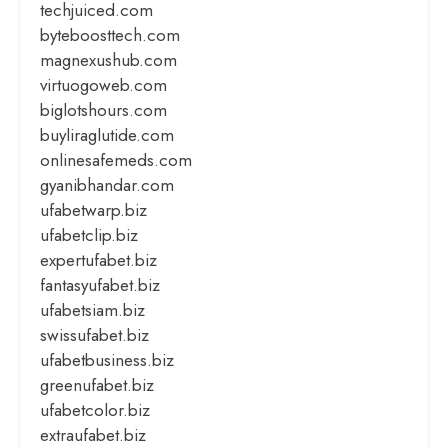
techjuiced.com
byteboosttech.com
magnexushub.com
virtuogoweb.com
biglotshours.com
buyliraglutide.com
onlinesafemeds.com
gyanibhandar.com
ufabetwarp.biz
ufabetclip.biz
expertufabet.biz
fantasyufabet.biz
ufabetsiam.biz
swissufabet.biz
ufabetbusiness.biz
greenufabet.biz
ufabetcolor.biz
extraufabet.biz