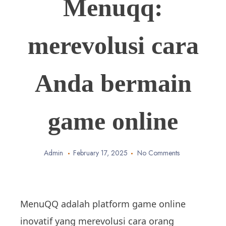
Menuqq:
merevolusi cara
Anda bermain
game online
Admin
February 17, 2025
No Comments
MenuQQ adalah platform game online
inovatif yang merevolusi cara orang