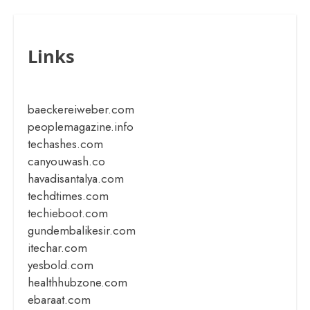
Links
baeckereiweber.com
peoplemagazine.info
techashes.com
canyouwash.co
havadisantalya.com
techdtimes.com
techieboot.com
gundembalikesir.com
itechar.com
yesbold.com
healthhubzone.com
ebaraat.com