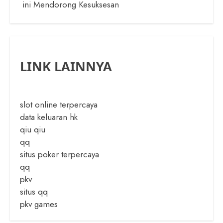
ini Mendorong Kesuksesan
LINK LAINNYA
slot online terpercaya
data keluaran hk
qiu qiu
qq
situs poker terpercaya
qq
pkv
situs qq
pkv games