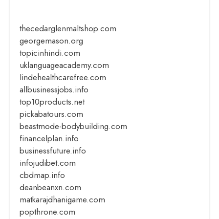
thecedarglenmaltshop.com
georgemason.org
topicinhindi.com
uklanguageacademy.com
lindehealthcarefree.com
allbusinessjobs.info
top10products.net
pickabatours.com
beastmode-bodybuilding.com
financelplan.info
businessfuture.info
infojudibet.com
cbdmap.info
deanbeanxn.com
matkarajdhanigame.com
popthrone.com