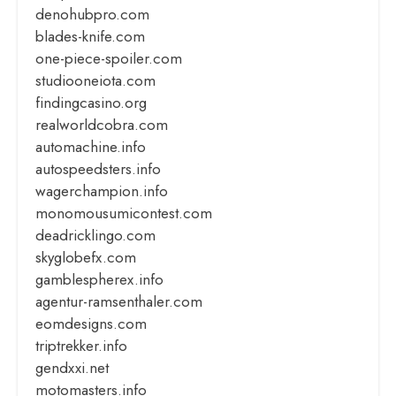
denohubpro.com
blades-knife.com
one-piece-spoiler.com
studiooneiota.com
findingcasino.org
realworldcobra.com
automachine.info
autospeedsters.info
wagerchampion.info
monomousumicontest.com
deadricklingo.com
skyglobefx.com
gamblespherex.info
agentur-ramsenthaler.com
eomdesigns.com
triptrekker.info
gendxxi.net
motomasters.info