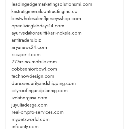
leadingedgemarketingsolutionsmi.com
kastratigeneralcontractinginc.co
bestwholesalenfljerseysshop.com
openlivinglabdays14.com
ayurvedakonsultti-kari-nokela.com
antitraders.biz
aryanews24.com
xscape-it.com
777azino-mobile.com
cobbseniorbowl.com
technowdesign.com
durexsecurityandshipping.com
cityroofingandplannig.com
ivdabergasa.com
juyultadesga.com
real-crypto-services.com
mypetzworld.com
infounty.com