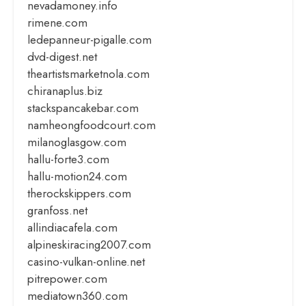
nevadamoney.info
rimene.com
ledepanneur-pigalle.com
dvd-digest.net
theartistsmarketnola.com
chiranaplus.biz
stackspancakebar.com
namheongfoodcourt.com
milanoglasgow.com
hallu-forte3.com
hallu-motion24.com
therockskippers.com
granfoss.net
allindiacafela.com
alpineskiracing2007.com
casino-vulkan-online.net
pitrepower.com
mediatown360.com