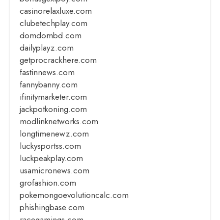
casinorelaxluxe.com
clubetechplay.com
domdombd.com
dailyplayz.com
getprocrackhere.com
fastinnews.com
fannybanny.com
ifinitymarketer.com
jackpotkoning.com
modlinknetworks.com
longtimenewz.com
luckysportss.com
luckpeakplay.com
usamicronews.com
grofashion.com
pokemongoevolutioncalc.com
phishingbase.com
racegamings.com