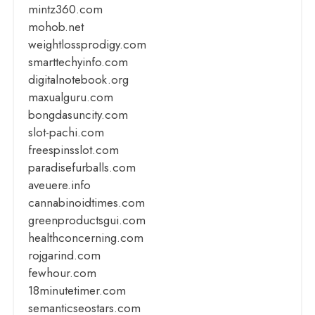
mintz360.com
mohob.net
weightlossprodigy.com
smarttechyinfo.com
digitalnotebook.org
maxualguru.com
bongdasuncity.com
slot-pachi.com
freespinsslot.com
paradisefurballs.com
aveuere.info
cannabinoidtimes.com
greenproductsgui.com
healthconcerning.com
rojgarind.com
fewhour.com
18minutetimer.com
semanticseostars.com