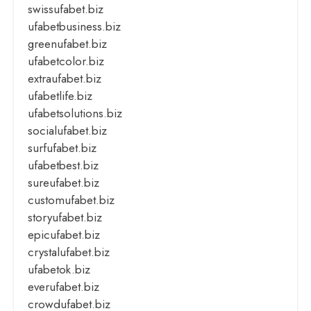
swissufabet.biz
ufabetbusiness.biz
greenufabet.biz
ufabetcolor.biz
extraufabet.biz
ufabetlife.biz
ufabetsolutions.biz
socialufabet.biz
surfufabet.biz
ufabetbest.biz
sureufabet.biz
customufabet.biz
storyufabet.biz
epicufabet.biz
crystalufabet.biz
ufabetok.biz
everufabet.biz
crowdufabet.biz