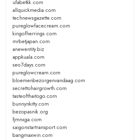
ufabetkk.com
allquickmedia.com
technewsgazette.com
pureglowfacecream.com
kingofherrings.com
mrbetjapan.com
anewentity.biz
appkuala.com
seo7days.com
pureglowcream.com
bloemenbezorgenvandaag.com
secrettohairgrowth.com
tasteofthaitogo.com
bunnynkitty.com
bezopasnik.org
fjmnxga.com
saigonstartransport.com
bangmaxwin.com