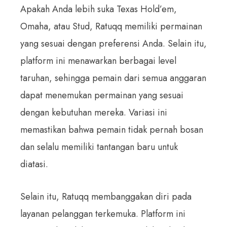
Apakah Anda lebih suka Texas Hold’em,
Omaha, atau Stud, Ratuqq memiliki permainan
yang sesuai dengan preferensi Anda. Selain itu,
platform ini menawarkan berbagai level
taruhan, sehingga pemain dari semua anggaran
dapat menemukan permainan yang sesuai
dengan kebutuhan mereka. Variasi ini
memastikan bahwa pemain tidak pernah bosan
dan selalu memiliki tantangan baru untuk
diatasi.
Selain itu, Ratuqq membanggakan diri pada
layanan pelanggan terkemuka. Platform ini