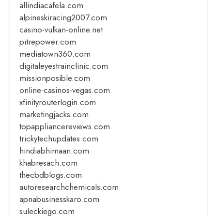
allindiacafela.com
alpineskiracing2007.com
casino-vulkan-online.net
pitrepower.com
mediatown360.com
digitaleyestrainclinic.com
missionposible.com
online-casinos-vegas.com
xfinityrouterlogin.com
marketingjacks.com
topappliancereviews.com
trickytechupdates.com
hindiabhimaan.com
khabresach.com
thecbdblogs.com
autoresearchchemicals.com
apnabusinesskaro.com
suleckiego.com