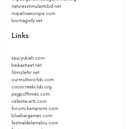
naturesstimulantcbd.net
nopalinaeuropa.com
biomagnify.net
Links
saucyukiah.com
beikastreet.net
filmizlettir.net
ourmultiworlds.com
cooncreekclub.org
pegpufftimes.com
celestia-arts.com
forumchampions.com
bluebargames.com
festivaldelamalou.com