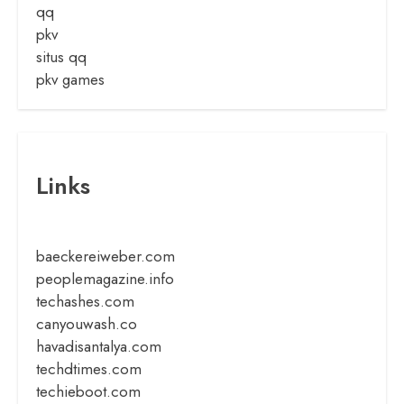
qq
pkv
situs qq
pkv games
Links
baeckereiweber.com
peoplemagazine.info
techashes.com
canyouwash.co
havadisantalya.com
techdtimes.com
techieboot.com