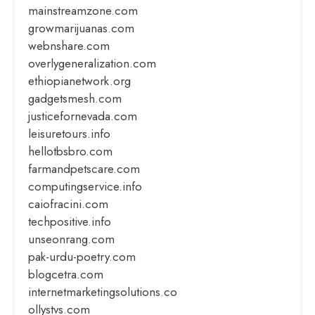
mainstreamzone.com
growmarijuanas.com
webnshare.com
overlygeneralization.com
ethiopianetwork.org
gadgetsmesh.com
justicefornevada.com
leisuretours.info
hellotbsbro.com
farmandpetscare.com
computingservice.info
caiofracini.com
techpositive.info
unseonrang.com
pak-urdu-poetry.com
blogcetra.com
internetmarketingsolutions.co
ollystvs.com