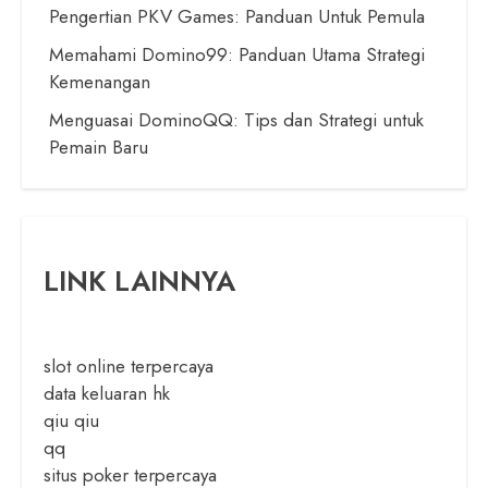
Pengertian PKV Games: Panduan Untuk Pemula
Memahami Domino99: Panduan Utama Strategi
Kemenangan
Menguasai DominoQQ: Tips dan Strategi untuk
Pemain Baru
LINK LAINNYA
slot online terpercaya
data keluaran hk
qiu qiu
qq
situs poker terpercaya