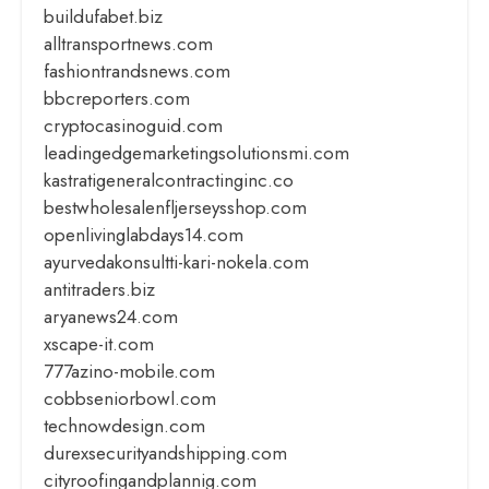
buildufabet.biz
alltransportnews.com
fashiontrandsnews.com
bbcreporters.com
cryptocasinoguid.com
leadingedgemarketingsolutionsmi.com
kastratigeneralcontractinginc.co
bestwholesalenfljerseysshop.com
openlivinglabdays14.com
ayurvedakonsultti-kari-nokela.com
antitraders.biz
aryanews24.com
xscape-it.com
777azino-mobile.com
cobbseniorbowl.com
technowdesign.com
durexsecurityandshipping.com
cityroofingandplannig.com