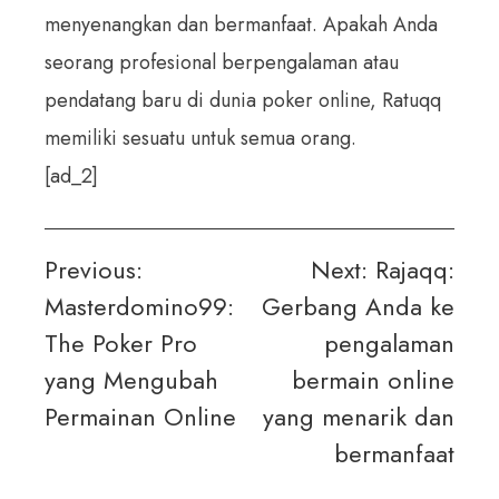
menyenangkan dan bermanfaat. Apakah Anda
seorang profesional berpengalaman atau
pendatang baru di dunia poker online, Ratuqq
memiliki sesuatu untuk semua orang.
[ad_2]
Post
Previous:
Next:
Rajaqq:
Masterdomino99:
Gerbang Anda ke
navigation
The Poker Pro
pengalaman
yang Mengubah
bermain online
Permainan Online
yang menarik dan
bermanfaat