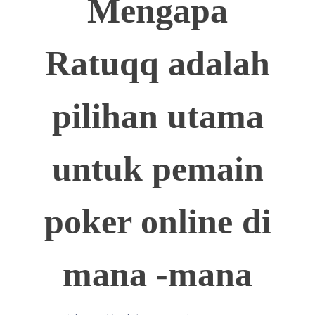
Mengapa
Ratuqq adalah
pilihan utama
untuk pemain
poker online di
mana -mana