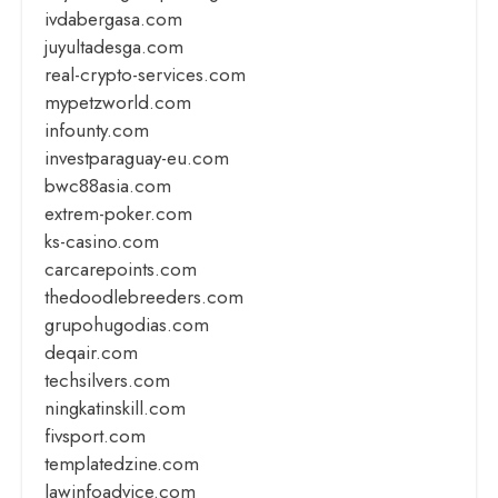
ivdabergasa.com
juyultadesga.com
real-crypto-services.com
mypetzworld.com
infounty.com
investparaguay-eu.com
bwc88asia.com
extrem-poker.com
ks-casino.com
carcarepoints.com
thedoodlebreeders.com
grupohugodias.com
deqair.com
techsilvers.com
ningkatinskill.com
fivsport.com
templatedzine.com
lawinfoadvice.com