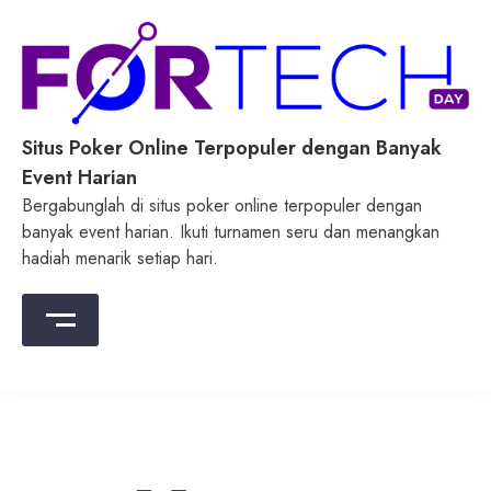
Skip
to
content
Situs Poker Online Terpopuler dengan Banyak
Event Harian
Bergabunglah di situs poker online terpopuler dengan
banyak event harian. Ikuti turnamen seru dan menangkan
hadiah menarik setiap hari.