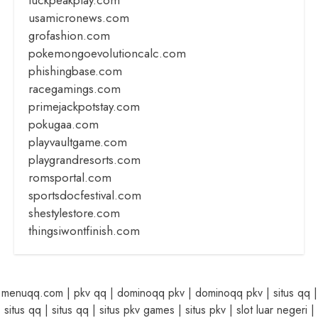
luckpeakplay.com
usamicronews.com
grofashion.com
pokemongoevolutioncalc.com
phishingbase.com
racegamings.com
primejackpotstay.com
pokugaa.com
playvaultgame.com
playgrandresorts.com
romsportal.com
sportsdocfestival.com
shestylestore.com
thingsiwontfinish.com
menuqq.com
|
pkv qq
|
dominoqq pkv
|
dominoqq pkv
|
situs qq
|
situs qq
|
situs qq
|
situs pkv games
|
situs pkv
|
slot luar negeri
|