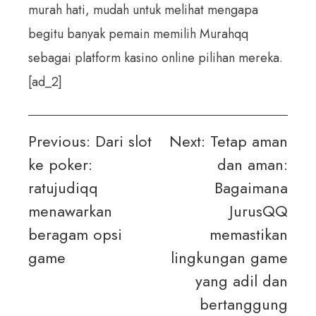
murah hati, mudah untuk melihat mengapa
begitu banyak pemain memilih Murahqq
sebagai platform kasino online pilihan mereka.
[ad_2]
Post
Previous:
Dari slot
Next:
Tetap aman
ke poker:
dan aman:
navigation
ratujudiqq
Bagaimana
menawarkan
JurusQQ
beragam opsi
memastikan
game
lingkungan game
yang adil dan
bertanggung