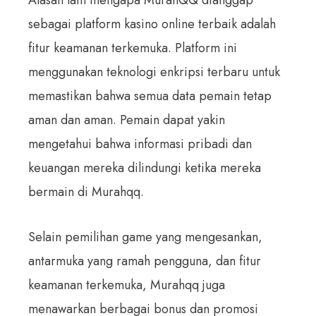
Alasan lain mengapa MurahQQ dianggap
sebagai platform kasino online terbaik adalah
fitur keamanan terkemuka. Platform ini
menggunakan teknologi enkripsi terbaru untuk
memastikan bahwa semua data pemain tetap
aman dan aman. Pemain dapat yakin
mengetahui bahwa informasi pribadi dan
keuangan mereka dilindungi ketika mereka
bermain di Murahqq.
Selain pemilihan game yang mengesankan,
antarmuka yang ramah pengguna, dan fitur
keamanan terkemuka, Murahqq juga
menawarkan berbagai bonus dan promosi