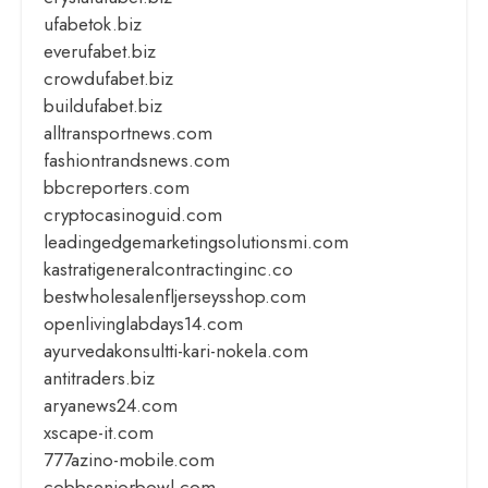
ufabetok.biz
everufabet.biz
crowdufabet.biz
buildufabet.biz
alltransportnews.com
fashiontrandsnews.com
bbcreporters.com
cryptocasinoguid.com
leadingedgemarketingsolutionsmi.com
kastratigeneralcontractinginc.co
bestwholesalenfljerseysshop.com
openlivinglabdays14.com
ayurvedakonsultti-kari-nokela.com
antitraders.biz
aryanews24.com
xscape-it.com
777azino-mobile.com
cobbseniorbowl.com