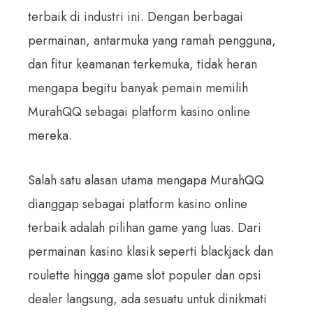
terbaik di industri ini. Dengan berbagai
permainan, antarmuka yang ramah pengguna,
dan fitur keamanan terkemuka, tidak heran
mengapa begitu banyak pemain memilih
MurahQQ sebagai platform kasino online
mereka.
Salah satu alasan utama mengapa MurahQQ
dianggap sebagai platform kasino online
terbaik adalah pilihan game yang luas. Dari
permainan kasino klasik seperti blackjack dan
roulette hingga game slot populer dan opsi
dealer langsung, ada sesuatu untuk dinikmati