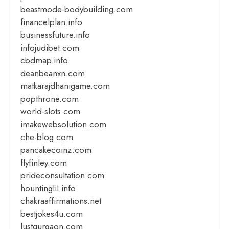
beastmode-bodybuilding.com
financelplan.info
businessfuture.info
infojudibet.com
cbdmap.info
deanbeanxn.com
matkarajdhanigame.com
popthrone.com
world-slots.com
imakewebsolution.com
che-blog.com
pancakecoinz.com
flyfinley.com
prideconsultation.com
hountinglil.info
chakraaffirmations.net
bestjokes4u.com
lustgurgaon.com