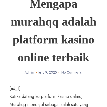
Mengapa
murahqq adalah
platform kasino
online terbaik
Admin
June 9, 2025
No Comments
[ad_1]
Ketika datang ke platform kasino online,
Murahqq menonjol sebagai salah satu yang