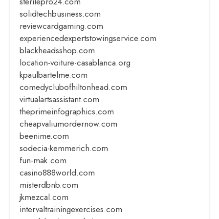
sterilepro24.com
solidtechbusiness.com
reviewcardgaming.com
experiencedexpertstowingservice.com
blackheadsshop.com
location-voiture-casablanca.org
kpaulbartelme.com
comedyclubofhiltonhead.com
virtualartsassistant.com
theprimeinfographics.com
cheapvaliumordernow.com
beenime.com
sodecia-kemmerich.com
fun-mak.com
casino888world.com
misterdbnb.com
jkmezcal.com
intervaltrainingexercises.com