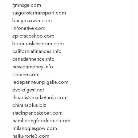
fjmnxga.com
saigonstartransport.com
bangmaxwin.com
infonetive.com
epictacoshop.com
biopuraskinserum.com
californiafinances.info
canadafinance.info
nevadamoney.info
rimene.com
ledepanneur-pigalle.com
dvd-digest.net
theartistsmarketnola.com
chiranaplus.biz
stackspancakebar.com
namheongfoodcourt.com
milanoglasgow.com
hallu-forte3.com