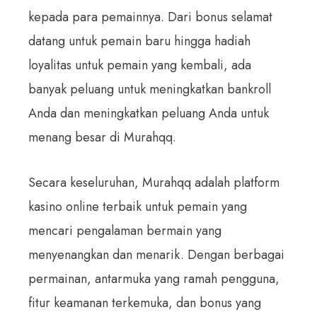
kepada para pemainnya. Dari bonus selamat
datang untuk pemain baru hingga hadiah
loyalitas untuk pemain yang kembali, ada
banyak peluang untuk meningkatkan bankroll
Anda dan meningkatkan peluang Anda untuk
menang besar di Murahqq.
Secara keseluruhan, Murahqq adalah platform
kasino online terbaik untuk pemain yang
mencari pengalaman bermain yang
menyenangkan dan menarik. Dengan berbagai
permainan, antarmuka yang ramah pengguna,
fitur keamanan terkemuka, dan bonus yang