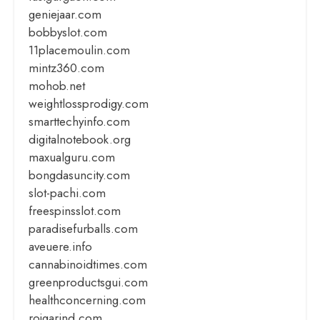
geniejaar.com
bobbyslot.com
11placemoulin.com
mintz360.com
mohob.net
weightlossprodigy.com
smarttechyinfo.com
digitalnotebook.org
maxualguru.com
bongdasuncity.com
slot-pachi.com
freespinsslot.com
paradisefurballs.com
aveuere.info
cannabinoidtimes.com
greenproductsgui.com
healthconcerning.com
rojgarind.com