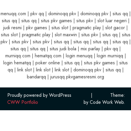
menuqq.com
|
pkv qq
|
dominoqq pkv
|
dominoqq pkv
|
situs qq
|
situs qq
|
situs qq
|
situs pkv games
|
situs pkv
|
slot luar negeri
|
judi resmi
|
pkv games
|
situs slot
|
pragmatic play
|
slot gacor
|
situs slot
|
pragmatic play
|
slot maxwin
|
situs pkv
|
situs qq
|
situs
pkv
|
situs pkv
|
situs pkv
|
situs qq
|
situs qq
|
situs qq
|
situs qq
|
situs qq
|
situs qq
|
situs judi bola
|
mix parlay
|
pkv qq
|
murniqq.com
|
hematqq.com
|
login menuqq
|
login murniqq
|
login hematqq
|
poker online
|
situs qq
|
situs pkv games
|
situs
qq
|
link slot
|
link slot
|
link slot
|
dominoqq pkv
|
situs qq
|
bandarqq
|
jurusqq.pkvgamesresmi.org
Proudly powered by WordPress
|
Theme:
CWW Portfolio
by Code Work Web.