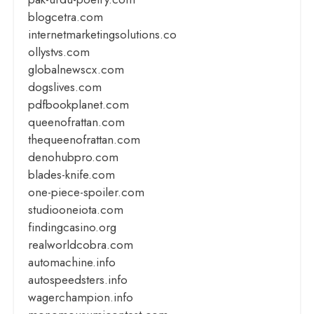
blogcetra.com
internetmarketingsolutions.co
ollystvs.com
globalnewscx.com
dogslives.com
pdfbookplanet.com
queenofrattan.com
thequeenofrattan.com
denohubpro.com
blades-knife.com
one-piece-spoiler.com
studiooneiota.com
findingcasino.org
realworldcobra.com
automachine.info
autospeedsters.info
wagerchampion.info