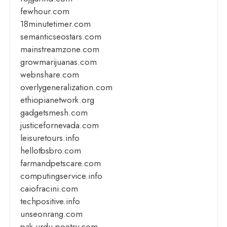
fewhour.com
18minutetimer.com
semanticseostars.com
mainstreamzone.com
growmarijuanas.com
webnshare.com
overlygeneralization.com
ethiopianetwork.org
gadgetsmesh.com
justicefornevada.com
leisuretours.info
hellotbsbro.com
farmandpetscare.com
computingservice.info
caiofracini.com
techpositive.info
unseonrang.com
pak-urdu-poetry.com