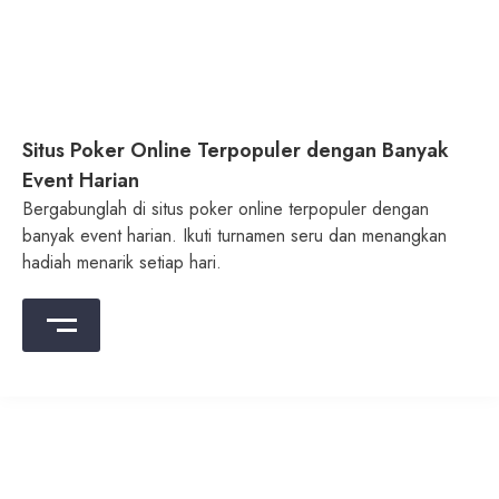
Skip
to
content
Situs Poker Online Terpopuler dengan Banyak
Event Harian
Bergabunglah di situs poker online terpopuler dengan
banyak event harian. Ikuti turnamen seru dan menangkan
hadiah menarik setiap hari.