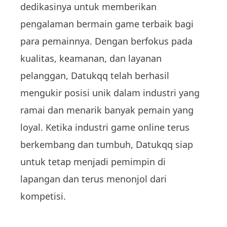
dedikasinya untuk memberikan
pengalaman bermain game terbaik bagi
para pemainnya. Dengan berfokus pada
kualitas, keamanan, dan layanan
pelanggan, Datukqq telah berhasil
mengukir posisi unik dalam industri yang
ramai dan menarik banyak pemain yang
loyal. Ketika industri game online terus
berkembang dan tumbuh, Datukqq siap
untuk tetap menjadi pemimpin di
lapangan dan terus menonjol dari
kompetisi.