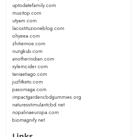
uptodatefamily.com
musitop.com
utyam.com
lacostituzioneblog.com
ohyeea.com
zhitiemoe.com
nungkub.com
anotherindian.com
xylemcider.com
taniaetiago.com
juzfitketo.com
pasomaga.com
impactgardencbdgummies.org
naturesstimulantcbd.net
nopalinaeuropa.com
biomagnify.net
Links