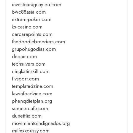
investparaguay-eu.com
bwc88asia.com
extrem-poker.com
ks-casino.com
carcarepoints.com
thedoodlebreeders.com
grupohugodias.com
deqair.com
techsilvers.com
ningkatinskill.com
fivsport.com
templatedzine.com
lawinfoadvice.com
phenqdietplan.org
sumnercafe.com
dunetflix.com
movimientoindignados.org
milfxxxpussy.com