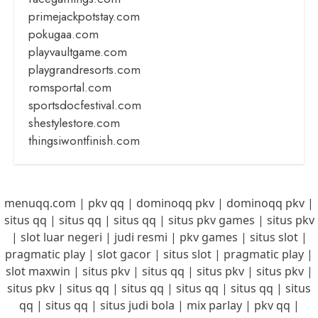
primejackpotstay.com
pokugaa.com
playvaultgame.com
playgrandresorts.com
romsportal.com
sportsdocfestival.com
shestylestore.com
thingsiwontfinish.com
menuqq.com
|
pkv qq
|
dominoqq pkv
|
dominoqq pkv
|
situs qq
|
situs qq
|
situs qq
|
situs pkv games
|
situs pkv
|
slot luar negeri
|
judi resmi
|
pkv games
|
situs slot
|
pragmatic play
|
slot gacor
|
situs slot
|
pragmatic play
|
slot maxwin
|
situs pkv
|
situs qq
|
situs pkv
|
situs pkv
|
situs pkv
|
situs qq
|
situs qq
|
situs qq
|
situs qq
|
situs
qq
|
situs qq
|
situs judi bola
|
mix parlay
|
pkv qq
|