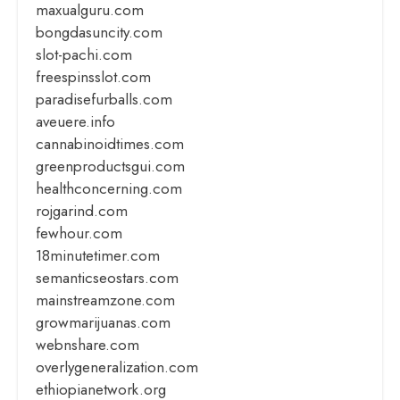
maxualguru.com
bongdasuncity.com
slot-pachi.com
freespinsslot.com
paradisefurballs.com
aveuere.info
cannabinoidtimes.com
greenproductsgui.com
healthconcerning.com
rojgarind.com
fewhour.com
18minutetimer.com
semanticseostars.com
mainstreamzone.com
growmarijuanas.com
webnshare.com
overlygeneralization.com
ethiopianetwork.org