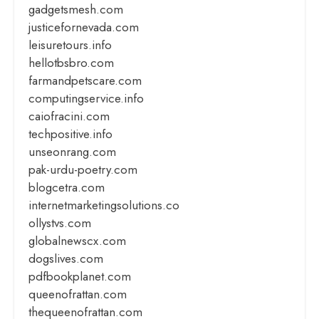
gadgetsmesh.com
justicefornevada.com
leisuretours.info
hellotbsbro.com
farmandpetscare.com
computingservice.info
caiofracini.com
techpositive.info
unseonrang.com
pak-urdu-poetry.com
blogcetra.com
internetmarketingsolutions.co
ollystvs.com
globalnewscx.com
dogslives.com
pdfbookplanet.com
queenofrattan.com
thequeenofrattan.com