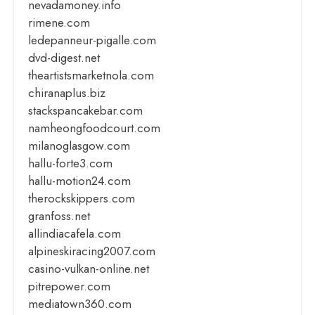
nevadamoney.info
rimene.com
ledepanneur-pigalle.com
dvd-digest.net
theartistsmarketnola.com
chiranaplus.biz
stackspancakebar.com
namheongfoodcourt.com
milanoglasgow.com
hallu-forte3.com
hallu-motion24.com
therockskippers.com
granfoss.net
allindiacafela.com
alpineskiracing2007.com
casino-vulkan-online.net
pitrepower.com
mediatown360.com