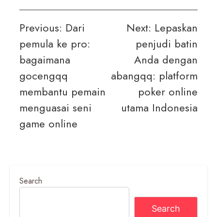
Post
Previous:
Dari
Next:
Lepaskan
pemula ke pro:
penjudi batin
navigation
bagaimana
Anda dengan
gocengqq
abangqq: platform
membantu pemain
poker online
menguasai seni
utama Indonesia
game online
Search
Search