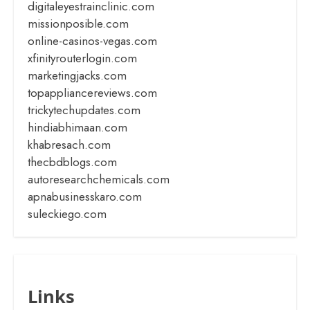
digitaleyestrainclinic.com
missionposible.com
online-casinos-vegas.com
xfinityrouterlogin.com
marketingjacks.com
topappliancereviews.com
trickytechupdates.com
hindiabhimaan.com
khabresach.com
thecbdblogs.com
autoresearchchemicals.com
apnabusinesskaro.com
suleckiego.com
Links