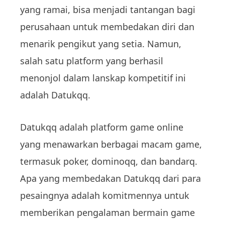
yang ramai, bisa menjadi tantangan bagi
perusahaan untuk membedakan diri dan
menarik pengikut yang setia. Namun,
salah satu platform yang berhasil
menonjol dalam lanskap kompetitif ini
adalah Datukqq.
Datukqq adalah platform game online
yang menawarkan berbagai macam game,
termasuk poker, dominoqq, dan bandarq.
Apa yang membedakan Datukqq dari para
pesaingnya adalah komitmennya untuk
memberikan pengalaman bermain game