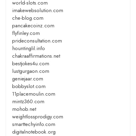
world-slots.com
imakewebsolution.com
che-blog.com
pancakecoinz.com
flyfinley.com
prideconsultation.com
hountinglil.info
chakraaffirmations.net
bestjokes4u.com
lustgurgaon.com
geniejaar.com
bobbyslot.com
11placemoulin.com
mintz360.com
mohob.net
weightlossprodigy.com
smarttechyinfo.com
digitalnotebook.org