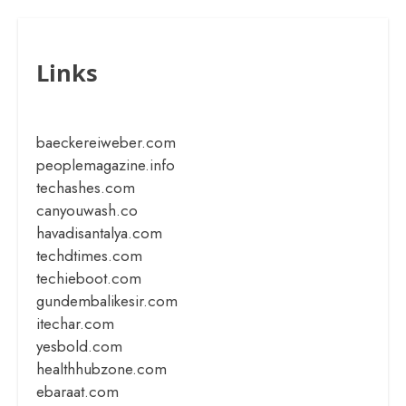
Links
baeckereiweber.com
peoplemagazine.info
techashes.com
canyouwash.co
havadisantalya.com
techdtimes.com
techieboot.com
gundembalikesir.com
itechar.com
yesbold.com
healthhubzone.com
ebaraat.com