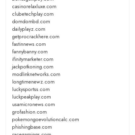
casinorelaxluxe.com
clubetechplay.com
domdombd.com
dailyplayz.com
getprocrackhere.com
fastinnews.com
fannybanny.com
ifinitymarketer.com
jackpotkoning.com
modlinknetworks.com
longtimenewz.com
luckysportss.com
luckpeakplay.com
usamicronews.com
grofashion.com
pokemongoevolutioncalc.com
phishingbase.com
racegamings.com