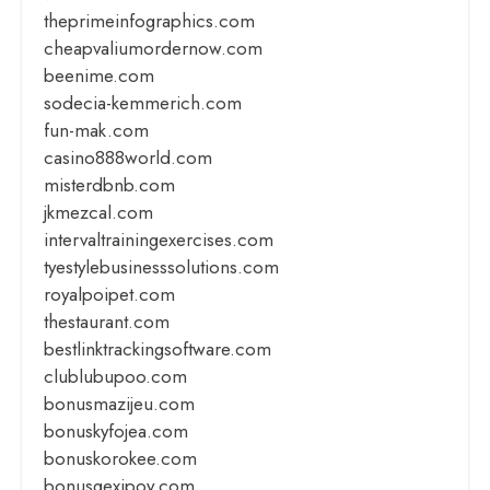
theprimeinfographics.com
cheapvaliumordernow.com
beenime.com
sodecia-kemmerich.com
fun-mak.com
casino888world.com
misterdbnb.com
jkmezcal.com
intervaltrainingexercises.com
tyestylebusinesssolutions.com
royalpoipet.com
thestaurant.com
bestlinktrackingsoftware.com
clublubupoo.com
bonusmazijeu.com
bonuskyfojea.com
bonuskorokee.com
bonusgexipoy.com