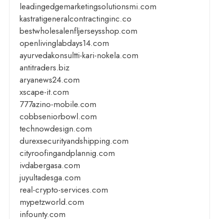
leadingedgemarketingsolutionsmi.com
kastratigeneralcontractinginc.co
bestwholesalenfljerseysshop.com
openlivinglabdays14.com
ayurvedakonsultti-kari-nokela.com
antitraders.biz
aryanews24.com
xscape-it.com
777azino-mobile.com
cobbseniorbowl.com
technowdesign.com
durexsecurityandshipping.com
cityroofingandplannig.com
ivdabergasa.com
juyultadesga.com
real-crypto-services.com
mypetzworld.com
infounty.com