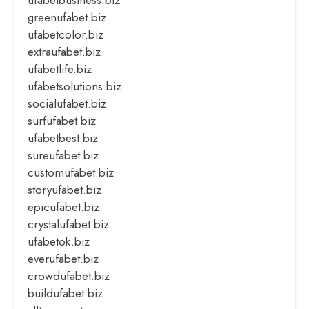
greenufabet.biz
ufabetcolor.biz
extraufabet.biz
ufabetlife.biz
ufabetsolutions.biz
socialufabet.biz
surfufabet.biz
ufabetbest.biz
sureufabet.biz
customufabet.biz
storyufabet.biz
epicufabet.biz
crystalufabet.biz
ufabetok.biz
everufabet.biz
crowdufabet.biz
buildufabet.biz