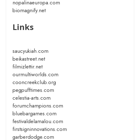
nopalinaeuropa.com
biomagnify.net
Links
saucyukiah.com
beikastreet.net
filmizlettir.net
ourmultiworlds.com
cooncreekclub.org
pegpufftimes.com
celestia-arts.com
forumchampions.com
bluebargames.com
festivaldelamalou.com
firstsigninnovations.com
garberdodge.com