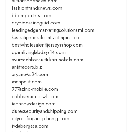
alltransportnews.com
fashiontrandsnews.com
bbcreporters.com
cryptocasinoguid.com
leadingedgemarketingsolutionsmi.com
kastratigeneralcontractinginc.co
bestwholesalenfljerseysshop.com
openlivinglabdays14.com
ayurvedakonsultti-kari-nokela.com
antitraders.biz
aryanews24.com
xscape-it.com
777azino-mobile.com
cobbseniorbowl.com
technowdesign.com
durexsecurityandshipping.com
cityroofingandplannig.com
ivdabergasa.com