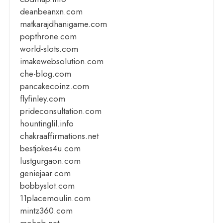
deanbeanxn.com
matkarajdhanigame.com
popthrone.com
world-slots.com
imakewebsolution.com
che-blog.com
pancakecoinz.com
flyfinley.com
prideconsultation.com
hountinglil.info
chakraaffirmations.net
bestjokes4u.com
lustgurgaon.com
geniejaar.com
bobbyslot.com
11placemoulin.com
mintz360.com