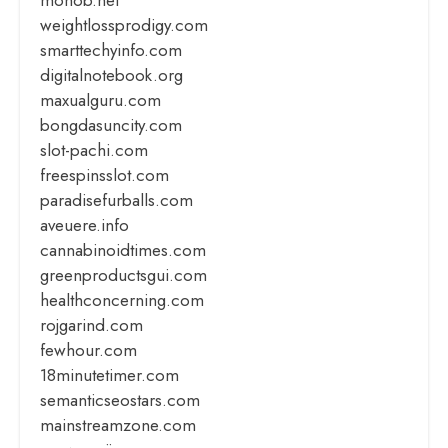
mohob.net
weightlossprodigy.com
smarttechyinfo.com
digitalnotebook.org
maxualguru.com
bongdasuncity.com
slot-pachi.com
freespinsslot.com
paradisefurballs.com
aveuere.info
cannabinoidtimes.com
greenproductsgui.com
healthconcerning.com
rojgarind.com
fewhour.com
18minutetimer.com
semanticseostars.com
mainstreamzone.com