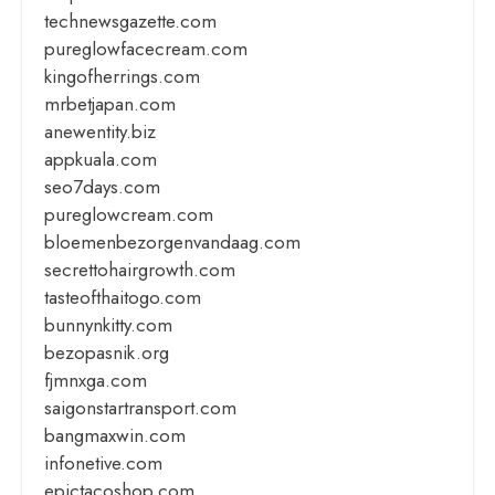
technewsgazette.com
pureglowfacecream.com
kingofherrings.com
mrbetjapan.com
anewentity.biz
appkuala.com
seo7days.com
pureglowcream.com
bloemenbezorgenvandaag.com
secrettohairgrowth.com
tasteofthaitogo.com
bunnynkitty.com
bezopasnik.org
fjmnxga.com
saigonstartransport.com
bangmaxwin.com
infonetive.com
epictacoshop.com