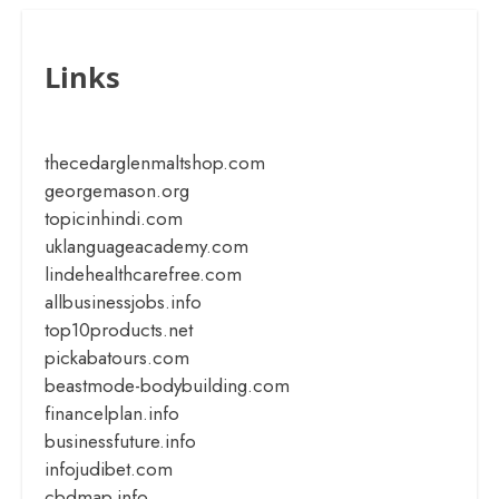
Links
thecedarglenmaltshop.com
georgemason.org
topicinhindi.com
uklanguageacademy.com
lindehealthcarefree.com
allbusinessjobs.info
top10products.net
pickabatours.com
beastmode-bodybuilding.com
financelplan.info
businessfuture.info
infojudibet.com
cbdmap.info