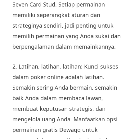
Seven Card Stud. Setiap permainan
memiliki seperangkat aturan dan
strateginya sendiri, jadi penting untuk
memilih permainan yang Anda sukai dan
berpengalaman dalam memainkannya.
2. Latihan, latihan, latihan: Kunci sukses
dalam poker online adalah latihan.
Semakin sering Anda bermain, semakin
baik Anda dalam membaca lawan,
membuat keputusan strategis, dan
mengelola uang Anda. Manfaatkan opsi
permainan gratis Dewaqq untuk