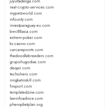
juyultadesga.com
real-crypto-services.com
mypetzworld.com
infounty.com
investparaguay-eu.com
bwc88asia.com
extrem-poker.com
ks-casino.com
carcarepoints.com
thedoodlebreeders.com
grupohugodias.com
deqair.com
techsilvers.com
ningkatinskill.com
fivsport.com
templatedzine.com
lawinfoadvice.com
phenqdietplan.org