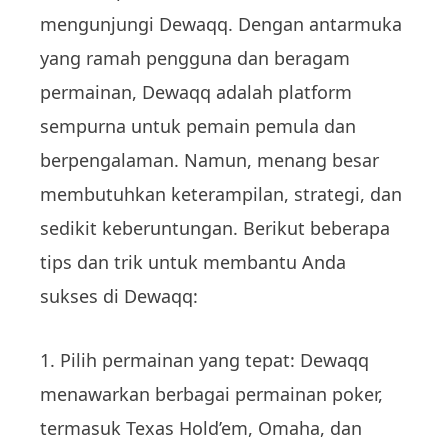
mengunjungi Dewaqq. Dengan antarmuka
yang ramah pengguna dan beragam
permainan, Dewaqq adalah platform
sempurna untuk pemain pemula dan
berpengalaman. Namun, menang besar
membutuhkan keterampilan, strategi, dan
sedikit keberuntungan. Berikut beberapa
tips dan trik untuk membantu Anda
sukses di Dewaqq:
1. Pilih permainan yang tepat: Dewaqq
menawarkan berbagai permainan poker,
termasuk Texas Hold’em, Omaha, dan