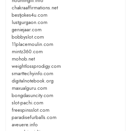
hountinglil.info
chakraaffirmations.net
bestjokes4u.com
lustgurgaon.com
geniejaar.com
bobbyslot.com
11placemoulin.com
mintz360.com
mohob.net
weightlossprodigy.com
smarttechyinfo.com
digitalnotebook.org
maxualguru.com
bongdasuncity.com
slot-pachi.com
freespinsslot.com
paradisefurballs.com
aveuere.info