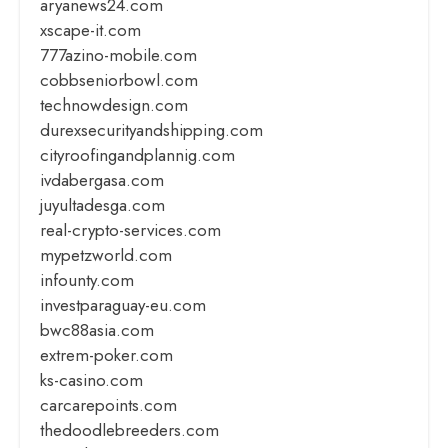
aryanews24.com
xscape-it.com
777azino-mobile.com
cobbseniorbowl.com
technowdesign.com
durexsecurityandshipping.com
cityroofingandplannig.com
ivdabergasa.com
juyultadesga.com
real-crypto-services.com
mypetzworld.com
infounty.com
investparaguay-eu.com
bwc88asia.com
extrem-poker.com
ks-casino.com
carcarepoints.com
thedoodlebreeders.com