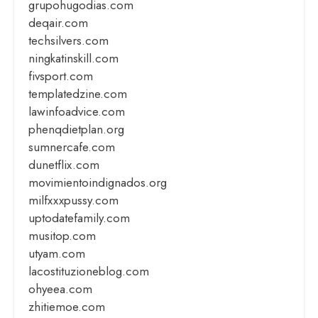
grupohugodias.com
deqair.com
techsilvers.com
ningkatinskill.com
fivsport.com
templatedzine.com
lawinfoadvice.com
phenqdietplan.org
sumnercafe.com
dunetflix.com
movimientoindignados.org
milfxxxpussy.com
uptodatefamily.com
musitop.com
utyam.com
lacostituzioneblog.com
ohyeea.com
zhitiemoe.com