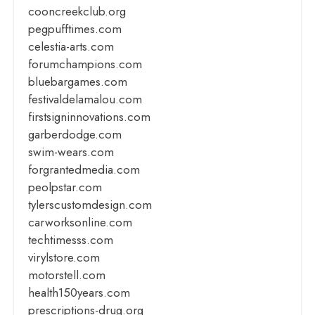
cooncreekclub.org
pegpufftimes.com
celestia-arts.com
forumchampions.com
bluebargames.com
festivaldelamalou.com
firstsigninnovations.com
garberdodge.com
swim-wears.com
forgrantedmedia.com
peolpstar.com
tylerscustomdesign.com
carworksonline.com
techtimesss.com
virylstore.com
motorstell.com
health150years.com
prescriptions-drug.org