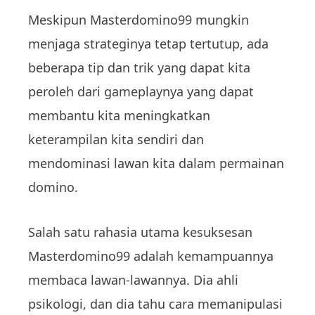
Meskipun Masterdomino99 mungkin
menjaga strateginya tetap tertutup, ada
beberapa tip dan trik yang dapat kita
peroleh dari gameplaynya yang dapat
membantu kita meningkatkan
keterampilan kita sendiri dan
mendominasi lawan kita dalam permainan
domino.
Salah satu rahasia utama kesuksesan
Masterdomino99 adalah kemampuannya
membaca lawan-lawannya. Dia ahli
psikologi, dan dia tahu cara memanipulasi