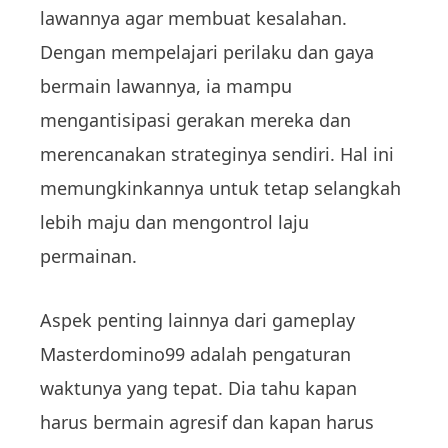
lawannya agar membuat kesalahan.
Dengan mempelajari perilaku dan gaya
bermain lawannya, ia mampu
mengantisipasi gerakan mereka dan
merencanakan strateginya sendiri. Hal ini
memungkinkannya untuk tetap selangkah
lebih maju dan mengontrol laju
permainan.
Aspek penting lainnya dari gameplay
Masterdomino99 adalah pengaturan
waktunya yang tepat. Dia tahu kapan
harus bermain agresif dan kapan harus