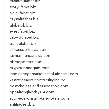
customufabet.biz
storyufabet.biz
epicufabet.biz
crystalufabet.biz
ufabetok.biz
everufabet.biz
crowdufabet.biz
buildufabet.biz
alltransportnews.com
fashiontrandsnews.com
bbcreporters.com
cryptocasinoguid.com
leadingedgemarketingsolutionsmi.com
kastratigeneralcontractinginc.co
bestwholesalenfljerseysshop.com
openlivinglabdays14.com
ayurvedakonsultti-kari-nokela.com
antitraders.biz