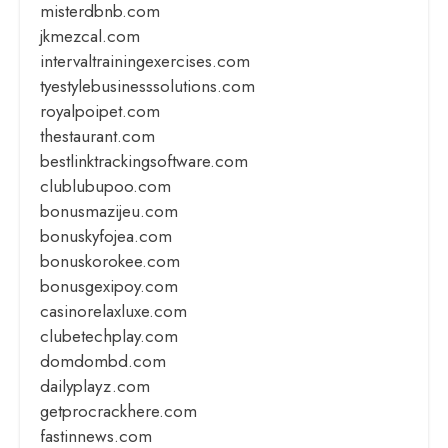
misterdbnb.com
jkmezcal.com
intervaltrainingexercises.com
tyestylebusinesssolutions.com
royalpoipet.com
thestaurant.com
bestlinktrackingsoftware.com
clublubupoo.com
bonusmazijeu.com
bonuskyfojea.com
bonuskorokee.com
bonusgexipoy.com
casinorelaxluxe.com
clubetechplay.com
domdombd.com
dailyplayz.com
getprocrackhere.com
fastinnews.com