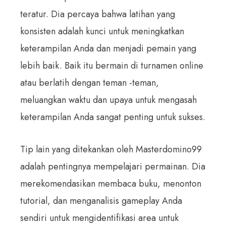
teratur. Dia percaya bahwa latihan yang
konsisten adalah kunci untuk meningkatkan
keterampilan Anda dan menjadi pemain yang
lebih baik. Baik itu bermain di turnamen online
atau berlatih dengan teman -teman,
meluangkan waktu dan upaya untuk mengasah
keterampilan Anda sangat penting untuk sukses.
Tip lain yang ditekankan oleh Masterdomino99
adalah pentingnya mempelajari permainan. Dia
merekomendasikan membaca buku, menonton
tutorial, dan menganalisis gameplay Anda
sendiri untuk mengidentifikasi area untuk