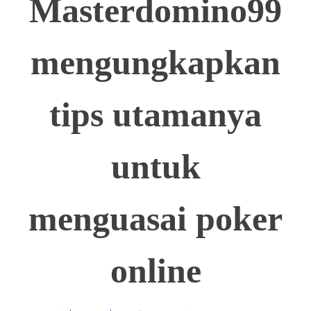
Masterdomino99
mengungkapkan
tips utamanya
untuk
menguasai poker
online