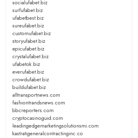
socialufabet.biz
surfufabet.biz
ufabetbest.biz
sureufabet.biz
customufabet.biz
storyufabet.biz
epicufabet.biz
crystalufabet.biz
ufabetok.biz
everufabet.biz
crowdufabet.biz
buildufabet.biz
alltransportnews.com
fashiontrandsnews.com
bbcreporters.com
cryptocasinoguid.com
leadingedgemarketingsolutionsmi.com
kastratigeneralcontractinginc.co