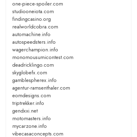
one-piece-spoiler.com
studiooneiota.com
findingcasino.org
realworldcobra.com
automachine.info
autospeedsters.info
wagerchampion.info
monomousumicontest.com
deadricklingo.com
skyglobefx.com
gamblespherex.info
agentur-ramsenthaler.com
eomdesigns.com
triptrekker.info
gendxxi.net
motomasters.info
mycarzone.info
vibecasaconcepts.com