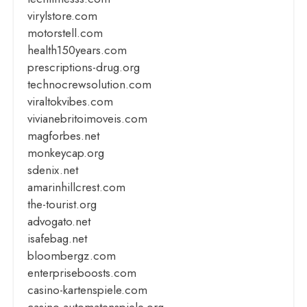
virylstore.com
motorstell.com
health150years.com
prescriptions-drug.org
technocrewsolution.com
viraltokvibes.com
vivianebritoimoveis.com
magforbes.net
monkeycap.org
sdenix.net
amarinhillcrest.com
the-tourist.org
advogato.net
isafebag.net
bloombergz.com
enterpriseboosts.com
casino-kartenspiele.com