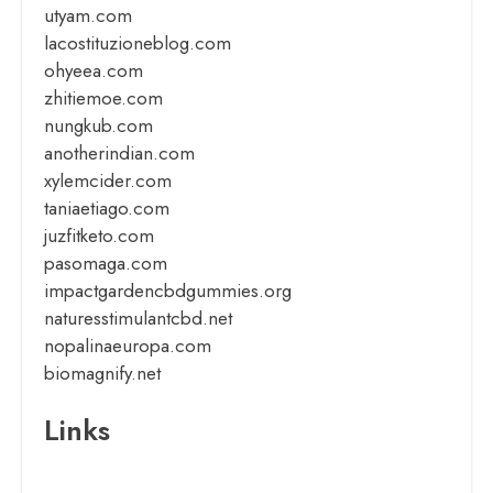
utyam.com
lacostituzioneblog.com
ohyeea.com
zhitiemoe.com
nungkub.com
anotherindian.com
xylemcider.com
taniaetiago.com
juzfitketo.com
pasomaga.com
impactgardencbdgummies.org
naturesstimulantcbd.net
nopalinaeuropa.com
biomagnify.net
Links