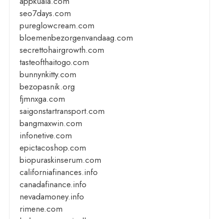
appkuala.com
seo7days.com
pureglowcream.com
bloemenbezorgenvandaag.com
secrettohairgrowth.com
tasteofthaitogo.com
bunnynkitty.com
bezopasnik.org
fjmnxga.com
saigonstartransport.com
bangmaxwin.com
infonetive.com
epictacoshop.com
biopuraskinserum.com
californiafinances.info
canadafinance.info
nevadamoney.info
rimene.com