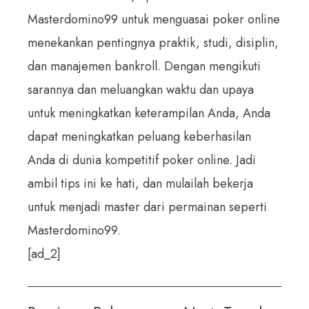
Masterdomino99 untuk menguasai poker online
menekankan pentingnya praktik, studi, disiplin,
dan manajemen bankroll. Dengan mengikuti
sarannya dan meluangkan waktu dan upaya
untuk meningkatkan keterampilan Anda, Anda
dapat meningkatkan peluang keberhasilan
Anda di dunia kompetitif poker online. Jadi
ambil tips ini ke hati, dan mulailah bekerja
untuk menjadi master dari permainan seperti
Masterdomino99.
[ad_2]