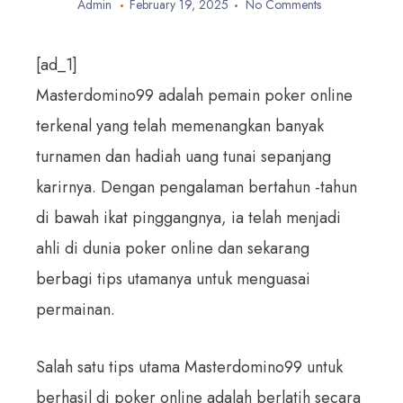
Admin
February 19, 2025
No Comments
[ad_1]
Masterdomino99 adalah pemain poker online
terkenal yang telah memenangkan banyak
turnamen dan hadiah uang tunai sepanjang
karirnya. Dengan pengalaman bertahun -tahun
di bawah ikat pinggangnya, ia telah menjadi
ahli di dunia poker online dan sekarang
berbagi tips utamanya untuk menguasai
permainan.
Salah satu tips utama Masterdomino99 untuk
berhasil di poker online adalah berlatih secara