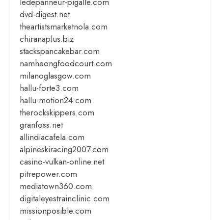
ledepanneur-pigalle.com
dvd-digest.net
theartistsmarketnola.com
chiranaplus.biz
stackspancakebar.com
namheongfoodcourt.com
milanoglasgow.com
hallu-forte3.com
hallu-motion24.com
therockskippers.com
granfoss.net
allindiacafela.com
alpineskiracing2007.com
casino-vulkan-online.net
pitrepower.com
mediatown360.com
digitaleyestrainclinic.com
missionposible.com