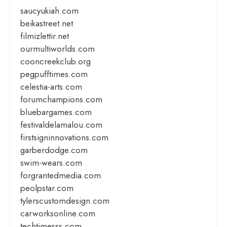
saucyukiah.com
beikastreet.net
filmizlettir.net
ourmultiworlds.com
cooncreekclub.org
pegpufftimes.com
celestia-arts.com
forumchampions.com
bluebargames.com
festivaldelamalou.com
firstsigninnovations.com
garberdodge.com
swim-wears.com
forgrantedmedia.com
peolpstar.com
tylerscustomdesign.com
carworksonline.com
techtimesss.com