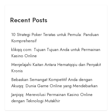
Recent Posts
10 Strategi Poker Teratas untuk Pemula: Panduan
Komprehensif
klikqq.com: Tujuan Tujuan Anda untuk Permainan
Kasino Online
Menjelajahi Kaitan Antara Hematqqiu dan Penyakit
Kronis
Bebaskan Semangat Kompetitif Anda dengan
Akuqq: Dunia Game Online yang Mendebarkan
Janjiqq: Merevolusi Permainan Kasino Online
dengan Teknologi Mutakhir