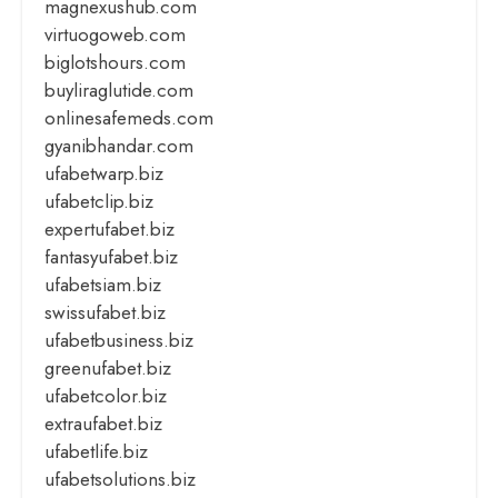
magnexushub.com
virtuogoweb.com
biglotshours.com
buyliraglutide.com
onlinesafemeds.com
gyanibhandar.com
ufabetwarp.biz
ufabetclip.biz
expertufabet.biz
fantasyufabet.biz
ufabetsiam.biz
swissufabet.biz
ufabetbusiness.biz
greenufabet.biz
ufabetcolor.biz
extraufabet.biz
ufabetlife.biz
ufabetsolutions.biz