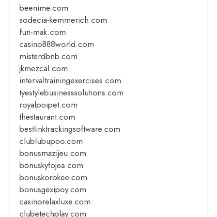
beenime.com
sodecia-kemmerich.com
fun-mak.com
casino888world.com
misterdbnb.com
jkmezcal.com
intervaltrainingexercises.com
tyestylebusinesssolutions.com
royalpoipet.com
thestaurant.com
bestlinktrackingsoftware.com
clublubupoo.com
bonusmazijeu.com
bonuskyfojea.com
bonuskorokee.com
bonusgexipoy.com
casinorelaxluxe.com
clubetechplay.com