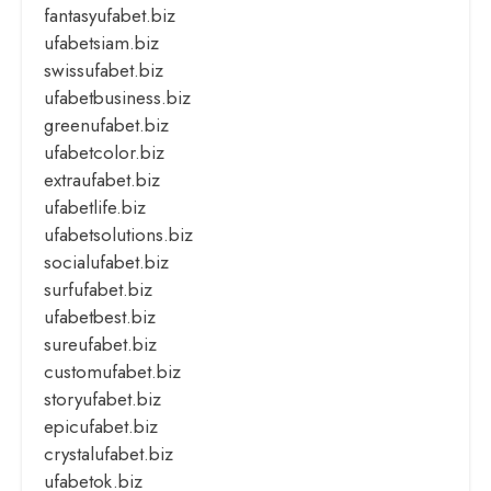
fantasyufabet.biz
ufabetsiam.biz
swissufabet.biz
ufabetbusiness.biz
greenufabet.biz
ufabetcolor.biz
extraufabet.biz
ufabetlife.biz
ufabetsolutions.biz
socialufabet.biz
surfufabet.biz
ufabetbest.biz
sureufabet.biz
customufabet.biz
storyufabet.biz
epicufabet.biz
crystalufabet.biz
ufabetok.biz