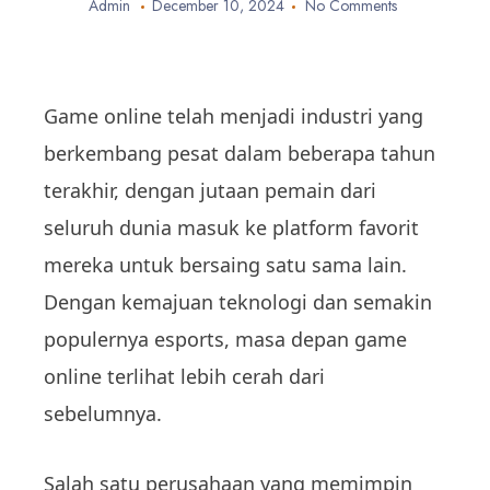
Admin
December 10, 2024
No Comments
Game online telah menjadi industri yang
berkembang pesat dalam beberapa tahun
terakhir, dengan jutaan pemain dari
seluruh dunia masuk ke platform favorit
mereka untuk bersaing satu sama lain.
Dengan kemajuan teknologi dan semakin
populernya esports, masa depan game
online terlihat lebih cerah dari
sebelumnya.
Salah satu perusahaan yang memimpin