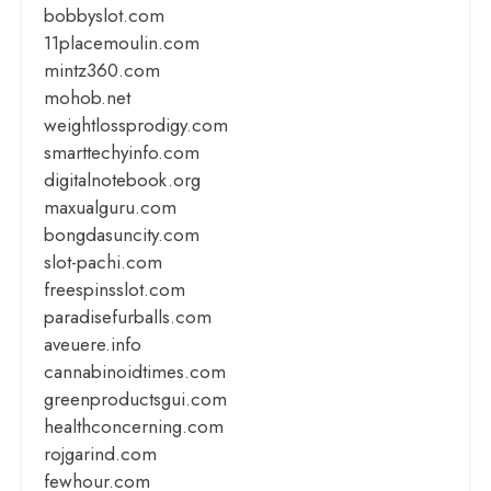
bobbyslot.com
11placemoulin.com
mintz360.com
mohob.net
weightlossprodigy.com
smarttechyinfo.com
digitalnotebook.org
maxualguru.com
bongdasuncity.com
slot-pachi.com
freespinsslot.com
paradisefurballs.com
aveuere.info
cannabinoidtimes.com
greenproductsgui.com
healthconcerning.com
rojgarind.com
fewhour.com