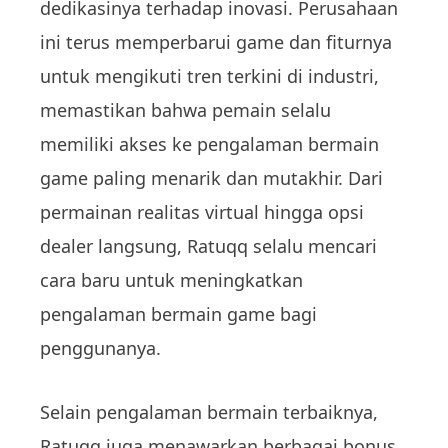
dedikasinya terhadap inovasi. Perusahaan
ini terus memperbarui game dan fiturnya
untuk mengikuti tren terkini di industri,
memastikan bahwa pemain selalu
memiliki akses ke pengalaman bermain
game paling menarik dan mutakhir. Dari
permainan realitas virtual hingga opsi
dealer langsung, Ratuqq selalu mencari
cara baru untuk meningkatkan
pengalaman bermain game bagi
penggunanya.
Selain pengalaman bermain terbaiknya,
Ratuqq juga menawarkan berbagai bonus