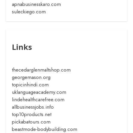
apnabusinesskaro.com
suleckiego.com
Links
thecedarglenmaltshop.com
georgemason.org
topicinhindi.com
uklanguageacademy.com
lindehealthcarefree.com
allbusinessjobs.info
top10products.net
pickabatours.com
beastmode-bodybuilding.com