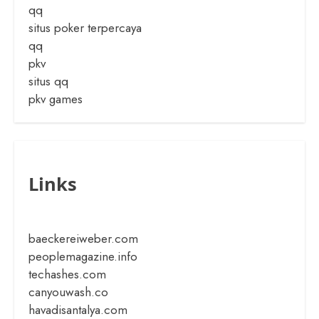
qq
situs poker terpercaya
qq
pkv
situs qq
pkv games
Links
baeckereiweber.com
peoplemagazine.info
techashes.com
canyouwash.co
havadisantalya.com