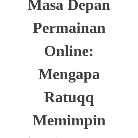
Masa Depan
Permainan
Online:
Mengapa
Ratuqq
Memimpin