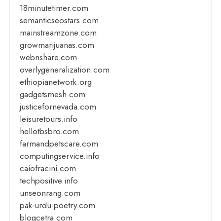
18minutetimer.com
semanticseostars.com
mainstreamzone.com
growmarijuanas.com
webnshare.com
overlygeneralization.com
ethiopianetwork.org
gadgetsmesh.com
justicefornevada.com
leisuretours.info
hellotbsbro.com
farmandpetscare.com
computingservice.info
caiofracini.com
techpositive.info
unseonrang.com
pak-urdu-poetry.com
blogcetra.com