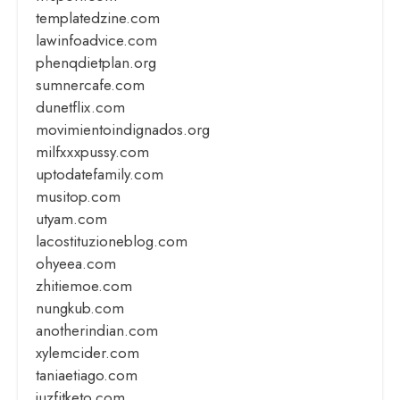
templatedzine.com
lawinfoadvice.com
phenqdietplan.org
sumnercafe.com
dunetflix.com
movimientoindignados.org
milfxxxpussy.com
uptodatefamily.com
musitop.com
utyam.com
lacostituzioneblog.com
ohyeea.com
zhitiemoe.com
nungkub.com
anotherindian.com
xylemcider.com
taniaetiago.com
juzfitketo.com