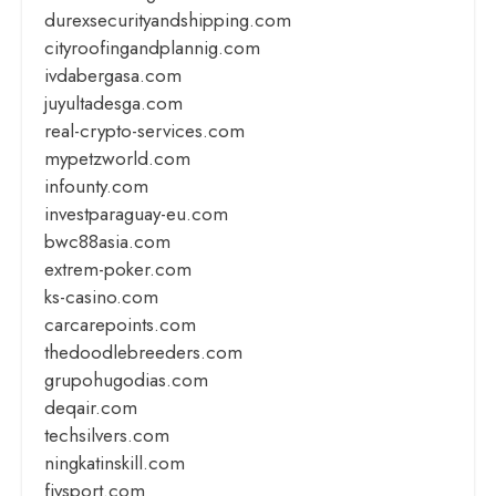
durexsecurityandshipping.com
cityroofingandplannig.com
ivdabergasa.com
juyultadesga.com
real-crypto-services.com
mypetzworld.com
infounty.com
investparaguay-eu.com
bwc88asia.com
extrem-poker.com
ks-casino.com
carcarepoints.com
thedoodlebreeders.com
grupohugodias.com
deqair.com
techsilvers.com
ningkatinskill.com
fivsport.com