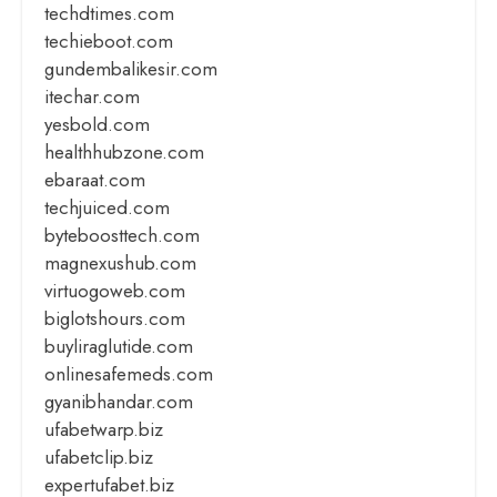
techdtimes.com
techieboot.com
gundembalikesir.com
itechar.com
yesbold.com
healthhubzone.com
ebaraat.com
techjuiced.com
byteboosttech.com
magnexushub.com
virtuogoweb.com
biglotshours.com
buyliraglutide.com
onlinesafemeds.com
gyanibhandar.com
ufabetwarp.biz
ufabetclip.biz
expertufabet.biz