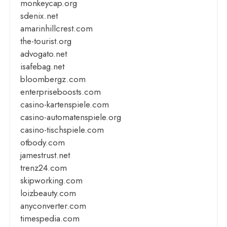
monkeycap.org
sdenix.net
amarinhillcrest.com
the-tourist.org
advogato.net
isafebag.net
bloombergz.com
enterpriseboosts.com
casino-kartenspiele.com
casino-automatenspiele.org
casino-tischspiele.com
otbody.com
jamestrust.net
trenz24.com
skipworking.com
loizbeauty.com
anyconverter.com
timespedia.com