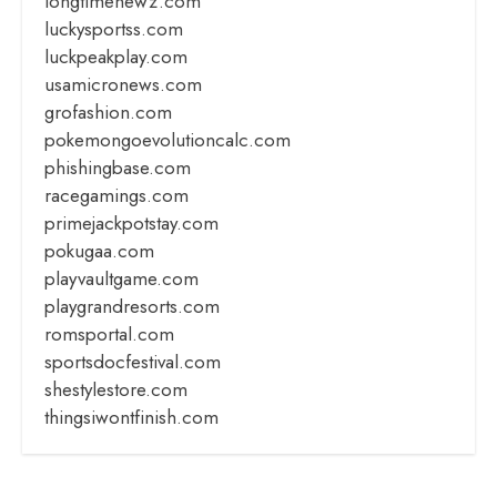
longtimenewz.com
luckysportss.com
luckpeakplay.com
usamicronews.com
grofashion.com
pokemongoevolutioncalc.com
phishingbase.com
racegamings.com
primejackpotstay.com
pokugaa.com
playvaultgame.com
playgrandresorts.com
romsportal.com
sportsdocfestival.com
shestylestore.com
thingsiwontfinish.com