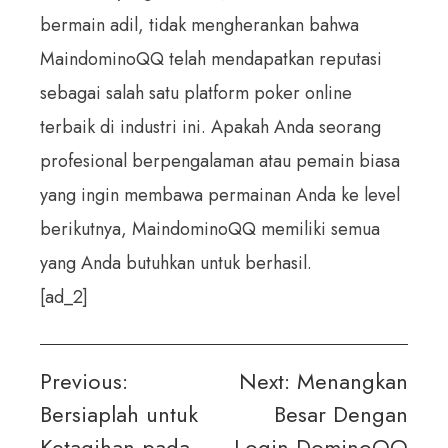
bermain adil, tidak mengherankan bahwa
MaindominoQQ telah mendapatkan reputasi
sebagai salah satu platform poker online
terbaik di industri ini. Apakah Anda seorang
profesional berpengalaman atau pemain biasa
yang ingin membawa permainan Anda ke level
berikutnya, MaindominoQQ memiliki semua
yang Anda butuhkan untuk berhasil.
[ad_2]
Post
Previous:
Next:
Menangkan
Bersiaplah untuk
Besar Dengan
navigation
Ketagihan pada
Login DominoQQ