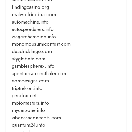
findingcasino.org
realworldcobra.com
automachine.info
autospeedsters.info
wagerchampion.info
monomousumicontest.com
deadricklingo.com
skyglobefx.com
gamblespherex.info
agentur-ramsenthaler.com
eomdesigns.com
triptrekker.info
gendxxi.net
motomasters.info
mycarzone.info
vibecasaconcepts.com
quantum24.info