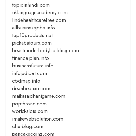
topicinhindi.com
uklanguageacademy.com
lindehealthcarefree.com
allbusinessjobs.info
top10products.net
pickabatours.com
beastmode-bodybuilding.com
financelplan.info
businessfuture.info
infojudibet.com
cbdmap.info
deanbeanxn.com
matkarajdhanigame.com
popthrone.com
world-slots.com
imakewebsolution.com
che-blog.com
pancakecoinz.com