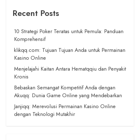
Recent Posts
10 Strategi Poker Teratas untuk Pemula: Panduan
Komprehensif
klikqq.com: Tujuan Tujuan Anda untuk Permainan
Kasino Online
Menjelajahi Kaitan Antara Hematqqiu dan Penyakit
Kronis
Bebaskan Semangat Kompetitif Anda dengan
Akuqq: Dunia Game Online yang Mendebarkan
Janjiqq: Merevolusi Permainan Kasino Online
dengan Teknologi Mutakhir