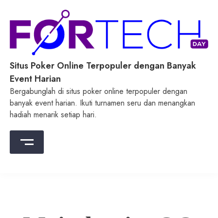
Skip
to
content
Situs Poker Online Terpopuler dengan Banyak
Event Harian
Bergabunglah di situs poker online terpopuler dengan
banyak event harian. Ikuti turnamen seru dan menangkan
hadiah menarik setiap hari.