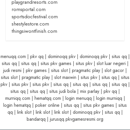
playgrandresorts.com
romsportal.com
sportsdocfestival.com
shestylestore.com
thingsiwontfinish.com
menuqq.com
|
pkv qq
|
dominoqq pkv
|
dominoqq pkv
|
situs qq
|
situs qq
|
situs qq
|
situs pkv games
|
situs pkv
|
slot luar negeri
|
judi resmi
|
pkv games
|
situs slot
|
pragmatic play
|
slot gacor
|
situs slot
|
pragmatic play
|
slot maxwin
|
situs pkv
|
situs qq
|
situs
pkv
|
situs pkv
|
situs pkv
|
situs qq
|
situs qq
|
situs qq
|
situs qq
|
situs qq
|
situs qq
|
situs judi bola
|
mix parlay
|
pkv qq
|
murniqq.com
|
hematqq.com
|
login menuqq
|
login murniqq
|
login hematqq
|
poker online
|
situs qq
|
situs pkv games
|
situs
qq
|
link slot
|
link slot
|
link slot
|
dominoqq pkv
|
situs qq
|
bandarqq
|
jurusqq.pkvgamesresmi.org