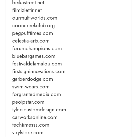
beikastreet.net
filmizlettir.net
ourmultiworlds.com
cooncreekclub.org
pegpufftimes.com
celestia-arts.com
forumchampions.com
bluebargames.com
festivaldelamalou.com
firstsigninnovations.com
garberdodge.com
swim-wears.com
forgrantedmedia.com
peolpstar.com
tylerscustomdesign.com
carworksonline.com
techtimesss.com
virylstore.com