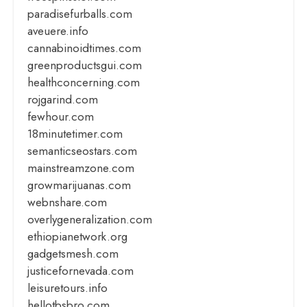
paradisefurballs.com
aveuere.info
cannabinoidtimes.com
greenproductsgui.com
healthconcerning.com
rojgarind.com
fewhour.com
18minutetimer.com
semanticseostars.com
mainstreamzone.com
growmarijuanas.com
webnshare.com
overlygeneralization.com
ethiopianetwork.org
gadgetsmesh.com
justicefornevada.com
leisuretours.info
hellotbsbro.com