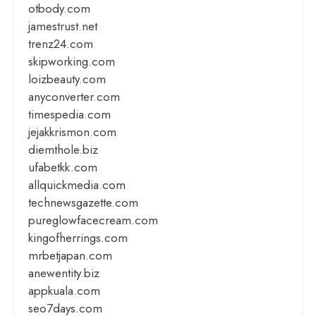
otbody.com
jamestrust.net
trenz24.com
skipworking.com
loizbeauty.com
anyconverter.com
timespedia.com
jejakkrismon.com
diemthole.biz
ufabetkk.com
allquickmedia.com
technewsgazette.com
pureglowfacecream.com
kingofherrings.com
mrbetjapan.com
anewentity.biz
appkuala.com
seo7days.com