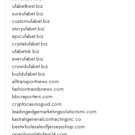
ufabetbest.biz
sureufabet.biz
customufabet.biz
storyufabet.biz
epicufabet.biz
crystalufabet.biz
ufabetok.biz
everufabet.biz
crowdufabet.biz
buildufabet.biz
alltransportnews.com
fashiontrandsnews.com
bbcreporters.com
cryptocasinoguid.com
leadingedgemarketingsolutionsmi.com
kastratigeneralcontractinginc.co
bestwholesalenfljerseysshop.com
openlivinglabdays14.com