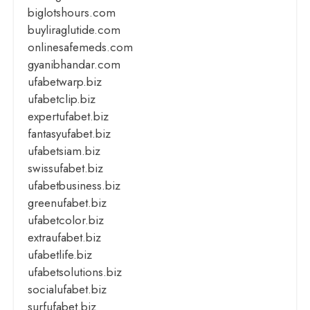
biglotshours.com
buyliraglutide.com
onlinesafemeds.com
gyanibhandar.com
ufabetwarp.biz
ufabetclip.biz
expertufabet.biz
fantasyufabet.biz
ufabetsiam.biz
swissufabet.biz
ufabetbusiness.biz
greenufabet.biz
ufabetcolor.biz
extraufabet.biz
ufabetlife.biz
ufabetsolutions.biz
socialufabet.biz
surfufabet.biz