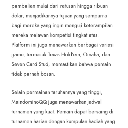
pembelian mulai dari ratusan hingga ribuan
dolar, menjadikannya tujuan yang sempurna
bagi mereka yang ingin menguji keterampilan
mereka melawan kompetisi tingkat atas.
Platform ini juga menawarkan berbagai variasi
game, termasuk Texas Hold’em, Omaha, dan
Seven Card Stud, memastikan bahwa pemain
tidak pernah bosan.
Selain permainan taruhannya yang tinggi,
MaindominoQQ juga menawarkan jadwal
turnamen yang kuat. Pemain dapat bersaing di
turnamen harian dengan kumpulan hadiah yang