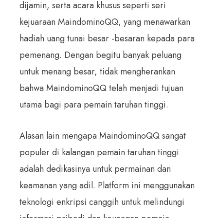
dijamin, serta acara khusus seperti seri
kejuaraan MaindominoQQ, yang menawarkan
hadiah uang tunai besar -besaran kepada para
pemenang. Dengan begitu banyak peluang
untuk menang besar, tidak mengherankan
bahwa MaindominoQQ telah menjadi tujuan
utama bagi para pemain taruhan tinggi.
Alasan lain mengapa MaindominoQQ sangat
populer di kalangan pemain taruhan tinggi
adalah dedikasinya untuk permainan dan
keamanan yang adil. Platform ini menggunakan
teknologi enkripsi canggih untuk melindungi