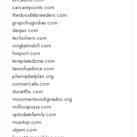
carcarepoints.com
thedoodlebreeders.com
grupohugodias.com
deqair.com
techsilvers.com
ningkatinskill.com
fivsport.com
templatedzine.com
lawinfoadvice.com
phenqdietplan.org
sumnercafe.com
dunetflix.com
movimientoindignados.org
milfxxxpussy.com
uptodatefamily.com
musitop.com
utyam.com