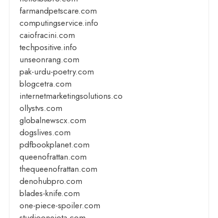
farmandpetscare.com
computingservice.info
caiofracini.com
techpositive.info
unseonrang.com
pak-urdu-poetry.com
blogcetra.com
internetmarketingsolutions.co
ollystvs.com
globalnewscx.com
dogslives.com
pdfbookplanet.com
queenofrattan.com
thequeenofrattan.com
denohubpro.com
blades-knife.com
one-piece-spoiler.com
studiooneiota.com