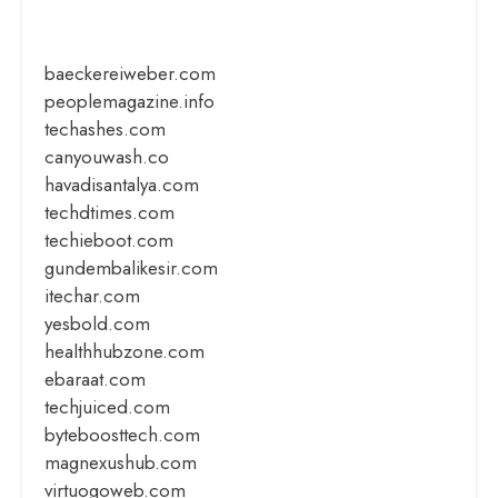
baeckereiweber.com
peoplemagazine.info
techashes.com
canyouwash.co
havadisantalya.com
techdtimes.com
techieboot.com
gundembalikesir.com
itechar.com
yesbold.com
healthhubzone.com
ebaraat.com
techjuiced.com
byteboosttech.com
magnexushub.com
virtuogoweb.com