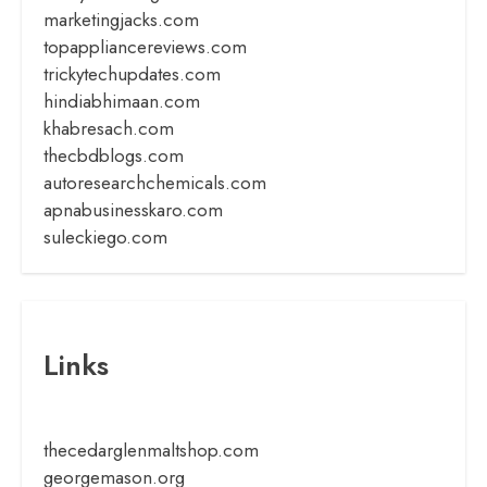
marketingjacks.com
topappliancereviews.com
trickytechupdates.com
hindiabhimaan.com
khabresach.com
thecbdblogs.com
autoresearchchemicals.com
apnabusinesskaro.com
suleckiego.com
Links
thecedarglenmaltshop.com
georgemason.org