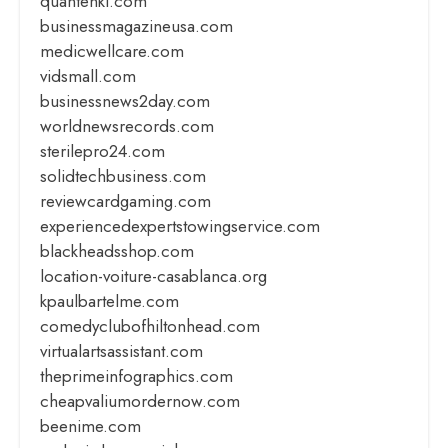
quantenki.com
businessmagazineusa.com
medicwellcare.com
vidsmall.com
businessnews2day.com
worldnewsrecords.com
sterilepro24.com
solidtechbusiness.com
reviewcardgaming.com
experiencedexpertstowingservice.com
blackheadsshop.com
location-voiture-casablanca.org
kpaulbartelme.com
comedyclubofhiltonhead.com
virtualartsassistant.com
theprimeinfographics.com
cheapvaliumordernow.com
beenime.com