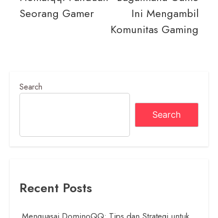
Seorang Gamer
Ini Mengambil
Komunitas Gaming
Search
Search
Recent Posts
Menguasai DominoQQ: Tips dan Strategi untuk