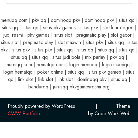
menuqq.com
|
pkv qq
|
dominoqq pkv
|
dominoqq pkv
|
situs qq
|
situs qq
|
situs qq
|
situs pkv games
|
situs pkv
|
slot luar negeri
|
judi resmi
|
pkv games
|
situs slot
|
pragmatic play
|
slot gacor
|
situs slot
|
pragmatic play
|
slot maxwin
|
situs pkv
|
situs qq
|
situs
pkv
|
situs pkv
|
situs pkv
|
situs qq
|
situs qq
|
situs qq
|
situs qq
|
situs qq
|
situs qq
|
situs judi bola
|
mix parlay
|
pkv qq
|
murniqq.com
|
hematqq.com
|
login menuqq
|
login murniqq
|
login hematqq
|
poker online
|
situs qq
|
situs pkv games
|
situs
qq
|
link slot
|
link slot
|
link slot
|
dominoqq pkv
|
situs qq
|
bandarqq
|
jurusqq.pkvgamesresmi.org
Proudly powered by WordPress
|
Theme:
CWW Portfolio
by Code Work Web.