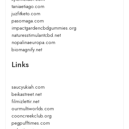
taniaetiago.com
juzfitketo.com
pasomaga.com
impactgardencbdgummies.org
naturesstimulantcbd.net
nopalinaeuropa.com
biomagnify.net
Links
saucyukiah.com
beikastreet.net
filmizlettir.net
ourmultiworlds.com
cooncreekclub.org
pegpufftimes.com