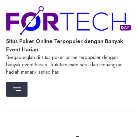
Skip
to
content
Situs Poker Online Terpopuler dengan Banyak
Event Harian
Bergabunglah di situs poker online terpopuler dengan
banyak event harian. Ikuti turnamen seru dan menangkan
hadiah menarik setiap hari.