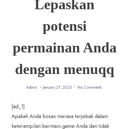
Lepaskan
potensi
permainan Anda
dengan menuqq
Admin
January 27, 2025
No Comments
[ad_1]
Apakah Anda bosan merasa terjebak dalam
keterampilan bermain game Anda dan tidak