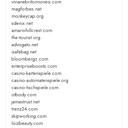
vivianebritoimoveis.com
magforbes.net
monkeycap.org
sdenix.net
amarinhillcrest.com
the-tourist.org
advogato.net
isafebag.net
bloombergz.com
enterpriseboosts.com
casino-kartenspiele.com
casino-automatenspiele.org
casino-tischspiele.com
otbody.com
jamestrust.net
trenz24.com
skipworking.com
loizbeauty.com