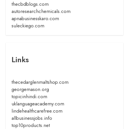
thecbdblogs.com
autoresearchchemicals.com
apnabusinesskaro.com
suleckiego.com
Links
thecedarglenmaltshop.com
georgemason.org
topicinhindi.com
uklanguageacademy.com
lindehealthcarefree.com
allbusinessjobs.info
top10products.net