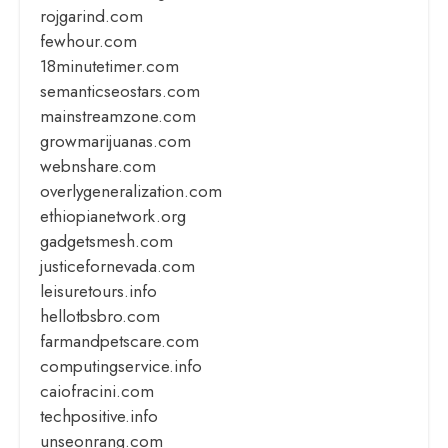
rojgarind.com
fewhour.com
18minutetimer.com
semanticseostars.com
mainstreamzone.com
growmarijuanas.com
webnshare.com
overlygeneralization.com
ethiopianetwork.org
gadgetsmesh.com
justicefornevada.com
leisuretours.info
hellotbsbro.com
farmandpetscare.com
computingservice.info
caiofracini.com
techpositive.info
unseonrang.com