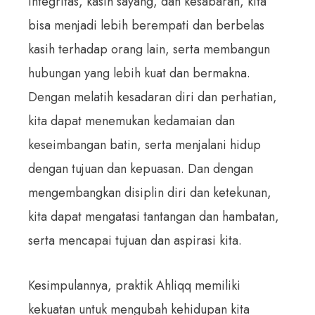
integritas, kasih sayang, dan kesabaran, kita
bisa menjadi lebih berempati dan berbelas
kasih terhadap orang lain, serta membangun
hubungan yang lebih kuat dan bermakna.
Dengan melatih kesadaran diri dan perhatian,
kita dapat menemukan kedamaian dan
keseimbangan batin, serta menjalani hidup
dengan tujuan dan kepuasan. Dan dengan
mengembangkan disiplin diri dan ketekunan,
kita dapat mengatasi tantangan dan hambatan,
serta mencapai tujuan dan aspirasi kita.
Kesimpulannya, praktik Ahliqq memiliki
kekuatan untuk mengubah kehidupan kita