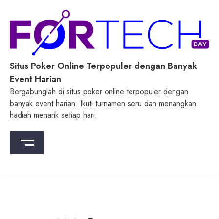
Skip
to
content
Situs Poker Online Terpopuler dengan Banyak
Event Harian
Bergabunglah di situs poker online terpopuler dengan
banyak event harian. Ikuti turnamen seru dan menangkan
hadiah menarik setiap hari.