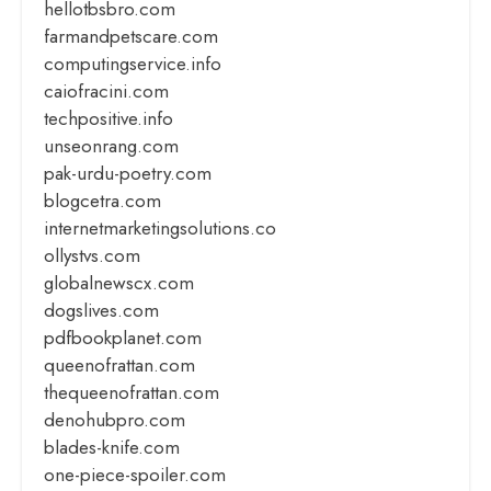
hellotbsbro.com
farmandpetscare.com
computingservice.info
caiofracini.com
techpositive.info
unseonrang.com
pak-urdu-poetry.com
blogcetra.com
internetmarketingsolutions.co
ollystvs.com
globalnewscx.com
dogslives.com
pdfbookplanet.com
queenofrattan.com
thequeenofrattan.com
denohubpro.com
blades-knife.com
one-piece-spoiler.com