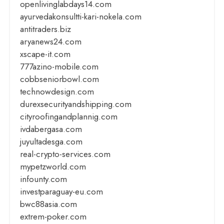
openlivinglabdays14.com
ayurvedakonsultti-kari-nokela.com
antitraders.biz
aryanews24.com
xscape-it.com
777azino-mobile.com
cobbseniorbowl.com
technowdesign.com
durexsecurityandshipping.com
cityroofingandplannig.com
ivdabergasa.com
juyultadesga.com
real-crypto-services.com
mypetzworld.com
infounty.com
investparaguay-eu.com
bwc88asia.com
extrem-poker.com