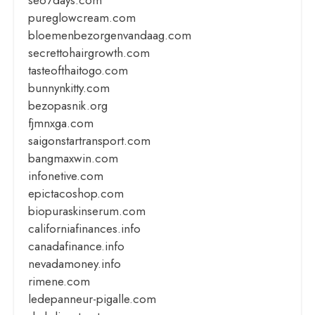
seo7days.com
pureglowcream.com
bloemenbezorgenvandaag.com
secrettohairgrowth.com
tasteofthaitogo.com
bunnynkitty.com
bezopasnik.org
fjmnxga.com
saigonstartransport.com
bangmaxwin.com
infonetive.com
epictacoshop.com
biopuraskinserum.com
californiafinances.info
canadafinance.info
nevadamoney.info
rimene.com
ledepanneur-pigalle.com