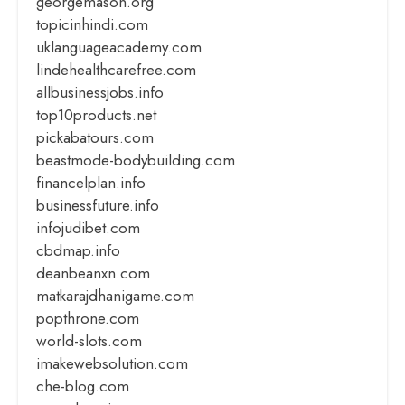
georgemason.org
topicinhindi.com
uklanguageacademy.com
lindehealthcarefree.com
allbusinessjobs.info
top10products.net
pickabatours.com
beastmode-bodybuilding.com
financelplan.info
businessfuture.info
infojudibet.com
cbdmap.info
deanbeanxn.com
matkarajdhanigame.com
popthrone.com
world-slots.com
imakewebsolution.com
che-blog.com