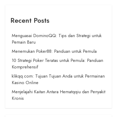
Recent Posts
Menguasai DominoQQ: Tips dan Strategi untuk
Pemain Baru
Menemukan Poker88: Panduan untuk Pemula
10 Strategi Poker Teratas untuk Pemula: Panduan
Komprehensif
klikqq.com: Tujuan Tujuan Anda untuk Permainan
Kasino Online
Menjelajahi Kaitan Antara Hematqqiu dan Penyakit
Kronis