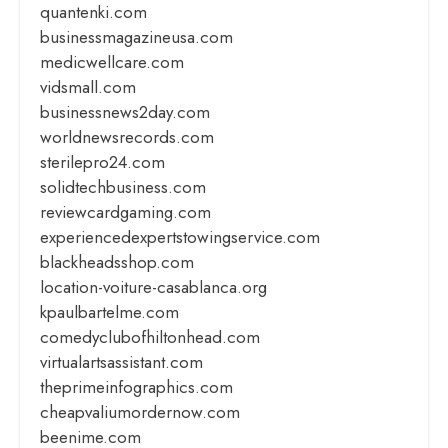
quantenki.com
businessmagazineusa.com
medicwellcare.com
vidsmall.com
businessnews2day.com
worldnewsrecords.com
sterilepro24.com
solidtechbusiness.com
reviewcardgaming.com
experiencedexpertstowingservice.com
blackheadsshop.com
location-voiture-casablanca.org
kpaulbartelme.com
comedyclubofhiltonhead.com
virtualartsassistant.com
theprimeinfographics.com
cheapvaliumordernow.com
beenime.com