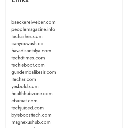
baeckereiweber.com
peoplemagazine.info
techashes.com
canyouwash.co
havadisantalya.com
techdtimes.com
techieboot.com
gundembalikesir.com
itechar.com
yesbold.com
healthhubzone.com
ebaraat.com
techjuiced.com
byteboosttech.com
magnexushub.com