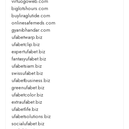
virtuogoweb.com
biglotshours.com
buyliraglutide.com
onlinesafemeds.com
gyanibhandar.com
ufabetwarp.biz
ufabetclip.biz
expertufabet.biz
fantasyufabet.biz
ufabetsiam.biz
swissufabet.biz
ufabetbusiness.biz
greenufabet.biz
ufabetcolor.biz
extraufabet.biz
ufabetlife.biz
ufabetsolutions.biz
socialufabet.biz