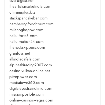
dvd-digest.net
theartistsmarketnola.com
chiranaplus.biz
stackspancakebar.com
namheongfoodcourt.com
milanoglasgow.com
hallu-forte3.com
hallu-motion24.com
therockskippers.com
granfoss.net
allindiacafela.com
alpineskiracing2007.com
casino-vulkan-online.net
pitrepower.com
mediatown360.com
digitaleyestrainclinic.com
missionposible.com
online-casinos-vegas.com