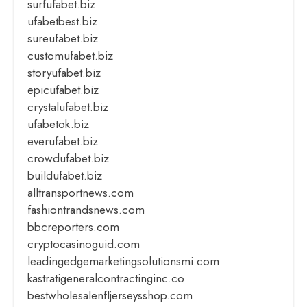
surfufabet.biz
ufabetbest.biz
sureufabet.biz
customufabet.biz
storyufabet.biz
epicufabet.biz
crystalufabet.biz
ufabetok.biz
everufabet.biz
crowdufabet.biz
buildufabet.biz
alltransportnews.com
fashiontrandsnews.com
bbcreporters.com
cryptocasinoguid.com
leadingedgemarketingsolutionsmi.com
kastratigeneralcontractinginc.co
bestwholesalenfljerseysshop.com