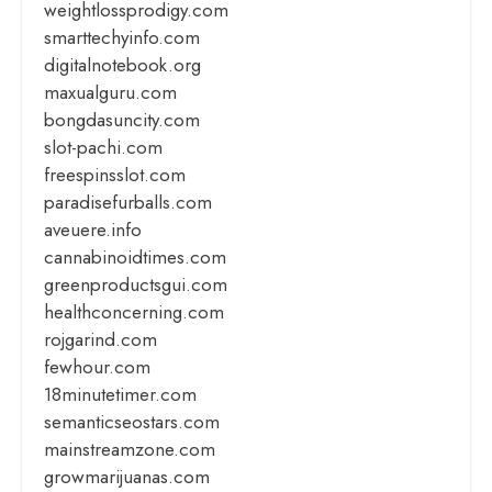
weightlossprodigy.com
smarttechyinfo.com
digitalnotebook.org
maxualguru.com
bongdasuncity.com
slot-pachi.com
freespinsslot.com
paradisefurballs.com
aveuere.info
cannabinoidtimes.com
greenproductsgui.com
healthconcerning.com
rojgarind.com
fewhour.com
18minutetimer.com
semanticseostars.com
mainstreamzone.com
growmarijuanas.com