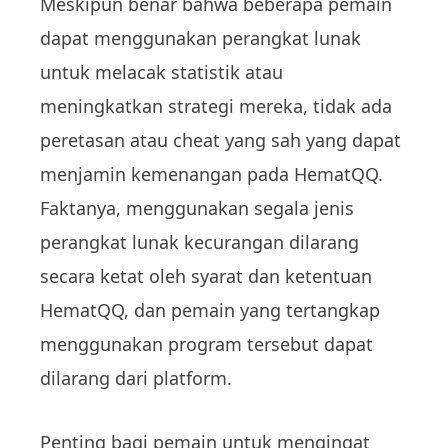
Meskipun benar bahwa beberapa pemain
dapat menggunakan perangkat lunak
untuk melacak statistik atau
meningkatkan strategi mereka, tidak ada
peretasan atau cheat yang sah yang dapat
menjamin kemenangan pada HematQQ.
Faktanya, menggunakan segala jenis
perangkat lunak kecurangan dilarang
secara ketat oleh syarat dan ketentuan
HematQQ, dan pemain yang tertangkap
menggunakan program tersebut dapat
dilarang dari platform.
Penting bagi pemain untuk mengingat