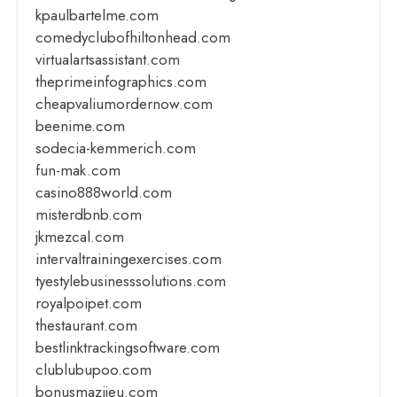
kpaulbartelme.com
comedyclubofhiltonhead.com
virtualartsassistant.com
theprimeinfographics.com
cheapvaliumordernow.com
beenime.com
sodecia-kemmerich.com
fun-mak.com
casino888world.com
misterdbnb.com
jkmezcal.com
intervaltrainingexercises.com
tyestylebusinesssolutions.com
royalpoipet.com
thestaurant.com
bestlinktrackingsoftware.com
clublubupoo.com
bonusmazijeu.com