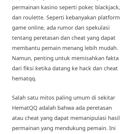
permainan kasino seperti poker, blackjack,
dan roulette. Seperti kebanyakan platform
game online, ada rumor dan spekulasi
tentang peretasan dan cheat yang dapat
membantu pemain menang lebih mudah.
Namun, penting untuk memisahkan fakta
dari fiksi ketika datang ke hack dan cheat
hematqq.
Salah satu mitos paling umum di sekitar
HematQQ adalah bahwa ada peretasan
atau cheat yang dapat memanipulasi hasil
permainan yang mendukung pemain. Ini