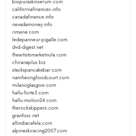
biopuraskinserum.com
californiafinances.info
canadafinance.info
nevadamoney.info
rimene.com
ledepanneur-pigalle.com
dvd-digest.net
theartistsmarketnola.com
chiranaplus.biz
stackspancakebar.com
namheongfoodcourt.com
milanoglasgow.com
hallu-forte3.com
hallu-motion24.com
therockskippers.com
granfoss.net
allindiacafela.com
alpineskiracing2007.com