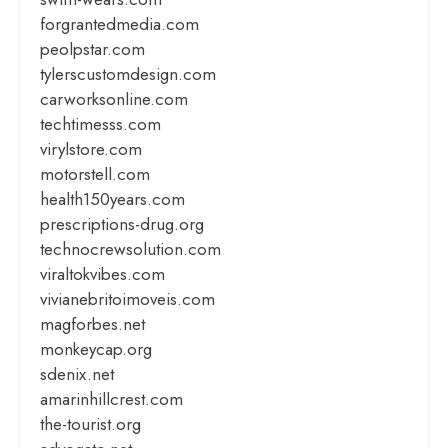
forgrantedmedia.com
peolpstar.com
tylerscustomdesign.com
carworksonline.com
techtimesss.com
virylstore.com
motorstell.com
health150years.com
prescriptions-drug.org
technocrewsolution.com
viraltokvibes.com
vivianebritoimoveis.com
magforbes.net
monkeycap.org
sdenix.net
amarinhillcrest.com
the-tourist.org