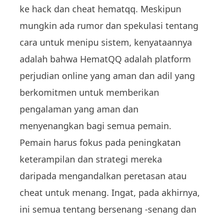
ke hack dan cheat hematqq. Meskipun
mungkin ada rumor dan spekulasi tentang
cara untuk menipu sistem, kenyataannya
adalah bahwa HematQQ adalah platform
perjudian online yang aman dan adil yang
berkomitmen untuk memberikan
pengalaman yang aman dan
menyenangkan bagi semua pemain.
Pemain harus fokus pada peningkatan
keterampilan dan strategi mereka
daripada mengandalkan peretasan atau
cheat untuk menang. Ingat, pada akhirnya,
ini semua tentang bersenang -senang dan