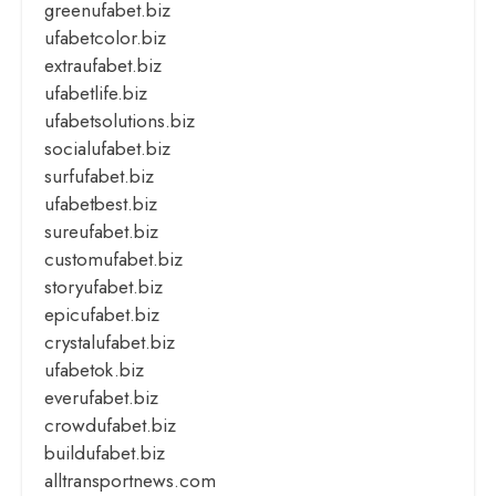
greenufabet.biz
ufabetcolor.biz
extraufabet.biz
ufabetlife.biz
ufabetsolutions.biz
socialufabet.biz
surfufabet.biz
ufabetbest.biz
sureufabet.biz
customufabet.biz
storyufabet.biz
epicufabet.biz
crystalufabet.biz
ufabetok.biz
everufabet.biz
crowdufabet.biz
buildufabet.biz
alltransportnews.com