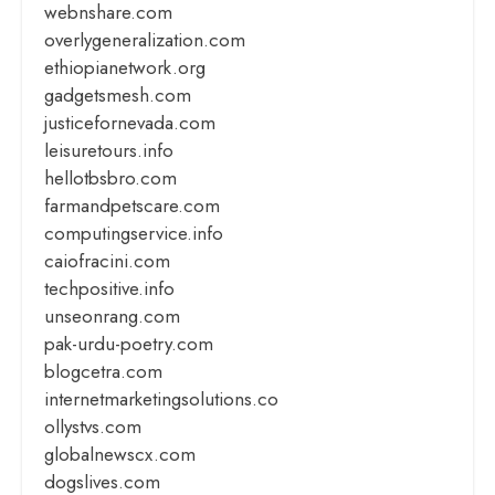
webnshare.com
overlygeneralization.com
ethiopianetwork.org
gadgetsmesh.com
justicefornevada.com
leisuretours.info
hellotbsbro.com
farmandpetscare.com
computingservice.info
caiofracini.com
techpositive.info
unseonrang.com
pak-urdu-poetry.com
blogcetra.com
internetmarketingsolutions.co
ollystvs.com
globalnewscx.com
dogslives.com