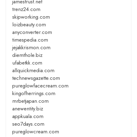
jamestrust.net
trenz24.com
skipworking.com
loizbeauty.com
anyconverter.com
timespedia.com
jejakkrismon.com
diemthole.biz
ufabetkk.com
allquickmedia.com
technewsgazette.com
pureglowfacecream.com
kingofherrings.com
mrbetjapan.com
anewentity.biz
appkuala.com
seo7days.com
pureglowcream.com