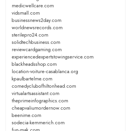
medicwellcare.com
vidsmall.com
businessnews2day.com
worldnewsrecords.com
sterilepro24.com
solidtechbusiness.com
reviewcardgaming.com
experiencedexpertstowingservice.com
blackheadsshop.com
location-voiture-casablanca.org
kpaulbartelme.com
comedyclubofhiltonhead.com
virtualartsassistant.com
theprimeinfographics.com
cheapvaliumordernow.com
beenime.com
sodecia-kemmerich.com
fun-mak.com