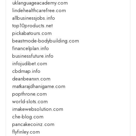
uklanguageacademy.com
lindehealthcarefree.com
allbusinessjobs.info
top10products.net
pickabatours.com
beastmode-bodybuilding.com
financelplan.info
businessfuture.info
infojudibet.com
cbdmap.info
deanbeanxn.com
matkarajdhanigame.com
popthrone.com
world-slots.com
imakewebsolution.com
che-blog.com
pancakecoinz.com
flyfinley.com