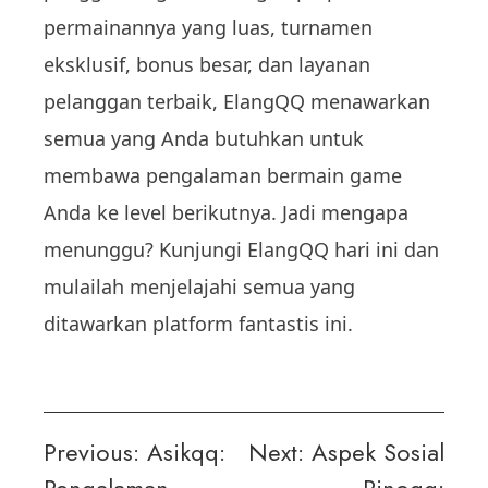
permainannya yang luas, turnamen
eksklusif, bonus besar, dan layanan
pelanggan terbaik, ElangQQ menawarkan
semua yang Anda butuhkan untuk
membawa pengalaman bermain game
Anda ke level berikutnya. Jadi mengapa
menunggu? Kunjungi ElangQQ hari ini dan
mulailah menjelajahi semua yang
ditawarkan platform fantastis ini.
Post
Previous:
Asikqq:
Next:
Aspek Sosial