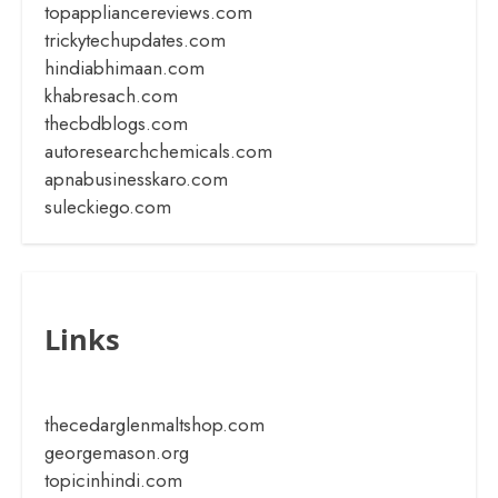
topappliancereviews.com
trickytechupdates.com
hindiabhimaan.com
khabresach.com
thecbdblogs.com
autoresearchchemicals.com
apnabusinesskaro.com
suleckiego.com
Links
thecedarglenmaltshop.com
georgemason.org
topicinhindi.com