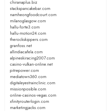
chiranaplus.biz
stackspancakebar.com
namheongfoodcourt.com
milanoglasgow.com
hallu-forte3.com
hallu-motion24.com
therockskippers.com
granfoss.net
allindiacafela.com
alpineskiracing2007.com
casino-vulkan-online.net
pitrepower.com
mediatown360.com
digitaleyestrainclinic.com
missionposible.com
online-casinos-vegas.com
xfinityrouterlogin.com
marketingjacks.com