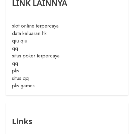
LINK LAINNYA
slot online terpercaya
data keluaran hk
qiu qiu
qq
situs poker terpercaya
qq
pkv
situs qq
pkv games
Links