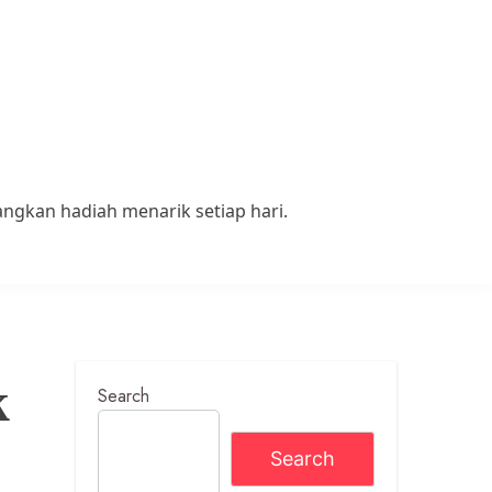
angkan hadiah menarik setiap hari.
k
Search
Search