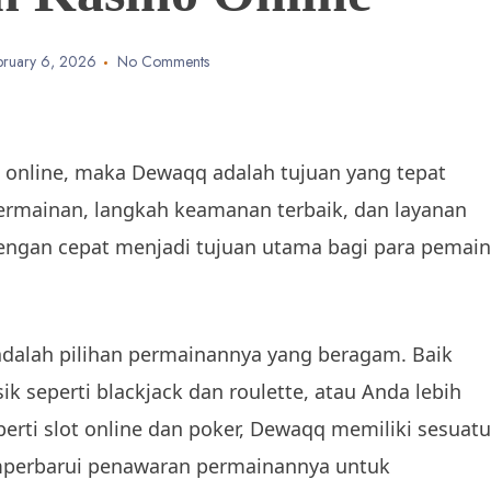
bruary 6, 2026
No Comments
 online, maka Dewaqq adalah tujuan yang tepat
ermainan, langkah keamanan terbaik, dan layanan
engan cepat menjadi tujuan utama bagi para pemai
 adalah pilihan permainannya yang beragam. Baik
 seperti blackjack dan roulette, atau Anda lebih
erti slot online dan poker, Dewaqq memiliki sesuat
emperbarui penawaran permainannya untuk