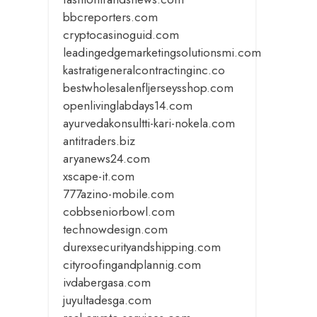
bbcreporters.com
cryptocasinoguid.com
leadingedgemarketingsolutionsmi.com
kastratigeneralcontractinginc.co
bestwholesalenfljerseysshop.com
openlivinglabdays14.com
ayurvedakonsultti-kari-nokela.com
antitraders.biz
aryanews24.com
xscape-it.com
777azino-mobile.com
cobbseniorbowl.com
technowdesign.com
durexsecurityandshipping.com
cityroofingandplannig.com
ivdabergasa.com
juyultadesga.com