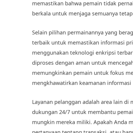
memastikan bahwa pemain tidak perna
berkala untuk menjaga semuanya tetap 
Selain pilihan permainannya yang be
terbaik untuk memastikan informasi pri
menggunakan teknologi enkripsi terbar
diproses dengan aman untuk mencegah a
memungkinkan pemain untuk fokus men
mengkhawatirkan keamanan informasi
Layanan pelanggan adalah area lain di
dukungan 24/7 untuk membantu pemain
mungkin mereka miliki. Apakah Anda 
pertanyaan tentang transaksi, atau ha