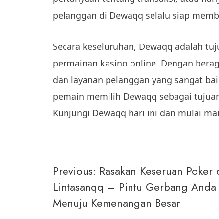
pelanggan di Dewaqq selalu siap memb
Secara keseluruhan, Dewaqq adalah tuju
permainan kasino online. Dengan berag
dan layanan pelanggan yang sangat ba
pemain memilih Dewaqq sebagai tujuan
Kunjungi Dewaqq hari ini dan mulai ma
Post
Previous:
Rasakan Keseruan Poker 
Lintasanqq – Pintu Gerbang Anda
navigation
Menuju Kemenangan Besar