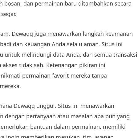
h bosan, dan permainan baru ditambahkan secara
segar.
ragam, Dewaqq juga menawarkan langkah keamanan
badi dan keuangan Anda selalu aman. Situs ini
u untuk melindungi data Anda, dan semua transaksi
kses tidak sah. Ketenangan pikiran ini
ikmati permainan favorit mereka tanpa
 mereka.
 mana Dewaqq unggul. Situs ini menawarkan
 dengan pertanyaan atau masalah apa pun yang
memerlukan bantuan dalam permainan, memiliki
nya ingin memberikan masukan, tim layanan