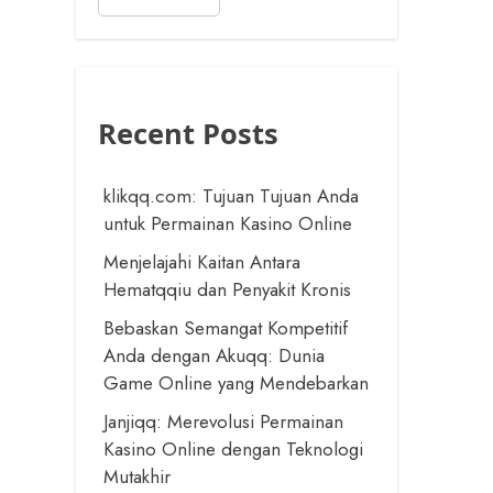
Recent Posts
klikqq.com: Tujuan Tujuan Anda
untuk Permainan Kasino Online
n
Menjelajahi Kaitan Antara
Hematqqiu dan Penyakit Kronis
Bebaskan Semangat Kompetitif
Anda dengan Akuqq: Dunia
Game Online yang Mendebarkan
Janjiqq: Merevolusi Permainan
u
Kasino Online dengan Teknologi
Mutakhir