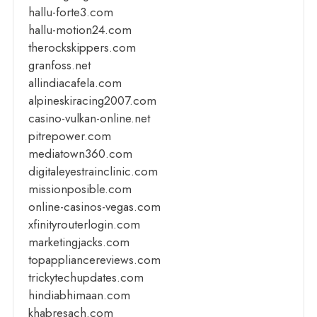
hallu-forte3.com
hallu-motion24.com
therockskippers.com
granfoss.net
allindiacafela.com
alpineskiracing2007.com
casino-vulkan-online.net
pitrepower.com
mediatown360.com
digitaleyestrainclinic.com
missionposible.com
online-casinos-vegas.com
xfinityrouterlogin.com
marketingjacks.com
topappliancereviews.com
trickytechupdates.com
hindiabhimaan.com
khabresach.com