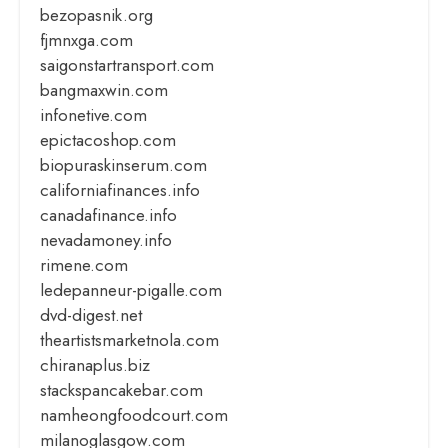
bezopasnik.org
fjmnxga.com
saigonstartransport.com
bangmaxwin.com
infonetive.com
epictacoshop.com
biopuraskinserum.com
californiafinances.info
canadafinance.info
nevadamoney.info
rimene.com
ledepanneur-pigalle.com
dvd-digest.net
theartistsmarketnola.com
chiranaplus.biz
stackspancakebar.com
namheongfoodcourt.com
milanoglasgow.com