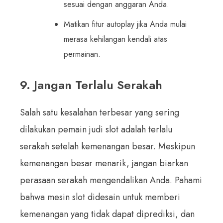
sesuai dengan anggaran Anda.
Matikan fitur autoplay jika Anda mulai
merasa kehilangan kendali atas
permainan.
9. Jangan Terlalu Serakah
Salah satu kesalahan terbesar yang sering
dilakukan pemain judi slot adalah terlalu
serakah setelah kemenangan besar. Meskipun
kemenangan besar menarik, jangan biarkan
perasaan serakah mengendalikan Anda. Pahami
bahwa mesin slot didesain untuk memberi
kemenangan yang tidak dapat diprediksi, dan