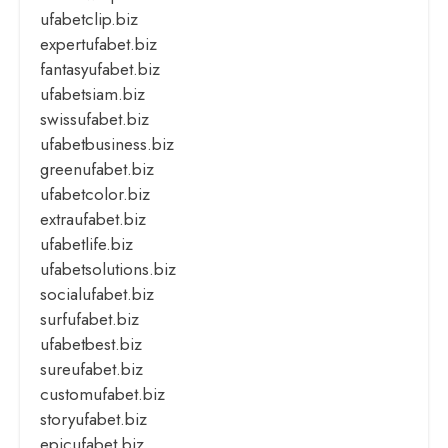
ufabetclip.biz
expertufabet.biz
fantasyufabet.biz
ufabetsiam.biz
swissufabet.biz
ufabetbusiness.biz
greenufabet.biz
ufabetcolor.biz
extraufabet.biz
ufabetlife.biz
ufabetsolutions.biz
socialufabet.biz
surfufabet.biz
ufabetbest.biz
sureufabet.biz
customufabet.biz
storyufabet.biz
epicufabet.biz