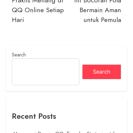
QQ Online Setiap
Bermain Aman
Hari
untuk Pemula
Search
Search
Recent Posts