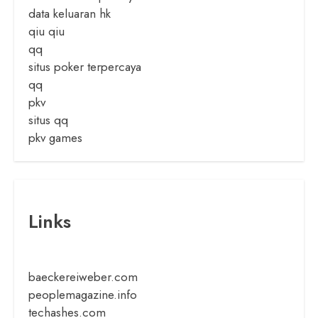
data keluaran hk
qiu qiu
qq
situs poker terpercaya
qq
pkv
situs qq
pkv games
Links
baeckereiweber.com
peoplemagazine.info
techashes.com