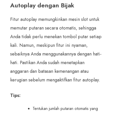
Autoplay dengan Bijak
Fitur autoplay memungkinkan mesin slot untuk
memutar putaran secara otomatis, sehingga
Anda tidak perlu menekan tombol putar setiap
kali. Namun, meskipun fitur ini nyaman,
sebaiknya Anda menggunakannya dengan hati-
hati. Pastikan Anda sudah menetapkan
anggaran dan batasan kemenangan atau
kerugian sebelum mengaktifkan fitur autoplay.
Tips:
Tentukan jumlah putaran otomatis yang