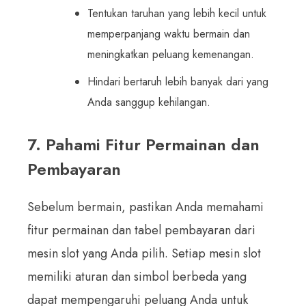
Tentukan taruhan yang lebih kecil untuk
memperpanjang waktu bermain dan
meningkatkan peluang kemenangan.
Hindari bertaruh lebih banyak dari yang
Anda sanggup kehilangan.
7. Pahami Fitur Permainan dan
Pembayaran
Sebelum bermain, pastikan Anda memahami
fitur permainan dan tabel pembayaran dari
mesin slot yang Anda pilih. Setiap mesin slot
memiliki aturan dan simbol berbeda yang
dapat mempengaruhi peluang Anda untuk