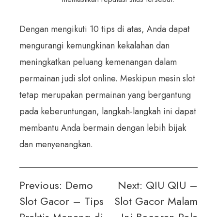
Dengan mengikuti 10 tips di atas, Anda dapat
mengurangi kemungkinan kekalahan dan
meningkatkan peluang kemenangan dalam
permainan judi slot online. Meskipun mesin slot
tetap merupakan permainan yang bergantung
pada keberuntungan, langkah-langkah ini dapat
membantu Anda bermain dengan lebih bijak
dan menyenangkan.
Post
Previous:
Demo
Next:
QIU QIU –
Slot Gacor – Tips
Slot Gacor Malam
navigation
Praktis Menang di
Ini Bocoran Pola