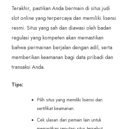
Terakhir, pastikan Anda bermain di situs judi
slot online yang terpercaya dan memiliki lisensi
resmi. Situs yang sah dan diawasi oleh badan
regulasi yang kompeten akan memastikan
bahwa permainan berjalan dengan adil, serta
memberikan keamanan bagi data pribadi dan
transaksi Anda.
Tips:
Pilih situs yang memiliki lisensi dan
sertifikat keamanan.
Cek ulasan dari pemain lain untuk
memastikan reputasi situs tersebut.