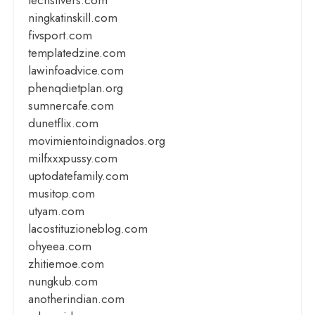
techsilvers.com
ningkatinskill.com
fivsport.com
templatedzine.com
lawinfoadvice.com
phenqdietplan.org
sumnercafe.com
dunetflix.com
movimientoindignados.org
milfxxxpussy.com
uptodatefamily.com
musitop.com
utyam.com
lacostituzioneblog.com
ohyeea.com
zhitiemoe.com
nungkub.com
anotherindian.com