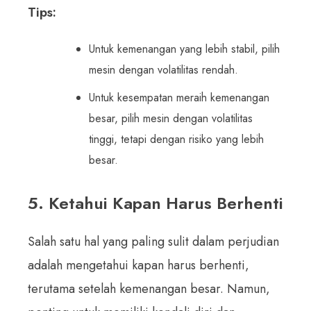
Tips:
Untuk kemenangan yang lebih stabil, pilih
mesin dengan volatilitas rendah.
Untuk kesempatan meraih kemenangan
besar, pilih mesin dengan volatilitas
tinggi, tetapi dengan risiko yang lebih
besar.
5. Ketahui Kapan Harus Berhenti
Salah satu hal yang paling sulit dalam perjudian
adalah mengetahui kapan harus berhenti,
terutama setelah kemenangan besar. Namun,