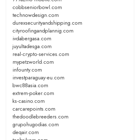
cobbseniorbowl.com
technowdesign.com
durexsecurityandshipping.com
cityroofingandplannig.com
ivdabergasa.com
juyultadesga.com
real-crypto-services.com
mypetzworld.com
infounty.com
investparaguay-eu.com
bwc88asia.com
extrem-poker.com
ks-casino.com
carcarepoints.com
thedoodlebreeders.com
grupohugodias.com
deqair.com