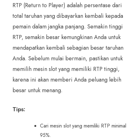
RTP (Return to Player) adalah persentase dari
total taruhan yang dibayarkan kembali kepada
pemain dalam jangka panjang. Semakin tinggi
RTP, semakin besar kemungkinan Anda untuk
mendapatkan kembali sebagian besar taruhan
Anda. Sebelum mulai bermain, pastikan untuk
memilih mesin slot yang memiliki RTP tinggi,
karena ini akan memberi Anda peluang lebih
besar untuk menang.
Tips:
Cari mesin slot yang memiliki RTP minimal
95%.