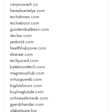
canyouwash.co
havadisantalya.com
techdtimes.com
techieboot.com
gundembalikesir.com
itechar.com
yesbold.com
healthhubzone.com
ebaraat.com
techjuiced.com
byteboosttech.com
magnexushub.com
virtuogoweb.com
biglotshours.com
buyliraglutide.com
onlinesafemeds.com
gyanibhandar.com
ufabetwarp.biz