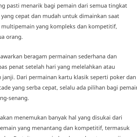
 pasti menarik bagi pemain dari semua tingkat
n yang cepat dan mudah untuk dimainkan saat
 multipemain yang kompleks dan kompetitif,
a orang.
nawarkan beragam permainan sederhana dan
s penat setelah hari yang melelahkan atau
nji. Dari permainan kartu klasik seperti poker dan
ade yang serba cepat, selalu ada pilihan bagi pemai
ang-senang.
ga akan menemukan banyak hal yang disukai dari
emain yang menantang dan kompetitif, termasuk