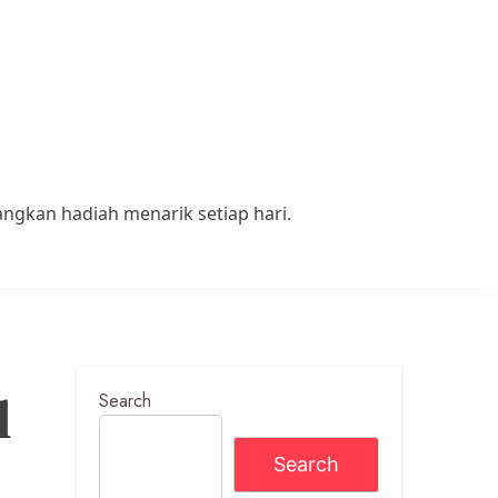
angkan hadiah menarik setiap hari.
q
Search
Search