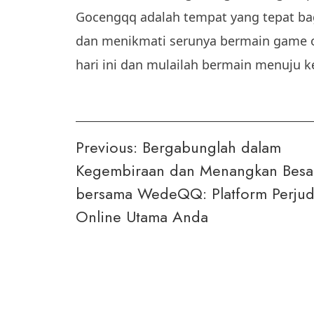
Gocengqq adalah tempat yang tepat ba
dan menikmati serunya bermain game 
hari ini dan mulailah bermain menuju
Post
Previous:
Bergabunglah dalam
Kegembiraan dan Menangkan Besa
navigation
bersama WedeQQ: Platform Perjud
Online Utama Anda