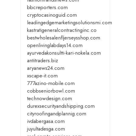
bbcreporters.com
cryptocasinoguid.com
leadingedgemarketingsolutionsmi.com
kastratigeneralcontractinginc.co
bestwholesalenfljerseysshop.com
openlivinglabdays14.com
ayurvedakonsultti-kari-nokela.com
antitraders.biz
aryanews24.com
xscape-it.com
777azino-mobile.com
cobbseniorbowl.com
technowdesign.com
durexsecurityandshipping.com
cityroofingandplannig.com
ivdabergasa.com
juyultadesga.com