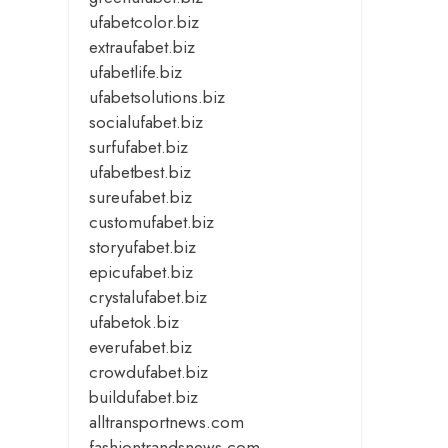
ufabetcolor.biz
extraufabet.biz
ufabetlife.biz
ufabetsolutions.biz
socialufabet.biz
surfufabet.biz
ufabetbest.biz
sureufabet.biz
customufabet.biz
storyufabet.biz
epicufabet.biz
crystalufabet.biz
ufabetok.biz
everufabet.biz
crowdufabet.biz
buildufabet.biz
alltransportnews.com
fashiontrandsnews.com