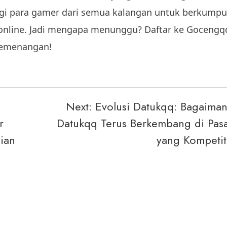
gi para gamer dari semua kalangan untuk berkumpu
online. Jadi mengapa menunggu? Daftar ke Gocengq
 kemenangan!
Next:
Evolusi Datukqq: Bagaima
r
Datukqq Terus Berkembang di Pas
ian
yang Kompetit