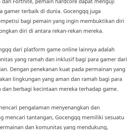
s dan Fortnite, pemain hardcore dapat menguji
 gamer terbaik di dunia. Gocengqq juga
petisi bagi pemain yang ingin membuktikan diri
kan diri di antara rekan-rekan mereka.
gqq dari platform game online lainnya adalah
tas yang ramah dan inklusif bagi para gamer dari
hlian. Dengan penekanan kuat pada permainan yang
iakan lingkungan yang aman dan ramah bagi para
n dan berbagi kecintaan mereka terhadap game.
 mencari pengalaman menyenangkan dan
g mencari tantangan, Gocengqq memiliki sesuatu
permainan dan komunitas yang mendukung,