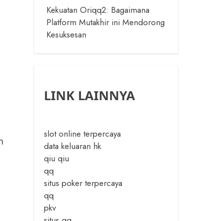
Kekuatan Oriqq2: Bagaimana
Platform Mutakhir ini Mendorong
Kesuksesan
LINK LAINNYA
slot online terpercaya
n
data keluaran hk
qiu qiu
qq
situs poker terpercaya
qq
pkv
situs qq