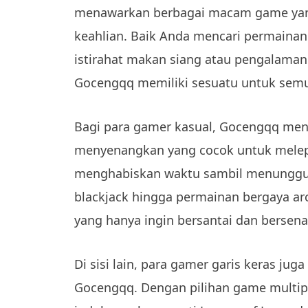
menawarkan berbagai macam game yang
keahlian. Baik Anda mencari permaina
istirahat makan siang atau pengalaman
Gocengqq memiliki sesuatu untuk semu
Bagi para gamer kasual, Gocengqq me
menyenangkan yang cocok untuk melepa
menghabiskan waktu sambil menunggu ja
blackjack hingga permainan bergaya arc
yang hanya ingin bersantai dan bersen
Di sisi lain, para gamer garis keras ju
Gocengqq. Dengan pilihan game multip