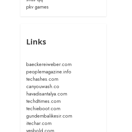
pkv games
Links
baeckereiweber.com
peoplemagazine.info
techashes.com
canyouwash.co
havadisantalya.com
techdtimes.com
techieboot.com
gundembalikesir.com
itechar.com
yesbold.com