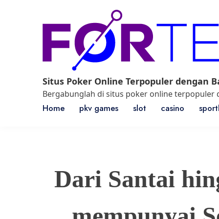
Skip
to
content
Situs Poker Online Terpopuler dengan 
Bergabunglah di situs poker online terpopuler
Home
pkv games
slot
casino
spor
Dari Santai hi
mempunyai Se