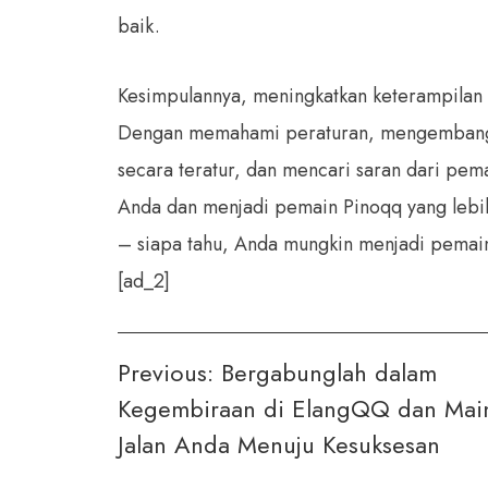
baik.
Kesimpulannya, meningkatkan keterampilan 
Dengan memahami peraturan, mengembangkan
secara teratur, dan mencari saran dari p
Anda dan menjadi pemain Pinoqq yang lebih 
– siapa tahu, Anda mungkin menjadi pemain
[ad_2]
Post
Previous:
Bergabunglah dalam
Kegembiraan di ElangQQ dan Mai
navigation
Jalan Anda Menuju Kesuksesan