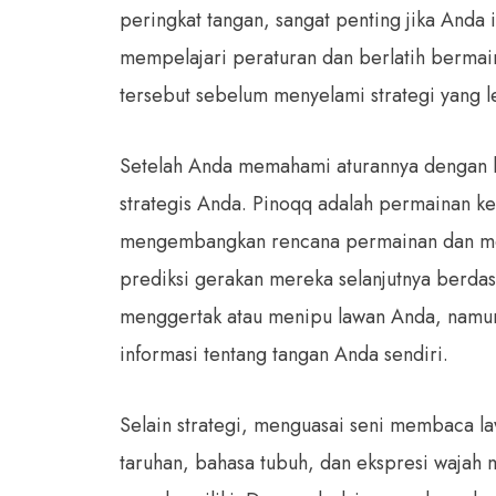
peringkat tangan, sangat penting jika Anda
mempelajari peraturan dan berlatih bermai
tersebut sebelum menyelami strategi yang l
Setelah Anda memahami aturannya dengan ba
strategis Anda. Pinoqq adalah permainan ket
mengembangkan rencana permainan dan men
prediksi gerakan mereka selanjutnya berdas
menggertak atau menipu lawan Anda, namun 
informasi tentang tangan Anda sendiri.
Selain strategi, menguasai seni membaca la
taruhan, bahasa tubuh, dan ekspresi wajah