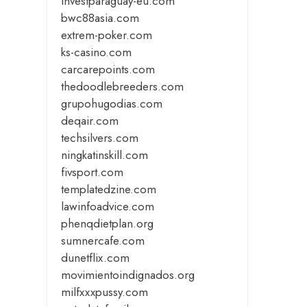
investparaguay-eu.com
bwc88asia.com
extrem-poker.com
ks-casino.com
carcarepoints.com
thedoodlebreeders.com
grupohugodias.com
deqair.com
techsilvers.com
ningkatinskill.com
fivsport.com
templatedzine.com
lawinfoadvice.com
phenqdietplan.org
sumnercafe.com
dunetflix.com
movimientoindignados.org
milfxxxpussy.com