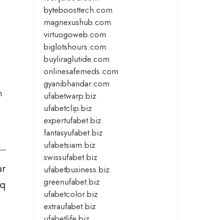
byteboosttech.com
magnexushub.com
virtuogoweb.com
biglotshours.com
buyliraglutide.com
onlinesafemeds.com
gyanibhandar.com
h
ufabetwarp.biz
ufabetclip.biz
expertufabet.biz
fantasyufabet.biz
ufabetsiam.biz
swissufabet.biz
ar
ufabetbusiness.biz
greenufabet.biz
qq
ufabetcolor.biz
extraufabet.biz
ufabetlife.biz