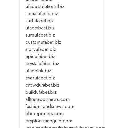
ufabetsolutions.biz
socialufabet.biz
surfufabet.biz
ufabetbest.biz
sureufabet.biz
customufabet.biz
storyufabet.biz
epicufabet.biz
crystalufabet.biz
ufabetok.biz
everufabet.biz
crowdufabet.biz
buildufabet.biz
alltransportnews.com
fashiontrandsnews.com
bbcreporters.com
cryptocasinoguid.com
leadingedgemarketingsolutionsmi.com