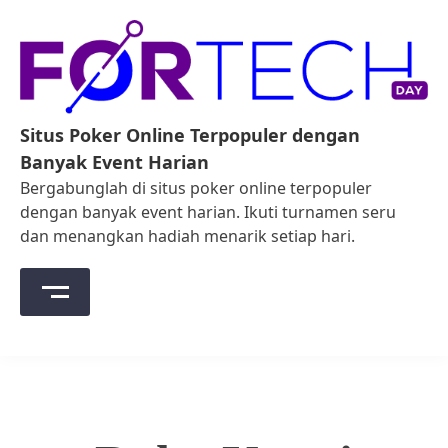
Skip
to
content
Situs Poker Online Terpopuler dengan
Banyak Event Harian
Bergabunglah di situs poker online terpopuler
dengan banyak event harian. Ikuti turnamen seru
dan menangkan hadiah menarik setiap hari.