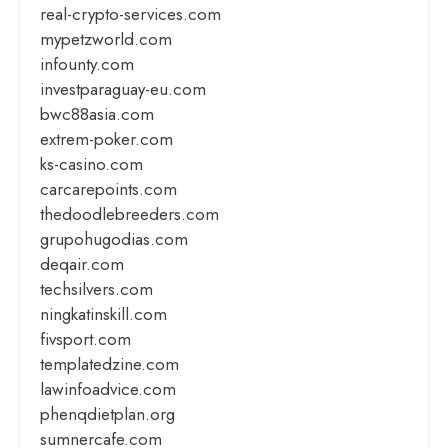
real-crypto-services.com
mypetzworld.com
infounty.com
investparaguay-eu.com
bwc88asia.com
extrem-poker.com
ks-casino.com
carcarepoints.com
thedoodlebreeders.com
grupohugodias.com
deqair.com
techsilvers.com
ningkatinskill.com
fivsport.com
templatedzine.com
lawinfoadvice.com
phenqdietplan.org
sumnercafe.com