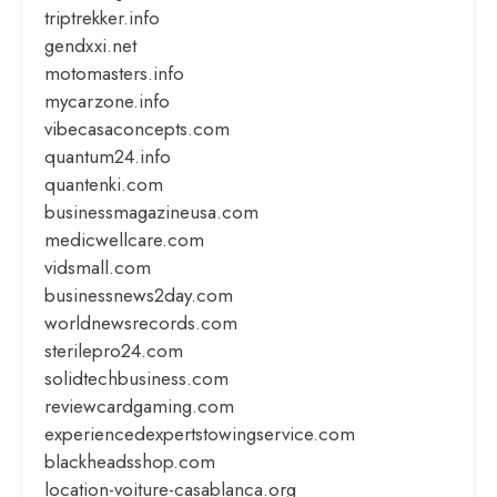
triptrekker.info
gendxxi.net
motomasters.info
mycarzone.info
vibecasaconcepts.com
quantum24.info
quantenki.com
businessmagazineusa.com
medicwellcare.com
vidsmall.com
businessnews2day.com
worldnewsrecords.com
sterilepro24.com
solidtechbusiness.com
reviewcardgaming.com
experiencedexpertstowingservice.com
blackheadsshop.com
location-voiture-casablanca.org