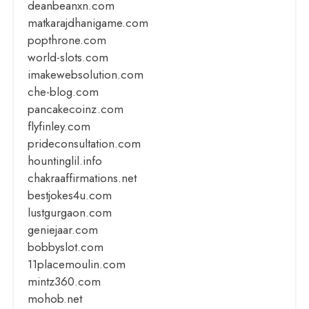
deanbeanxn.com
matkarajdhanigame.com
popthrone.com
world-slots.com
imakewebsolution.com
che-blog.com
pancakecoinz.com
flyfinley.com
prideconsultation.com
hountinglil.info
chakraaffirmations.net
bestjokes4u.com
lustgurgaon.com
geniejaar.com
bobbyslot.com
11placemoulin.com
mintz360.com
mohob.net