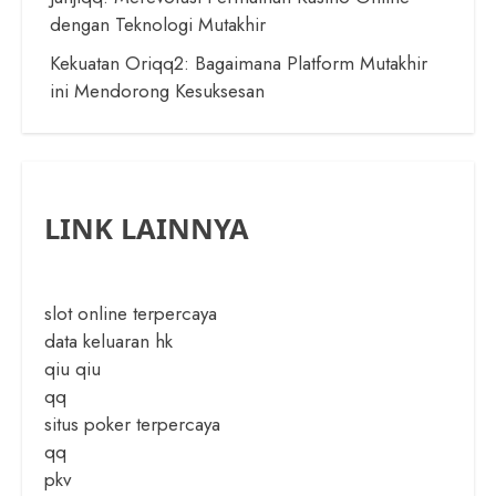
dengan Teknologi Mutakhir
Kekuatan Oriqq2: Bagaimana Platform Mutakhir
ini Mendorong Kesuksesan
LINK LAINNYA
slot online terpercaya
data keluaran hk
qiu qiu
qq
situs poker terpercaya
qq
pkv