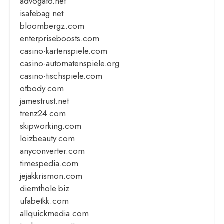
advogato.net
isafebag.net
bloombergz.com
enterpriseboosts.com
casino-kartenspiele.com
casino-automatenspiele.org
casino-tischspiele.com
otbody.com
jamestrust.net
trenz24.com
skipworking.com
loizbeauty.com
anyconverter.com
timespedia.com
jejakkrismon.com
diemthole.biz
ufabetkk.com
allquickmedia.com