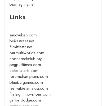
biomagnify.net
Links
saucyukiah.com
beikastreet.net
filmizlettir.net
ourmultiworlds.com
cooncreekclub.org
pegpufftimes.com
celestia-arts.com
forumchampions.com
bluebargames.com
festivaldelamalou.com
firstsigninnovations.com
garberdodge.com