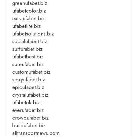
greenufabet.biz
ufabetcolor.biz
extraufabet.biz
ufabetlife.biz
ufabetsolutions.biz
socialufabet.biz
surfufabet.biz
ufabetbest.biz
sureufabet.biz
customufabet.biz
storyufabet.biz
epicufabet.biz
crystalufabet.biz
ufabetok.biz
everufabet.biz
crowdufabet.biz
buildufabet.biz
alltransportnews.com