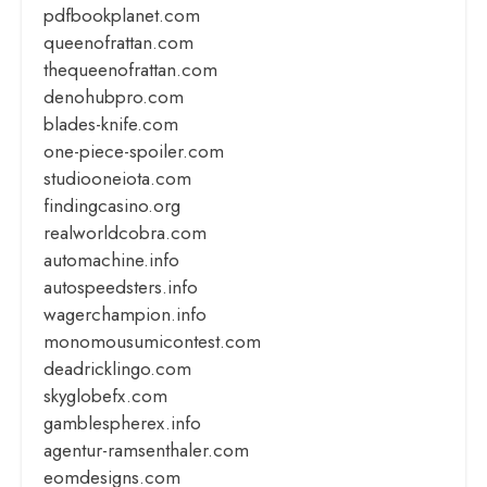
pdfbookplanet.com
queenofrattan.com
thequeenofrattan.com
denohubpro.com
blades-knife.com
one-piece-spoiler.com
studiooneiota.com
findingcasino.org
realworldcobra.com
automachine.info
autospeedsters.info
wagerchampion.info
monomousumicontest.com
deadricklingo.com
skyglobefx.com
gamblespherex.info
agentur-ramsenthaler.com
eomdesigns.com