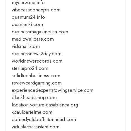
mycarzone.info
vibecasaconcepts.com
quantum24.info
quantenki.com
businessmagazineusa.com
medicwellcare.com
vidsmall.com
businessnews2day.com
worldnewsrecords.com
sterilepro24.com
solidtechbusiness.com
reviewcardgaming.com
experiencedexpertstowingservice.com
blackheadsshop.com
location-voiture-casablanca.org
kpaulbartelme.com
comedyclubofhiltonhead.com
virtualartsassistant.com