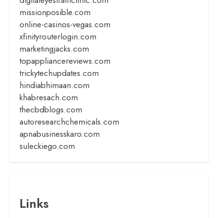
digitaleyestrainclinic.com
missionposible.com
online-casinos-vegas.com
xfinityrouterlogin.com
marketingjacks.com
topappliancereviews.com
trickytechupdates.com
hindiabhimaan.com
khabresach.com
thecbdblogs.com
autoresearchchemicals.com
apnabusinesskaro.com
suleckiego.com
Links