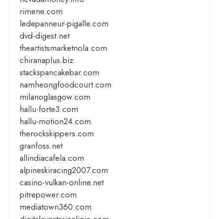
rimene.com
ledepanneur-pigalle.com
dvd-digest.net
theartistsmarketnola.com
chiranaplus.biz
stackspancakebar.com
namheongfoodcourt.com
milanoglasgow.com
hallu-forte3.com
hallu-motion24.com
therockskippers.com
granfoss.net
allindiacafela.com
alpineskiracing2007.com
casino-vulkan-online.net
pitrepower.com
mediatown360.com