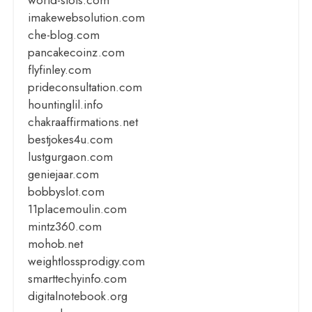
world-slots.com
imakewebsolution.com
che-blog.com
pancakecoinz.com
flyfinley.com
prideconsultation.com
hountinglil.info
chakraaffirmations.net
bestjokes4u.com
lustgurgaon.com
geniejaar.com
bobbyslot.com
11placemoulin.com
mintz360.com
mohob.net
weightlossprodigy.com
smarttechyinfo.com
digitalnotebook.org