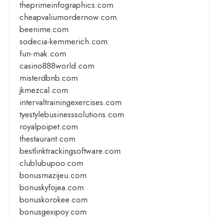
theprimeinfographics.com
cheapvaliumordernow.com
beenime.com
sodecia-kemmerich.com
fun-mak.com
casino888world.com
misterdbnb.com
jkmezcal.com
intervaltrainingexercises.com
tyestylebusinesssolutions.com
royalpoipet.com
thestaurant.com
bestlinktrackingsoftware.com
clublubupoo.com
bonusmazijeu.com
bonuskyfojea.com
bonuskorokee.com
bonusgexipoy.com