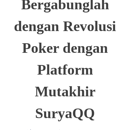
Bergabunglah
dengan Revolusi
Poker dengan
Platform
Mutakhir
SuryaQQ