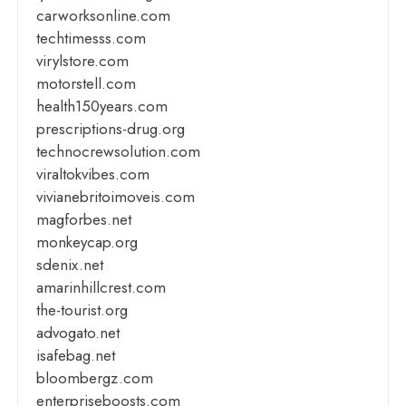
carworksonline.com
techtimesss.com
virylstore.com
motorstell.com
health150years.com
prescriptions-drug.org
technocrewsolution.com
viraltokvibes.com
vivianebritoimoveis.com
magforbes.net
monkeycap.org
sdenix.net
amarinhillcrest.com
the-tourist.org
advogato.net
isafebag.net
bloombergz.com
enterpriseboosts.com