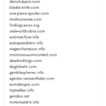
denohubpro.com
blades-knife.com
one-piece-spoiler.com
studiooneiota.com
findingcasino.org
realworldcobra.com
automachine.info
autospeedsters.info
wagerchampion.info
monomousumicontest.com
deadricklingo.com
skyglobefx.com
gamblespherex.info
agentur-ramsenthaler.com
eomdesigns.com
triptrekker.info
gendxxi.net
motomasters.info