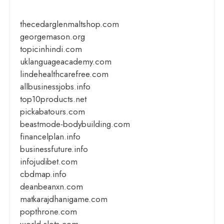
thecedarglenmaltshop.com
georgemason.org
topicinhindi.com
uklanguageacademy.com
lindehealthcarefree.com
allbusinessjobs.info
top10products.net
pickabatours.com
beastmode-bodybuilding.com
financelplan.info
businessfuture.info
infojudibet.com
cbdmap.info
deanbeanxn.com
matkarajdhanigame.com
popthrone.com