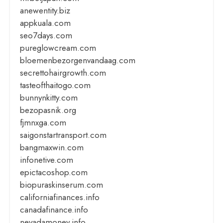
anewentity.biz
appkuala.com
seo7days.com
pureglowcream.com
bloemenbezorgenvandaag.com
secrettohairgrowth.com
tasteofthaitogo.com
bunnynkitty.com
bezopasnik.org
fjmnxga.com
saigonstartransport.com
bangmaxwin.com
infonetive.com
epictacoshop.com
biopuraskinserum.com
californiafinances.info
canadafinance.info
nevadamoney.info