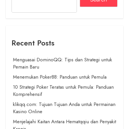
Recent Posts
Menguasai DominoQQ: Tips dan Strategi untuk
Pemain Baru
Menemukan Poker88: Panduan untuk Pemula
10 Strategi Poker Teratas untuk Pemula: Panduan
Komprehensif
klikqq.com: Tujuan Tujuan Anda untuk Permainan
Kasino Online
Menjelajahi Kaitan Antara Hematqqiu dan Penyakit
Kronis