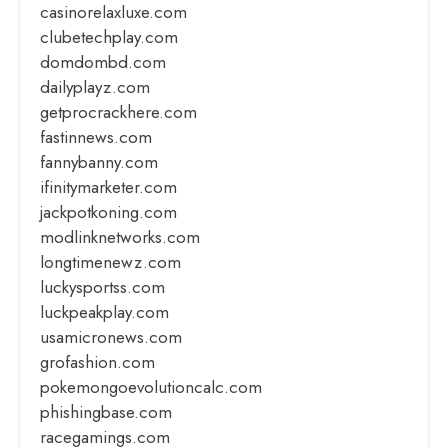
casinorelaxluxe.com
clubetechplay.com
domdombd.com
dailyplayz.com
getprocrackhere.com
fastinnews.com
fannybanny.com
ifinitymarketer.com
jackpotkoning.com
modlinknetworks.com
longtimenewz.com
luckysportss.com
luckpeakplay.com
usamicronews.com
grofashion.com
pokemongoevolutioncalc.com
phishingbase.com
racegamings.com