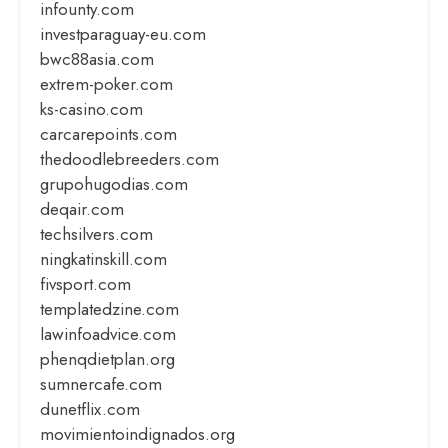
infounty.com
investparaguay-eu.com
bwc88asia.com
extrem-poker.com
ks-casino.com
carcarepoints.com
thedoodlebreeders.com
grupohugodias.com
deqair.com
techsilvers.com
ningkatinskill.com
fivsport.com
templatedzine.com
lawinfoadvice.com
phenqdietplan.org
sumnercafe.com
dunetflix.com
movimientoindignados.org