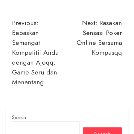
Post
Previous:
Next:
Rasakan
Bebaskan
Sensasi Poker
navigation
Semangat
Online Bersama
Kompetitif Anda
Kompasqq
dengan Ajoqq:
Game Seru dan
Menantang
Search