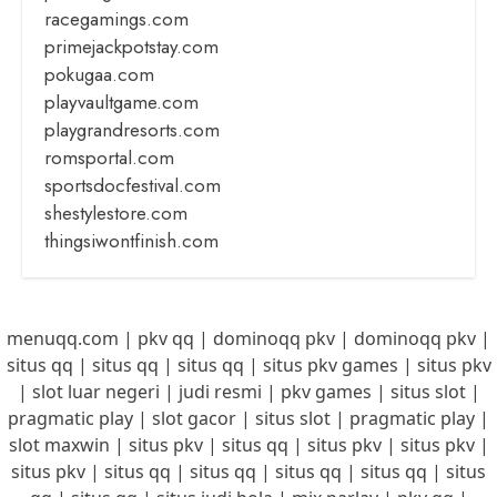
racegamings.com
primejackpotstay.com
pokugaa.com
playvaultgame.com
playgrandresorts.com
romsportal.com
sportsdocfestival.com
shestylestore.com
thingsiwontfinish.com
menuqq.com
|
pkv qq
|
dominoqq pkv
|
dominoqq pkv
|
situs qq
|
situs qq
|
situs qq
|
situs pkv games
|
situs pkv
|
slot luar negeri
|
judi resmi
|
pkv games
|
situs slot
|
pragmatic play
|
slot gacor
|
situs slot
|
pragmatic play
|
slot maxwin
|
situs pkv
|
situs qq
|
situs pkv
|
situs pkv
|
situs pkv
|
situs qq
|
situs qq
|
situs qq
|
situs qq
|
situs