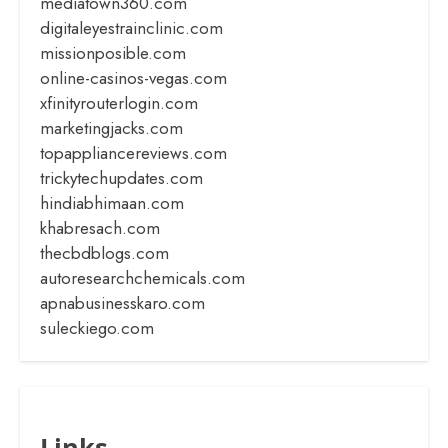
mediatown360.com
digitaleyestrainclinic.com
missionposible.com
online-casinos-vegas.com
xfinityrouterlogin.com
marketingjacks.com
topappliancereviews.com
trickytechupdates.com
hindiabhimaan.com
khabresach.com
thecbdblogs.com
autoresearchchemicals.com
apnabusinesskaro.com
suleckiego.com
Links