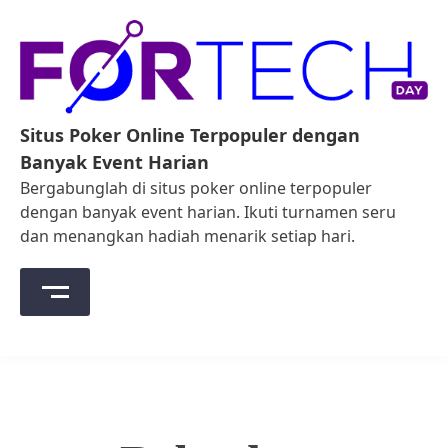
Skip
to
content
Situs Poker Online Terpopuler dengan
Banyak Event Harian
Bergabunglah di situs poker online terpopuler
dengan banyak event harian. Ikuti turnamen seru
dan menangkan hadiah menarik setiap hari.