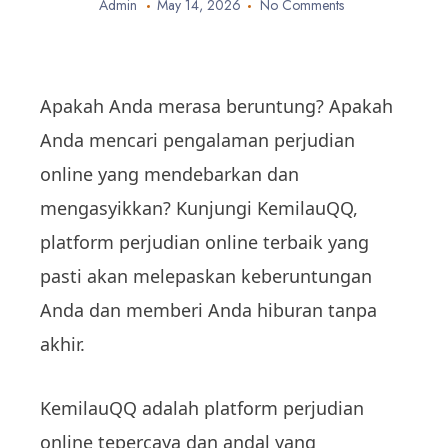
Admin
May 14, 2026
No Comments
Apakah Anda merasa beruntung? Apakah
Anda mencari pengalaman perjudian
online yang mendebarkan dan
mengasyikkan? Kunjungi KemilauQQ,
platform perjudian online terbaik yang
pasti akan melepaskan keberuntungan
Anda dan memberi Anda hiburan tanpa
akhir.
KemilauQQ adalah platform perjudian
online tepercaya dan andal yang