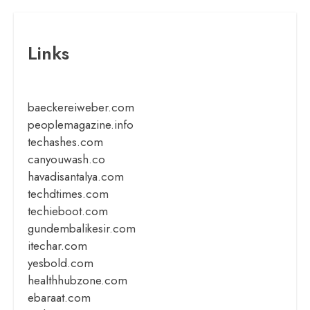
Links
baeckereiweber.com
peoplemagazine.info
techashes.com
canyouwash.co
havadisantalya.com
techdtimes.com
techieboot.com
gundembalikesir.com
itechar.com
yesbold.com
healthhubzone.com
ebaraat.com