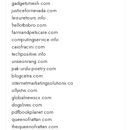
gadgetsmesh.com
justicefornevada.com
leisuretours.info
hellotbsbro.com
farmandpetscare.com
computingservice.info
caiofracini.com
techpositive.info
unseonrang.com
pak-urdu-poetry.com
blogcetra.com
internetmarketingsolutions.co
ollystvs.com
globalnewscx.com
dogslives.com
pdfbookplanet.com
queenofrattan.com
thequeenofrattan.com