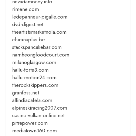
nevadamoney.info
rimene.com
ledepanneur-pigalle.com
dvd-digest.net
theartistsmarketnola.com
chiranaplus.biz
stackspancakebar.com
namheongfoodcourt.com
milanoglasgow.com
hallu-forte3.com
hallu-motion24.com
therockskippers.com
granfoss.net
allindiacafela.com
alpineskiracing2007.com
casino-vulkan-online.net
pitrepower.com
mediatown360.com