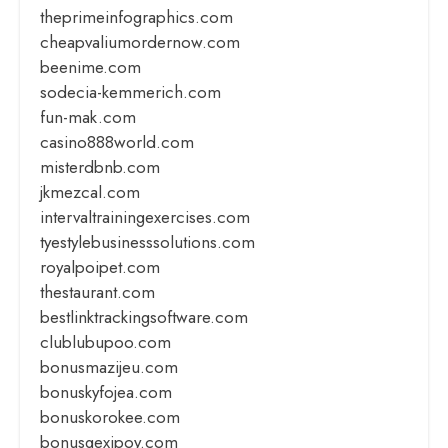
theprimeinfographics.com
cheapvaliumordernow.com
beenime.com
sodecia-kemmerich.com
fun-mak.com
casino888world.com
misterdbnb.com
jkmezcal.com
intervaltrainingexercises.com
tyestylebusinesssolutions.com
royalpoipet.com
thestaurant.com
bestlinktrackingsoftware.com
clublubupoo.com
bonusmazijeu.com
bonuskyfojea.com
bonuskorokee.com
bonusgexipoy.com