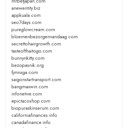
mrbetjapan.com
anewentity.biz
appkuala.com
seo7days.com
pureglowcream.com
bloemenbezorgenvandaag.com
secrettohairgrowth.com
tasteofthaitogo.com
bunnynkitty.com
bezopasnik.org
fjmnxga.com
saigonstartransport.com
bangmaxwin.com
infonetive.com
epictacoshop.com
biopuraskinserum.com
californiafinances.info
canadafinance.info