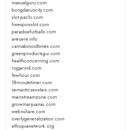
maxualguru.com
bongdasuncity.com
slot-pachi.com
freespinsslot.com
paradisefurballs.com
aveuere.info
cannabinoidtimes.com
greenproductsgui.com
healthconcerning.com
rojgarind.com
fewhour.com
18minutetimer.com
semanticseostars.com
mainstreamzone.com
growmarijuanas.com
webnshare.com
overlygeneralization.com
ethiopianetwork.org