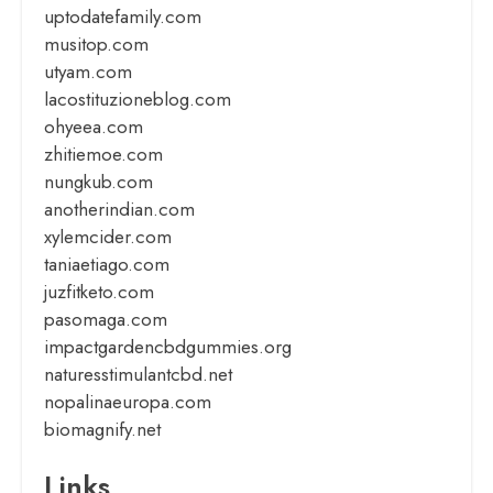
uptodatefamily.com
musitop.com
utyam.com
lacostituzioneblog.com
ohyeea.com
zhitiemoe.com
nungkub.com
anotherindian.com
xylemcider.com
taniaetiago.com
juzfitketo.com
pasomaga.com
impactgardencbdgummies.org
naturesstimulantcbd.net
nopalinaeuropa.com
biomagnify.net
Links