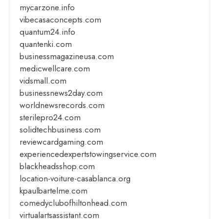
mycarzone.info
vibecasaconcepts.com
quantum24.info
quantenki.com
businessmagazineusa.com
medicwellcare.com
vidsmall.com
businessnews2day.com
worldnewsrecords.com
sterilepro24.com
solidtechbusiness.com
reviewcardgaming.com
experiencedexpertstowingservice.com
blackheadsshop.com
location-voiture-casablanca.org
kpaulbartelme.com
comedyclubofhiltonhead.com
virtualartsassistant.com