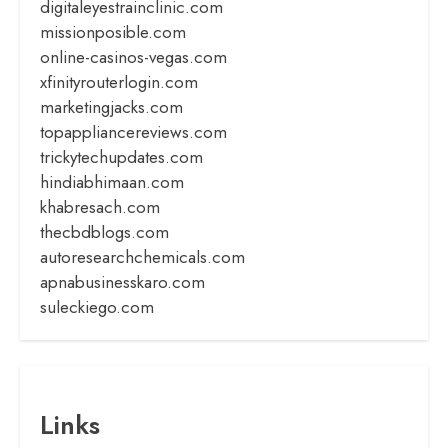
digitaleyestrainclinic.com
missionposible.com
online-casinos-vegas.com
xfinityrouterlogin.com
marketingjacks.com
topappliancereviews.com
trickytechupdates.com
hindiabhimaan.com
khabresach.com
thecbdblogs.com
autoresearchchemicals.com
apnabusinesskaro.com
suleckiego.com
Links