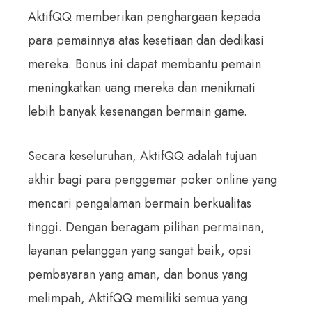
AktifQQ memberikan penghargaan kepada
para pemainnya atas kesetiaan dan dedikasi
mereka. Bonus ini dapat membantu pemain
meningkatkan uang mereka dan menikmati
lebih banyak kesenangan bermain game.
Secara keseluruhan, AktifQQ adalah tujuan
akhir bagi para penggemar poker online yang
mencari pengalaman bermain berkualitas
tinggi. Dengan beragam pilihan permainan,
layanan pelanggan yang sangat baik, opsi
pembayaran yang aman, dan bonus yang
melimpah, AktifQQ memiliki semua yang