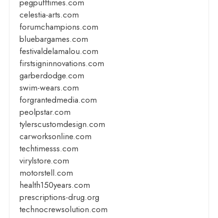
pegpufftimes.com
celestia-arts.com
forumchampions.com
bluebargames.com
festivaldelamalou.com
firstsigninnovations.com
garberdodge.com
swim-wears.com
forgrantedmedia.com
peolpstar.com
tylerscustomdesign.com
carworksonline.com
techtimesss.com
virylstore.com
motorstell.com
health150years.com
prescriptions-drug.org
technocrewsolution.com