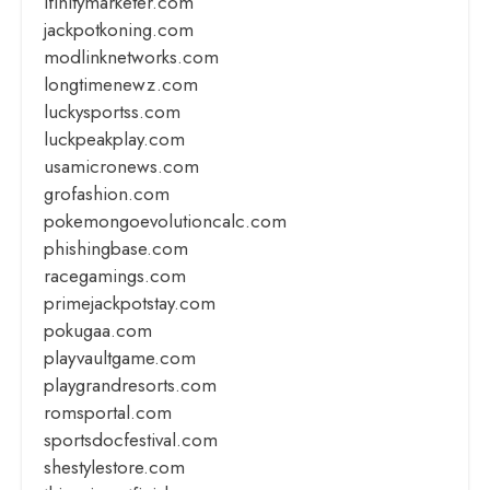
ifinitymarketer.com
jackpotkoning.com
modlinknetworks.com
longtimenewz.com
luckysportss.com
luckpeakplay.com
usamicronews.com
grofashion.com
pokemongoevolutioncalc.com
phishingbase.com
racegamings.com
primejackpotstay.com
pokugaa.com
playvaultgame.com
playgrandresorts.com
romsportal.com
sportsdocfestival.com
shestylestore.com