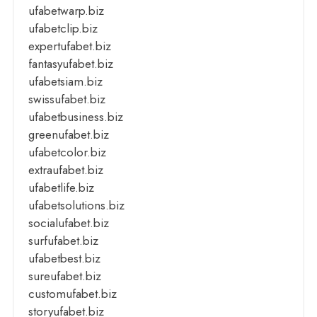
ufabetwarp.biz
ufabetclip.biz
expertufabet.biz
fantasyufabet.biz
ufabetsiam.biz
swissufabet.biz
ufabetbusiness.biz
greenufabet.biz
ufabetcolor.biz
extraufabet.biz
ufabetlife.biz
ufabetsolutions.biz
socialufabet.biz
surfufabet.biz
ufabetbest.biz
sureufabet.biz
customufabet.biz
storyufabet.biz