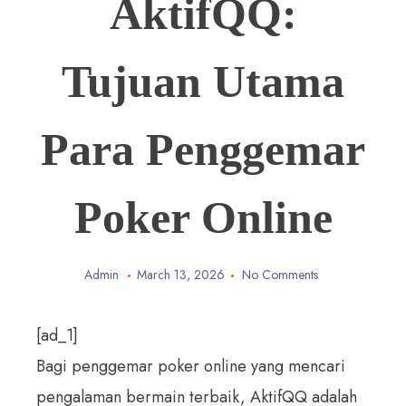
AktifQQ:
Tujuan Utama
Para Penggemar
Poker Online
Admin
March 13, 2026
No Comments
[ad_1]
Bagi penggemar poker online yang mencari
pengalaman bermain terbaik, AktifQQ adalah