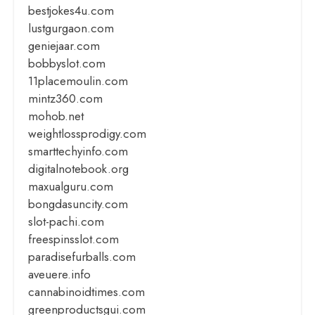
bestjokes4u.com
lustgurgaon.com
geniejaar.com
bobbyslot.com
11placemoulin.com
mintz360.com
mohob.net
weightlossprodigy.com
smarttechyinfo.com
digitalnotebook.org
maxualguru.com
bongdasuncity.com
slot-pachi.com
freespinsslot.com
paradisefurballs.com
aveuere.info
cannabinoidtimes.com
greenproductsgui.com