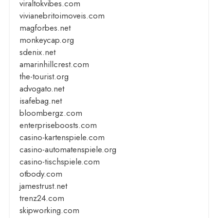
viraltokvibes.com
vivianebritoimoveis.com
magforbes.net
monkeycap.org
sdenix.net
amarinhillcrest.com
the-tourist.org
advogato.net
isafebag.net
bloombergz.com
enterpriseboosts.com
casino-kartenspiele.com
casino-automatenspiele.org
casino-tischspiele.com
otbody.com
jamestrust.net
trenz24.com
skipworking.com