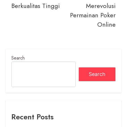
Berkualitas Tinggi
Merevolusi
Permainan Poker
Online
Search
Search
Recent Posts