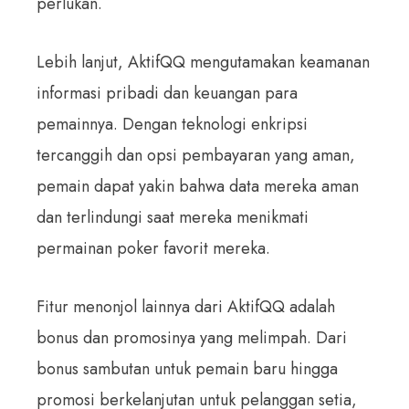
perlukan.
Lebih lanjut, AktifQQ mengutamakan keamanan
informasi pribadi dan keuangan para
pemainnya. Dengan teknologi enkripsi
tercanggih dan opsi pembayaran yang aman,
pemain dapat yakin bahwa data mereka aman
dan terlindungi saat mereka menikmati
permainan poker favorit mereka.
Fitur menonjol lainnya dari AktifQQ adalah
bonus dan promosinya yang melimpah. Dari
bonus sambutan untuk pemain baru hingga
promosi berkelanjutan untuk pelanggan setia,