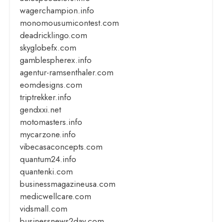
wagerchampion.info
monomousumicontest.com
deadricklingo.com
skyglobefx.com
gamblespherex.info
agentur-ramsenthaler.com
eomdesigns.com
triptrekker.info
gendxxi.net
motomasters.info
mycarzone.info
vibecasaconcepts.com
quantum24.info
quantenki.com
businessmagazineusa.com
medicwellcare.com
vidsmall.com
businessnews2day.com