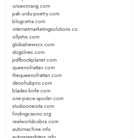
unseonrang.com
pak-urdu-poetry.com
blogcetra.com
internetmarketingsolutions.co
ollystvs.com
globalnewscx.com
dogslives.com
pdfbookplanet.com
queenofrattan.com
thequeenofrattan.com
denohubpro.com
blades-knife.com
one-piece-spoiler.com
studiooneiota.com
findingcasino.org
realworldcobra.com
automachine.info
autospeedsters.info