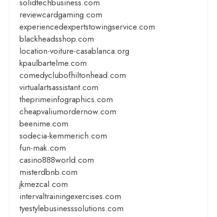
solidtechbusiness.com
reviewcardgaming.com
experiencedexpertstowingservice.com
blackheadsshop.com
location-voiture-casablanca.org
kpaulbartelme.com
comedyclubofhiltonhead.com
virtualartsassistant.com
theprimeinfographics.com
cheapvaliumordernow.com
beenime.com
sodecia-kemmerich.com
fun-mak.com
casino888world.com
misterdbnb.com
jkmezcal.com
intervaltrainingexercises.com
tyestylebusinesssolutions.com