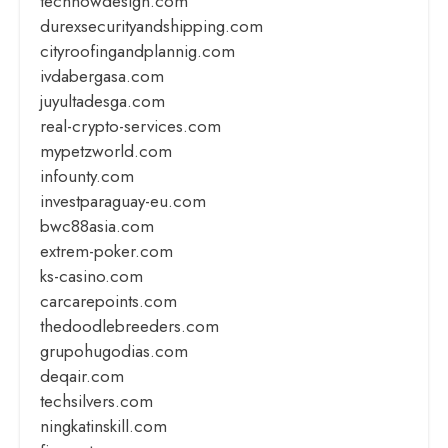
technowdesign.com
durexsecurityandshipping.com
cityroofingandplannig.com
ivdabergasa.com
juyultadesga.com
real-crypto-services.com
mypetzworld.com
infounty.com
investparaguay-eu.com
bwc88asia.com
extrem-poker.com
ks-casino.com
carcarepoints.com
thedoodlebreeders.com
grupohugodias.com
deqair.com
techsilvers.com
ningkatinskill.com