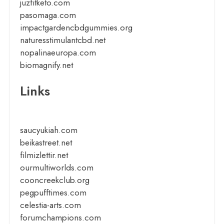
juzfitketo.com
pasomaga.com
impactgardencbdgummies.org
naturesstimulantcbd.net
nopalinaeuropa.com
biomagnify.net
Links
saucyukiah.com
beikastreet.net
filmizlettir.net
ourmultiworlds.com
cooncreekclub.org
pegpufftimes.com
celestia-arts.com
forumchampions.com