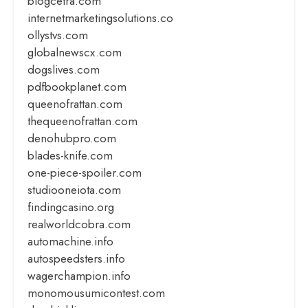
blogcetra.com
internetmarketingsolutions.co
ollystvs.com
globalnewscx.com
dogslives.com
pdfbookplanet.com
queenofrattan.com
thequeenofrattan.com
denohubpro.com
blades-knife.com
one-piece-spoiler.com
studiooneiota.com
findingcasino.org
realworldcobra.com
automachine.info
autospeedsters.info
wagerchampion.info
monomousumicontest.com