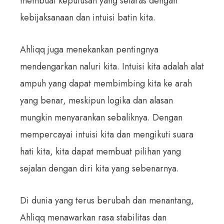
membuat keputusan yang selaras dengan
kebijaksanaan dan intuisi batin kita.
Ahliqq juga menekankan pentingnya
mendengarkan naluri kita. Intuisi kita adalah alat
ampuh yang dapat membimbing kita ke arah
yang benar, meskipun logika dan alasan
mungkin menyarankan sebaliknya. Dengan
mempercayai intuisi kita dan mengikuti suara
hati kita, kita dapat membuat pilihan yang
sejalan dengan diri kita yang sebenarnya.
Di dunia yang terus berubah dan menantang,
Ahliqq menawarkan rasa stabilitas dan