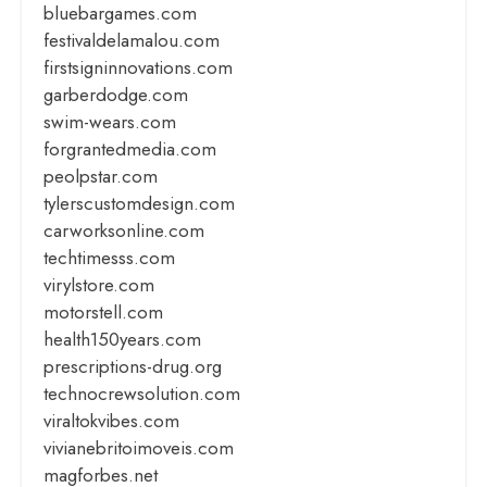
bluebargames.com
festivaldelamalou.com
firstsigninnovations.com
garberdodge.com
swim-wears.com
forgrantedmedia.com
peolpstar.com
tylerscustomdesign.com
carworksonline.com
techtimesss.com
virylstore.com
motorstell.com
health150years.com
prescriptions-drug.org
technocrewsolution.com
viraltokvibes.com
vivianebritoimoveis.com
magforbes.net