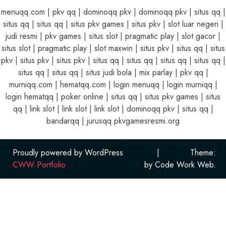
menuqq.com
|
pkv qq
|
dominoqq pkv
|
dominoqq pkv
|
situs qq
|
situs qq
|
situs qq
|
situs pkv games
|
situs pkv
|
slot luar negeri
|
judi resmi
|
pkv games
|
situs slot
|
pragmatic play
|
slot gacor
|
situs slot
|
pragmatic play
|
slot maxwin
|
situs pkv
|
situs qq
|
situs
pkv
|
situs pkv
|
situs pkv
|
situs qq
|
situs qq
|
situs qq
|
situs qq
|
situs qq
|
situs qq
|
situs judi bola
|
mix parlay
|
pkv qq
|
murniqq.com
|
hematqq.com
|
login menuqq
|
login murniqq
|
login hematqq
|
poker online
|
situs qq
|
situs pkv games
|
situs
qq
|
link slot
|
link slot
|
link slot
|
dominoqq pkv
|
situs qq
|
bandarqq
|
jurusqq.pkvgamesresmi.org
Proudly powered by WordPress
|
Theme:
CWW Portfolio
by Code Work Web.