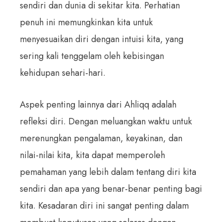
sendiri dan dunia di sekitar kita. Perhatian
penuh ini memungkinkan kita untuk
menyesuaikan diri dengan intuisi kita, yang
sering kali tenggelam oleh kebisingan
kehidupan sehari-hari.
Aspek penting lainnya dari Ahliqq adalah
refleksi diri. Dengan meluangkan waktu untuk
merenungkan pengalaman, keyakinan, dan
nilai-nilai kita, kita dapat memperoleh
pemahaman yang lebih dalam tentang diri kita
sendiri dan apa yang benar-benar penting bagi
kita. Kesadaran diri ini sangat penting dalam