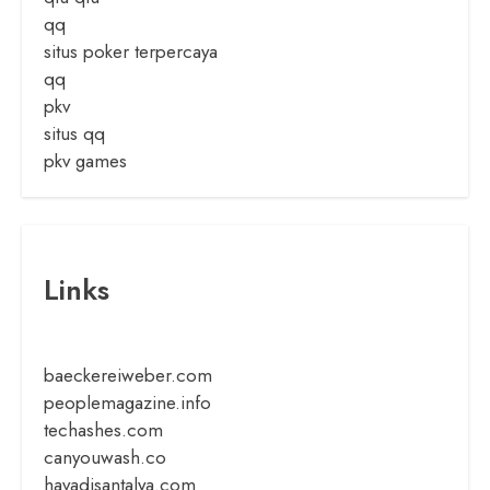
qq
situs poker terpercaya
qq
pkv
situs qq
pkv games
Links
baeckereiweber.com
peoplemagazine.info
techashes.com
canyouwash.co
havadisantalya.com