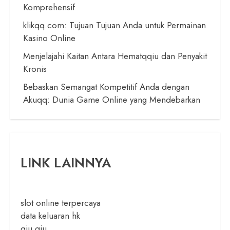
Komprehensif
klikqq.com: Tujuan Tujuan Anda untuk Permainan
Kasino Online
Menjelajahi Kaitan Antara Hematqqiu dan Penyakit
Kronis
Bebaskan Semangat Kompetitif Anda dengan
Akuqq: Dunia Game Online yang Mendebarkan
LINK LAINNYA
slot online terpercaya
data keluaran hk
qiu qiu