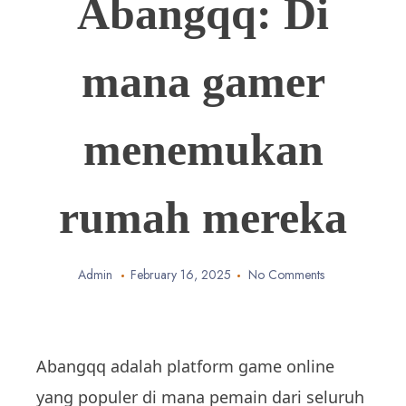
Abangqq: Di
mana gamer
menemukan
rumah mereka
Admin
February 16, 2025
No Comments
Abangqq adalah platform game online
yang populer di mana pemain dari seluruh