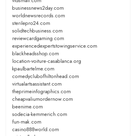
vidsmall.com
businessnews2day.com
worldnewsrecords.com
sterilepro24.com
solidtechbusiness.com
reviewcardgaming.com
experiencedexpertstowingservice.com
blackheadsshop.com
location-voiture-casablanca.org
kpaulbartelme.com
comedyclubofhiltonhead.com
virtualartsassistant.com
theprimeinfographics.com
cheapvaliumordernow.com
beenime.com
sodecia-kemmerich.com
fun-mak.com
casino888world.com