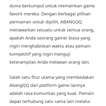
dunia berkumpul untuk memainkan game
favorit mereka. Dengan berbagai pilihan
permainan untuk dipilih, ABANGQQ
menawarkan sesuatu untuk semua orang,
apakah Anda seorang gamer biasa yang
ingin menghabiskan waktu atau pemain
kompetitif yang ingin menguji
keterampilan Anda melawan orang lain.
Salah satu fitur utama yang membedakan
AbangQQ dari platform game lainnya
adalah rasa komunitas yang kuat. Pemain
dapat terhubung satu sama lain melalui