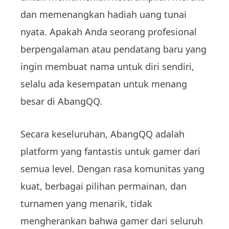
dan memenangkan hadiah uang tunai
nyata. Apakah Anda seorang profesional
berpengalaman atau pendatang baru yang
ingin membuat nama untuk diri sendiri,
selalu ada kesempatan untuk menang
besar di AbangQQ.
Secara keseluruhan, AbangQQ adalah
platform yang fantastis untuk gamer dari
semua level. Dengan rasa komunitas yang
kuat, berbagai pilihan permainan, dan
turnamen yang menarik, tidak
mengherankan bahwa gamer dari seluruh