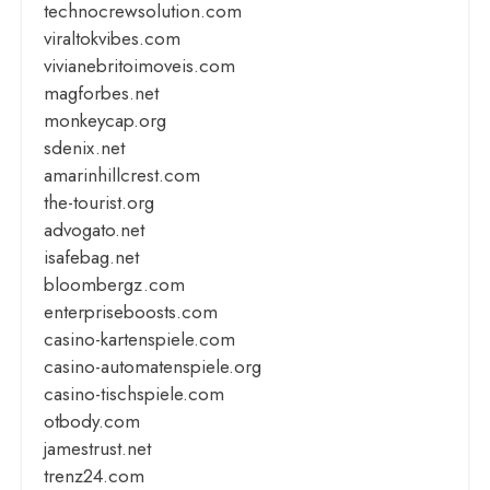
technocrewsolution.com
viraltokvibes.com
vivianebritoimoveis.com
magforbes.net
monkeycap.org
sdenix.net
amarinhillcrest.com
the-tourist.org
advogato.net
isafebag.net
bloombergz.com
enterpriseboosts.com
casino-kartenspiele.com
casino-automatenspiele.org
casino-tischspiele.com
otbody.com
jamestrust.net
trenz24.com