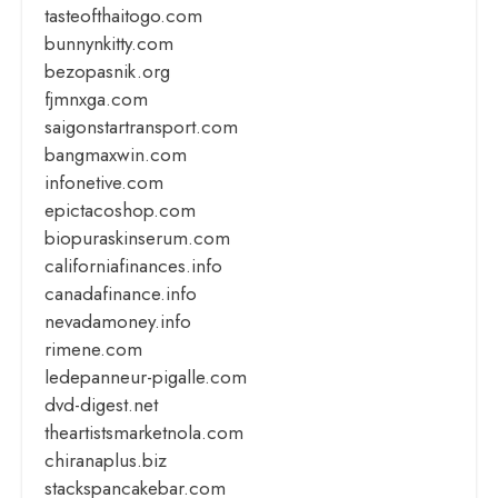
tasteofthaitogo.com
bunnynkitty.com
bezopasnik.org
fjmnxga.com
saigonstartransport.com
bangmaxwin.com
infonetive.com
epictacoshop.com
biopuraskinserum.com
californiafinances.info
canadafinance.info
nevadamoney.info
rimene.com
ledepanneur-pigalle.com
dvd-digest.net
theartistsmarketnola.com
chiranaplus.biz
stackspancakebar.com