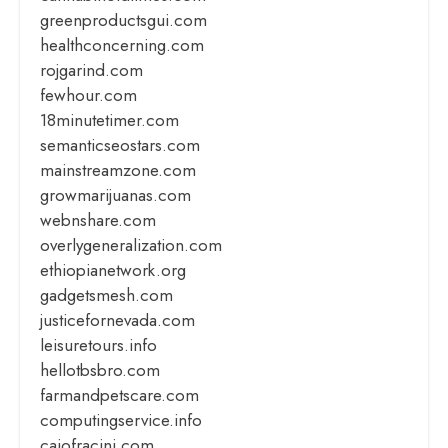
greenproductsgui.com
healthconcerning.com
rojgarind.com
fewhour.com
18minutetimer.com
semanticseostars.com
mainstreamzone.com
growmarijuanas.com
webnshare.com
overlygeneralization.com
ethiopianetwork.org
gadgetsmesh.com
justicefornevada.com
leisuretours.info
hellotbsbro.com
farmandpetscare.com
computingservice.info
caiofracini.com