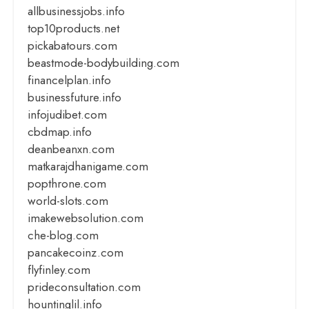
allbusinessjobs.info
top10products.net
pickabatours.com
beastmode-bodybuilding.com
financelplan.info
businessfuture.info
infojudibet.com
cbdmap.info
deanbeanxn.com
matkarajdhanigame.com
popthrone.com
world-slots.com
imakewebsolution.com
che-blog.com
pancakecoinz.com
flyfinley.com
prideconsultation.com
hountinglil.info