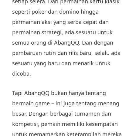
setiap selera. Dari permainan kartu klasik
seperti poker dan domino hingga
permainan aksi yang serba cepat dan
permainan strategi, ada sesuatu untuk
semua orang di AbangQQ. Dan dengan
pembaruan rutin dan rilis baru, selalu ada
sesuatu yang baru dan menarik untuk
dicoba.
Tapi AbangQQ bukan hanya tentang
bermain game – ini juga tentang menang
besar. Dengan berbagai turnamen dan
kompetisi, pemain memiliki kesempatan
untuk memamerkan keterampilan mereka