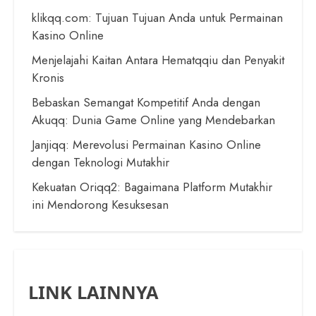
klikqq.com: Tujuan Tujuan Anda untuk Permainan
Kasino Online
Menjelajahi Kaitan Antara Hematqqiu dan Penyakit
Kronis
Bebaskan Semangat Kompetitif Anda dengan
Akuqq: Dunia Game Online yang Mendebarkan
Janjiqq: Merevolusi Permainan Kasino Online
dengan Teknologi Mutakhir
Kekuatan Oriqq2: Bagaimana Platform Mutakhir
ini Mendorong Kesuksesan
LINK LAINNYA